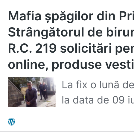
Mafia şpăgilor din P
Strângătorul de birur
R.C. 219 solicitări pe
online, produse vest
La fix o lună de
la data de 09 i