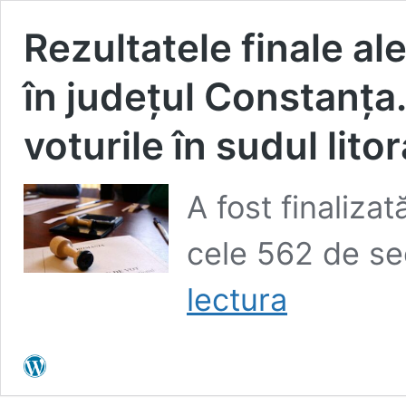
Rezultatele finale al
în județul Constanța
voturile în sudul litor
A fost finaliza
cele 562 de se
Rezultatele
lectura
finale
ale
alegerilor
parlamentare
în
județul