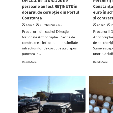
OFICIAL de la DNA: 20 de
Percheziți
la
persoane au fost REȚINUTE în
Constanța.
exp
dosarul de corupție din Portul
euro în sc
în
Tuc
Constanța
şi contrac
admin
25 februarie 2025
admin
2
Procurorii din cadrul Direcției
Procurorii D
Naționale Anticorupție – Secția de
Anticorupţie
combatere a infracțiunilor asimilate
de percheziţi
infracțiunilor de corupție au dispus
Sumele suspe
punerea în...
unor luări/dă
Read
Rea
Read More
Read More
more
mor
about
abo
OFICIAL
Perc
de
DN
la
în
DNA:
Por
20
Con
de
Mit
persoane
de
au
mil