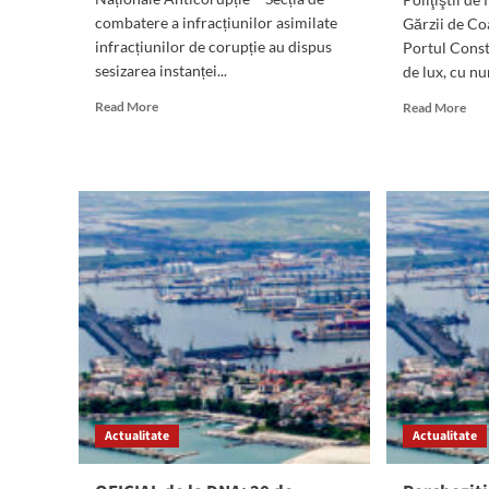
combatere a infracțiunilor asimilate
Gărzii de Co
infracțiunilor de corupție au dispus
Portul Cons
sesizarea instanței...
de lux, cu nu
Read
Rea
Read More
Read More
more
mor
about
abo
MITĂ
(FO
în
Aut
Portul
de
Constanța:
lux
Doi
de
dintre
pes
inculpați
200
au
de
încheiat
eur
acorduri
cu
de
act
recunoaștere.
FAL
OFICIAL
dep
Actualitate
de
Actualitate
la
la
Con
DNA
Ple