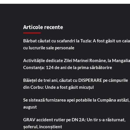
(VI
de
ME
LUX
dos
de
inte
peste
de
Articole recente
un
cri
milion
org
de
în
Bărbat căutat cu scafandri la Tuzla: A fost găsit un cai
lei,
Por
cu lucrurile sale personale
căutat
Con
de
Con
Activitățile dedicate Zilei Marinei Române, la Mangalia
autoritățile
într
din
cu
Constanța: 124 de ani de la prima sărbătorire
Suedia,
sub
descoperit
toxi
Băiețel de trei ani, căutat cu DISPERARE pe câmpurile
de
vân
din Corbu: Unde a fost găsit micuțul
vameși
ca
în
fert
Portul
Se sistează furnizarea apei potabile la Cumpăna astăzi,
Constanța
august
GRAV accident rutier pe DN 2A: Un tir s-a răsturnat,
șoferul, inconștient