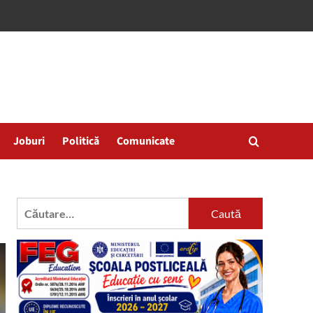
Joburi
Politică
Comunicate
Caută
după: