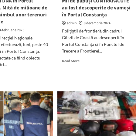
i DNA în Portul
Mii de păpuși CONTRAFĂCUTE
 Mită de milioane de
au fost descoperite de vameși
ort
himbul unor terenuri
în Portul Constanţa
ia
te
admin
9 decembrie 2024
4 februarie 2025
Poliţiştii de frontieră din cadrul
Gărzii de Coastă au descoperit în
irecţiei Naţionale
Portul Constanţa și în Punctul de
 efectuează, luni, peste 40
Trecere a Frontierei...
i în Portul Constanţa.
ctate ca fiind obiectul
Read
Read More
ri...
more
about
d
Mii
e
de
ut
păpuși
heziții
CONTRAFĂCUTE
A
au
fost
tul
descoperite
stanța.
de
ă
vameși
în
ioane
Portul