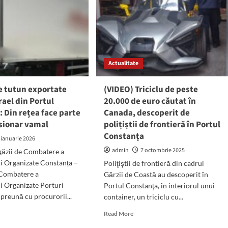
Actualitate
e tutun exportate
(VIDEO) Triciclu de peste
srael din Portul
20.000 de euro căutat în
 Din rețea face parte
Canada, descoperit de
isionar vamal
polițiștii de frontieră în Portul
Constanța
 ianuarie 2026
admin
7 octombrie 2025
igăzii de Combatere a
ii Organizate Constanța –
Poliţiştii de frontieră din cadrul
 Combatere a
Gărzii de Coastă au descoperit în
ii Organizate Porturi
Portul Constanţa, în interiorul unui
preună cu procurorii...
container, un triciclu cu...
d
Read
Read More
e
more