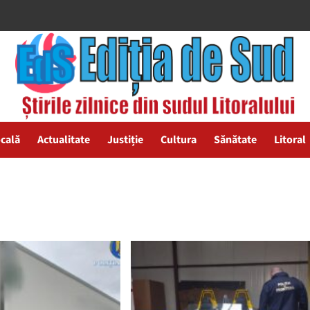
ocală
Actualitate
Justiție
Cultura
Sănătate
Litoral