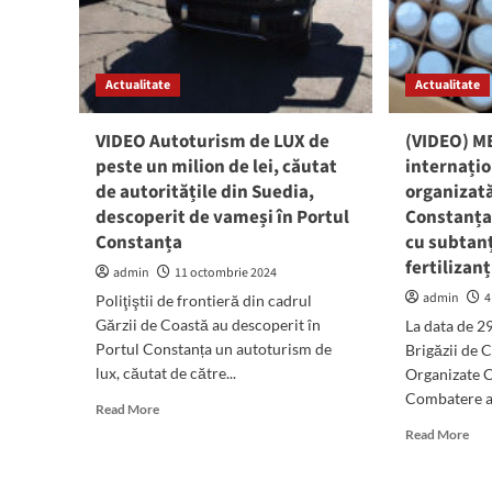
fost
de
REȚINUTE
eur
în
în
dosarul
sch
Actualitate
Actualitate
de
uno
corupție
ter
din
şi
VIDEO Autoturism de LUX de
(VIDEO) M
Portul
con
peste un milion de lei, căutat
internațio
Constanța
de autoritățile din Suedia,
organizată
descoperit de vameși în Portul
Constanța
Constanța
cu subtanț
fertilizanț
admin
11 octombrie 2024
admin
4
Poliţiştii de frontieră din cadrul
Gărzii de Coastă au descoperit în
La data de 29
Portul Constanța un autoturism de
Brigăzii de 
lux, căutat de către...
Organizate C
Combatere a 
Read
Read More
more
Rea
Read More
about
mor
VIDEO
abo
Autoturism