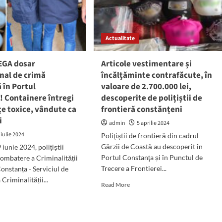
Constanţa
o
imbul
Actualitate
r
enuri
EGA dosar
Articole vestimentare și
tracte
nal de crimă
încălțăminte contrafăcute, în
 în Portul
valoare de 2.700.000 lei,
! Containere întregi
descoperite de polițiștii de
e toxice, vândute ca
frontieră constănțeni
i
admin
5 aprilie 2024
 iulie 2024
Poliţiştii de frontieră din cadrul
Gărzii de Coastă au descoperit în
 iunie 2024, polițiștii
Portul Constanţa și în Punctul de
Combatere a Criminalității
Trecere a Frontierei...
onstanța - Serviciul de
Criminalității...
Read
Read More
more
d
about
e
Articole
ut
vestimentare