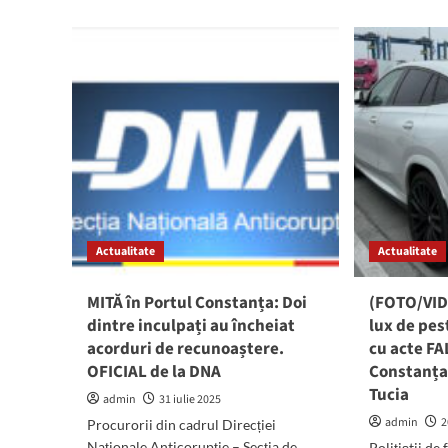
abo
bombă
15
în
TO
Portul
de
Constanța!
tut
Angajați
exp
EVACUAȚI
ileg
și
în
trimiși
Isra
acasă
din
Por
Con
Din
Actualitate
Actualitate
reț
fac
par
MITĂ în Portul Constanța: Doi
(FOTO/VID
și
dintre inculpați au încheiat
lux de pes
un
acorduri de recunoaștere.
cu acte FA
com
vam
OFICIAL de la DNA
Constanța:
Tucia
admin
31 iulie 2025
admin
2
Procurorii din cadrul Direcției
Naționale Anticorupție – Secția de
Poliţiştii de