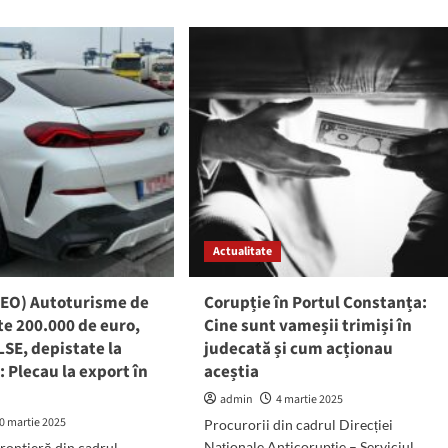
ut
about
(VIDEO)
NE
Triciclu
de
un
peste
ortate
20.000
al
de
euro
el
căutat
în
tul
Canada,
stanța:
descoperit
de
Actualitate
ea
polițiștii
e
de
te
frontieră
EO) Autoturisme de
Corupție în Portul Constanța:
în
te 200.000 de euro,
Cine sunt vameșii trimiși în
Portul
LSE, depistate la
judecată și cum acționau
isionar
Constanța
al
 Plecau la export în
aceștia
admin
4 martie 2025
0 martie 2025
Procurorii din cadrul Direcției
Naționale Anticorupție – Serviciul
 frontieră din cadrul