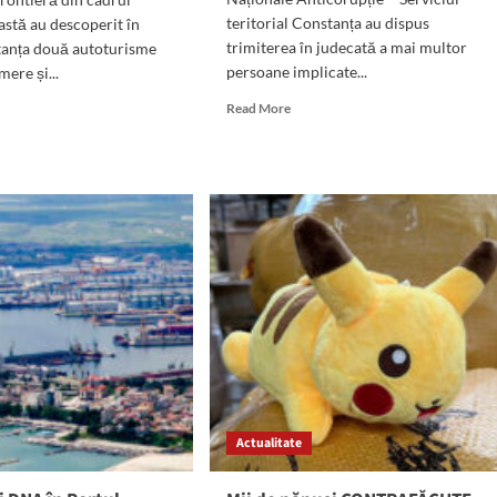
teritorial Constanța au dispus
astă au descoperit în
trimiterea în judecată a mai multor
tanța două autoturisme
persoane implicate...
mere și...
Read
d
Read More
more
e
about
ut
Corupție
TO/VIDEO)
în
oturisme
Portul
Constanța:
Cine
sunt
te
vameșii
.000
trimiși
în
o,
judecată
și
e
cum
SE,
acționau
istate
Actualitate
aceștia
stanța:
cau