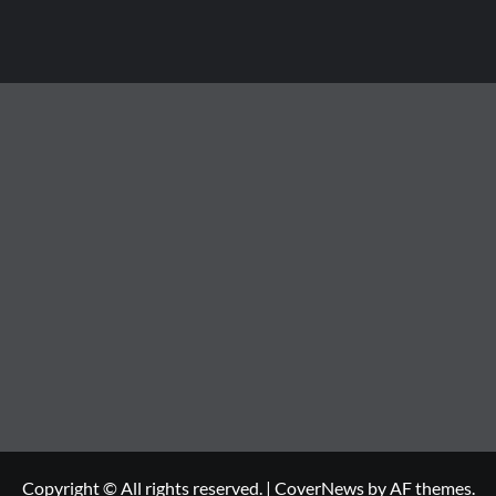
Copyright © All rights reserved.
|
CoverNews
by AF themes.