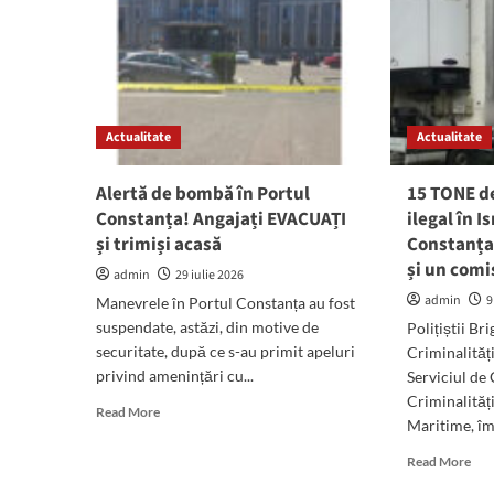
Actualitate
Actualitate
Alertă de bombă în Portul
15 TONE d
Constanța! Angajați EVACUAȚI
ilegal în I
și trimiși acasă
Constanța:
și un com
admin
29 iulie 2026
admin
9
Manevrele în Portul Constanța au fost
suspendate, astăzi, din motive de
Polițiștii Br
securitate, după ce s-au primit apeluri
Criminalităț
privind amenințări cu...
Serviciul de
Criminalităț
Read
Read More
Maritime, îm
more
about
Rea
Read More
Alertă
mor
de