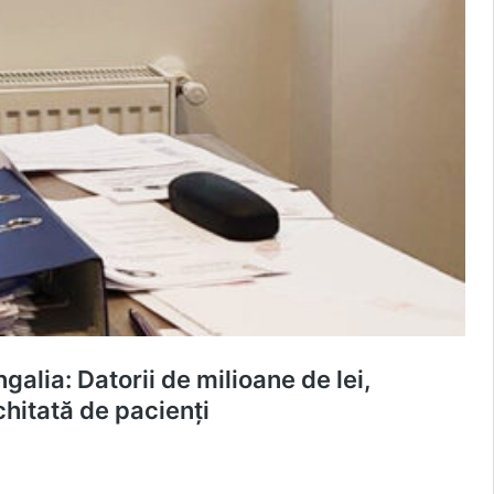
alia: Datorii de milioane de lei,
chitată de pacienți
VIDEO)
r.