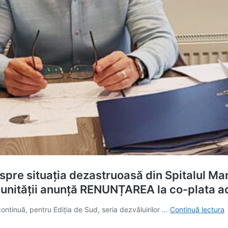
spre situația dezastruoasă din Spitalul Mang
rul unității anunță RENUNȚAREA la co-plata a
(
ontinuă, pentru Ediția de Sud, seria dezvăluirilor …
Continuă lectura
D