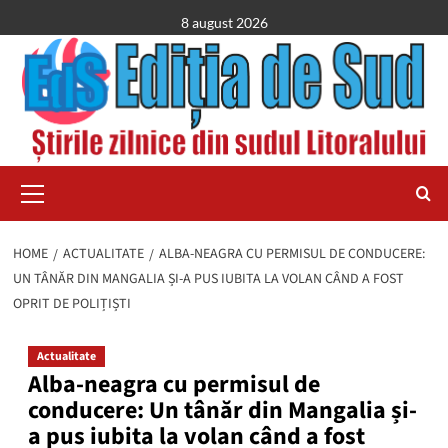
Skip
8 august 2026
to
content
Primary
Menu
HOME
ACTUALITATE
ALBA-NEAGRA CU PERMISUL DE CONDUCERE:
UN TÂNĂR DIN MANGALIA ȘI-A PUS IUBITA LA VOLAN CÂND A FOST
OPRIT DE POLIȚIȘTI
Actualitate
Alba-neagra cu permisul de
conducere: Un tânăr din Mangalia și-
a pus iubita la volan când a fost