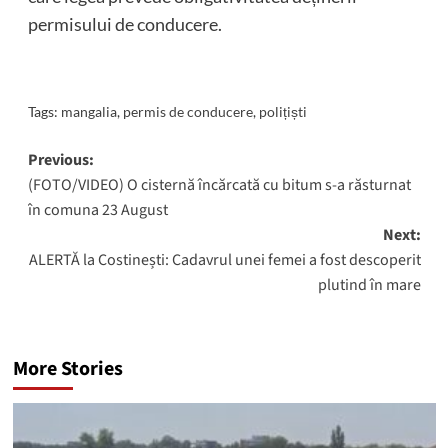
permisului de conducere.
Tags:
mangalia
,
permis de conducere
,
polițiști
Post
Previous:
(FOTO/VIDEO) O cisternă încărcată cu bitum s-a răsturnat
navigation
în comuna 23 August
Next:
ALERTĂ la Costinești: Cadavrul unei femei a fost descoperit
plutind în mare
More Stories