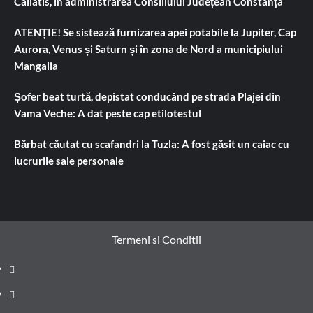
Callatis, în administrarea Consiliului Județean Constanța
ATENȚIE! Se sistează furnizarea apei potabile la Jupiter, Cap
Aurora, Venus și Saturn și în zona de Nord a municipiului
Mangalia
Șofer beat turtă, depistat conducând pe strada Plajei din
Vama Veche: A dat peste cap etilotestul
Bărbat căutat cu scafandri la Tuzla: A fost găsit un caiac cu
lucrurile sale personale
Termeni si Conditii
Prima
pagină
Știri