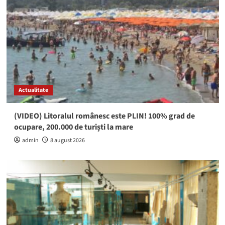
Actualitate
(VIDEO) Litoralul românesc este PLIN! 100% grad de
ocupare, 200.000 de turiști la mare
admin
8 august 2026