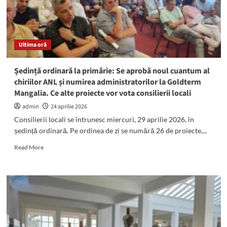
Ultima oră
Ședință ordinară la primărie: Se aprobă noul cuantum al
chiriilor ANL și numirea administratorilor la Goldterm
Mangalia. Ce alte proiecte vor vota consilierii locali
admin
24 aprilie 2026
Consilierii locali se întrunesc miercuri, 29 aprilie 2026, în
ședință ordinară. Pe ordinea de zi se numără 26 de proiecte,...
Read
Read More
more
about
Ședință
ordinară
la
primărie:
Se
aprobă