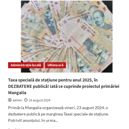
(FOTO/VIDEO)
ucrainean
O
MARE
de
oameni:
Imagini
IREALE
de
la
Costinești.
Stațiunea
este
Administrație locală
Ultima oră
arhiplină
Taxa specială de stațiune pentru anul 2025, în
DEZBATERE publică! Iată ce cuprinde proiectul primăriei
Mangalia
admin
16 august 2024
Primăria Mangalia organizează vineri, 23 august 2024, o
dezbatere publică pe marginea Taxei speciale de stațiune.
Potrivit anunțului, în urma...
Read