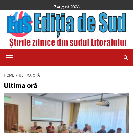
Skip
7 august 2026
to
content
Primary
Menu
HOME
ULTIMA ORĂ
Ultima oră