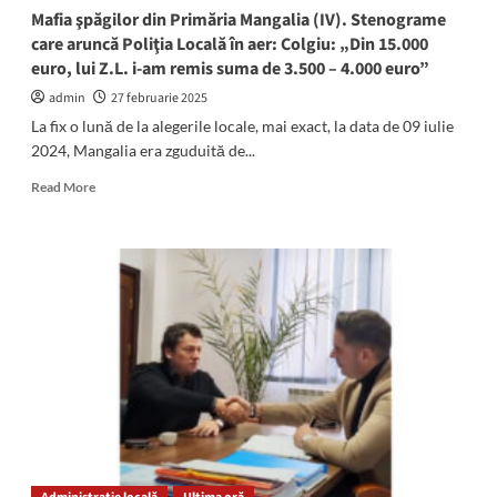
al
Mafia şpăgilor din Primăria Mangalia (IV). Stenograme
Goldterm
care aruncă Poliţia Locală în aer: Colgiu: „Din 15.000
Mangalia!
euro, lui Z.L. i-am remis suma de 3.500 – 4.000 euro”
admin
27 februarie 2025
La fix o lună de la alegerile locale, mai exact, la data de 09 iulie
2024, Mangalia era zguduită de...
Read
Read More
more
about
Mafia
şpăgilor
din
Primăria
Mangalia
(IV).
Stenograme
care
aruncă
Poliţia
Locală
în