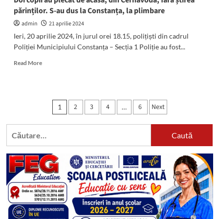
Doi copii au plecat de acasă, din Cernavodă, fără știrea
părinților. S-au dus la Constanța, la plimbare
admin
21 aprilie 2024
Ieri, 20 aprilie 2024, în jurul orei 18.15, polițiști din cadrul
Poliției Municipiului Constanța – Secția 1 Poliție au fost...
Read
Read More
more
about
Doi
copii
Paginație
2
3
4
6
Next
1
…
au
articole
plecat
de
Caută
acasă,
după:
din
Cernavodă,
fără
știrea
părinților.
S-
au
dus