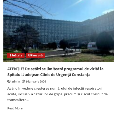
Ministrul
Apărării,
Radu
Miruță,
despre
situația
Damen:
„Navele
de
patrulare
din
Sănătate
Ultima oră
programul
SAFE
trebuie
ATENȚIE! De astăzi se limitează programul de vizită la
să
Spitalul Județean Clinic de Urgență Constanța
fie
construite
admin
9 ianuarie 2026
la
Având în vedere creșterea numărului de infecții respiratorii
Mangalia”
acute, inclusiv a cazurilor de gripă, precum și riscul crescut de
transmitere...
Read
Read More
more