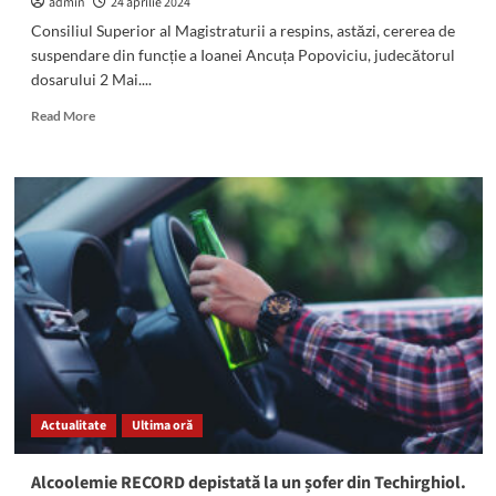
admin
24 aprilie 2024
Consiliul Superior al Magistraturii a respins, astăzi, cererea de
suspendare din funcție a Ioanei Ancuța Popoviciu, judecătorul
dosarului 2 Mai....
Read
Read More
more
about
Ioana
Ancuța
Popoviciu
rămâne
judecătorul
dosarului
2
Mai!
Decizia
este
definitivă
Actualitate
Ultima oră
Alcoolemie RECORD depistată la un șofer din Techirghiol.