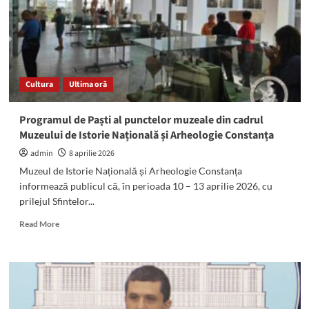
noul
cuantum
al
chiriilor
ANL
și
Cultura
Ultima oră
numirea
administratorilor
la
Programul de Paști al punctelor muzeale din cadrul
Goldterm
Muzeului de Istorie Națională și Arheologie Constanța
Mangalia.
Ce
admin
8 aprilie 2026
alte
Muzeul de Istorie Națională și Arheologie Constanța
proiecte
informează publicul că, în perioada 10 – 13 aprilie 2026, cu
vor
prilejul Sfintelor...
vota
consilierii
Read
Read More
locali
more
about
Programul
de
Paști
al