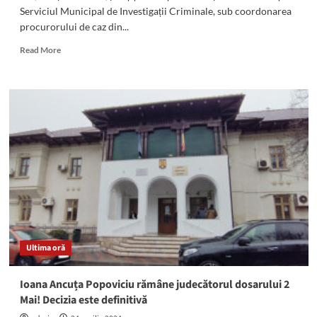
Serviciul Municipal de Investigații Criminale, sub coordonarea
procurorului de caz din...
Read
Read More
more
about
Au
fost
arestați
indivizii
acuzați
că
au
șantajat
și
înșelat
mai
mulți
Ultima oră
constănțeni
prin
Metoda
Ioana Ancuța Popoviciu rămâne judecătorul dosarului 2
„Acoperișul”.
Mai! Decizia este definitivă
Cum
acționau