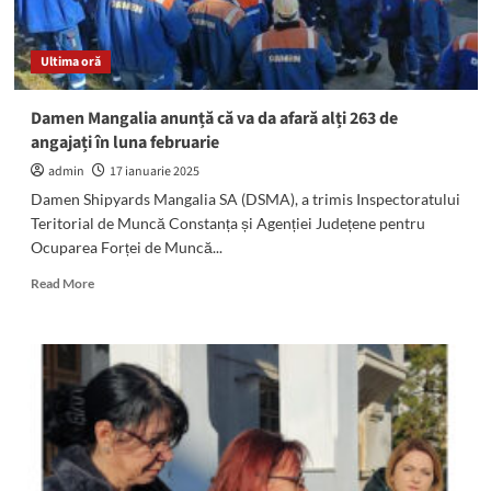
Hagieni
au
o
Ultima oră
echipă
formată
dintr-
Damen Mangalia anunță că va da afară alți 263 de
un
angajați în luna februarie
deputat
și
admin
17 ianuarie 2025
un
Damen Shipyards Mangalia SA (DSMA), a trimis Inspectoratului
primar!”
Teritorial de Muncă Constanța și Agenției Județene pentru
Ocuparea Forței de Muncă...
Read
Read More
more
about
Damen
Mangalia
anunță
că
va
da
afară
alți