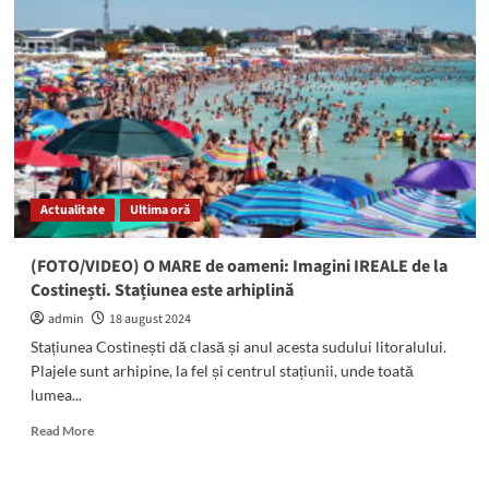
plaja
din
Venus!
Un
obiect
necunoscut
a
fost
văzut
plutind
Actualitate
Ultima oră
în
apa
mării.
(FOTO/VIDEO) O MARE de oameni: Imagini IREALE de la
S-
Costinești. Stațiunea este arhiplină
a
dovedit
admin
18 august 2024
a
Stațiunea Costinești dă clasă și anul acesta sudului litoralului.
fi
Plajele sunt arhipine, la fel și centrul stațiunii, unde toată
un
lumea...
motor
de
Read
Read More
rachetă
more
rusesc
about
sau