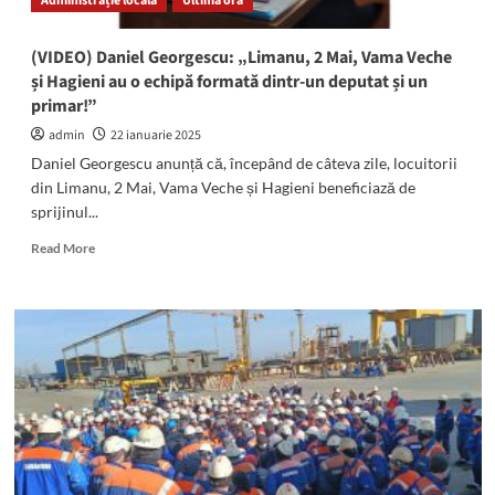
Administrație locală
Ultima oră
aer:
Colgiu:
„Din
(VIDEO) Daniel Georgescu: „Limanu, 2 Mai, Vama Veche
15.000
și Hagieni au o echipă formată dintr-un deputat și un
euro,
primar!”
lui
Z.L.
admin
22 ianuarie 2025
i-
Daniel Georgescu anunță că, începând de câteva zile, locuitorii
am
din Limanu, 2 Mai, Vama Veche și Hagieni beneficiază de
remis
sprijinul...
suma
de
Read
Read More
3.500
more
–
about
4.000
(VIDEO)
euro”
Daniel
Georgescu:
„Limanu,
2
Mai,
Vama
Veche
și