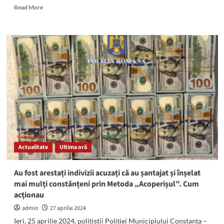
Read
Read More
more
about
A
fost
RESPINSĂ
contestația
lui
Dorinel
Colgiu
privind
măsura
arestului
preventiv!
Acesta
Actualitate
Ultima oră
rămâne
după
gratii
Au fost arestați indivizii acuzați că au șantajat și înșelat
mai mulți constănțeni prin Metoda „Acoperișul”. Cum
acționau
admin
27 aprilie 2024
Ieri, 25 aprilie 2024, polițiștii Poliției Municipiului Constanța –