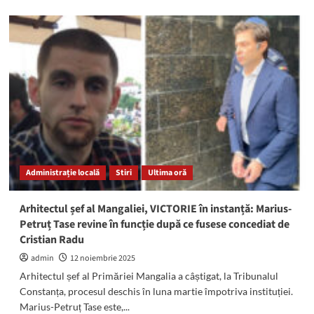
about
ATENȚIE!
De
astăzi
se
limitează
programul
de
vizită
la
Spitalul
Județean
Clinic
Administrație locală
Stiri
Ultima oră
de
Urgență
Constanța
Arhitectul șef al Mangaliei, VICTORIE în instanță: Marius-
Petruț Tase revine în funcție după ce fusese concediat de
Cristian Radu
admin
12 noiembrie 2025
Arhitectul șef al Primăriei Mangalia a câștigat, la Tribunalul
Constanța, procesul deschis în luna martie împotriva instituției.
Marius-Petruț Tase este,...