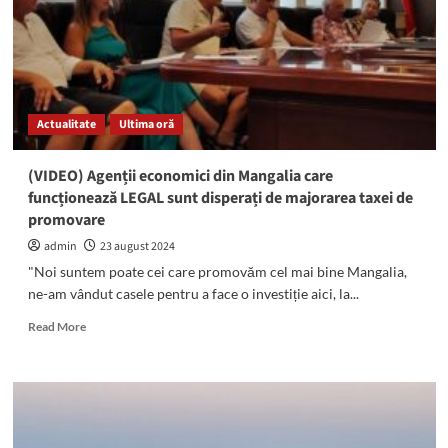
4
ani
a
pedepsei
lui
Vlad
Actualitate
Ultima oră
Pascu,
aplaudata
de
(VIDEO) Agenții economici din Mangalia care
catre
funcționează LEGAL sunt disperați de majorarea taxei de
familiile victimelor
promovare
admin
23 august 2024
"Noi suntem poate cei care promovăm cel mai bine Mangalia,
ne-am vândut casele pentru a face o investiție aici, la...
Read
Read More
more
about
(VIDEO)
Agenții
economici
din