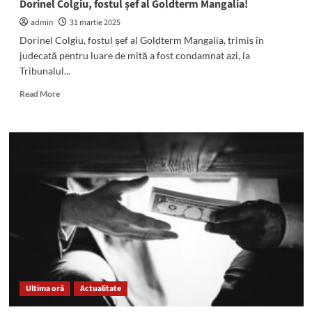
Dorinel Colgiu, fostul șef al Goldterm Mangalia!
la
nivel
admin
31 martie 2025
de
Dorinel Colgiu, fostul șef al Goldterm Mangalia, trimis în
intenție,
judecată pentru luare de mită a fost condamnat azi, la
așa
Tribunalul...
cum
s-
Read
Read More
a
more
întâmplat
about
în
4
cazul
ani
investitorului
și
din
4
Turcia”
luni
de
ÎNCHISOARE
CU
EXECUTARE
pentru
Dorinel
Colgiu,
Ultima oră
Actualitate
fostul
șef