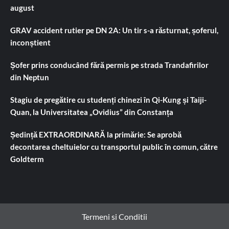
august
GRAV accident rutier pe DN 2A: Un tir s-a răsturnat, șoferul,
inconștient
Șofer prins conducând fără permis pe strada Trandafirilor
din Neptun
Stagiu de pregătire cu studenți chinezi în Qi-Kung și Taiji-
Quan, la Universitatea „Ovidius” din Constanța
Ședință EXTRAORDINARĂ la primărie: Se aprobă
decontarea cheltuielor cu transportul public în comun, către
Goldterm
Termeni si Conditii