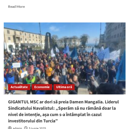
Read
Read More
more
about
Arhitectul
șef
al
Mangaliei,
VICTORIE
în
instanță:
Marius-
Petruț
Tase
revine
în
Actualitate
Economie
Ultima oră
funcție
după
ce
GIGANTUL MSC ar dori să preia Damen Mangalia. Liderul
fusese
Sindicatului Navalistul: „Sperăm să nu rămână doar la
concediat
nivel de intenție, așa cum s-a întâmplat în cazul
de
investitorului din Turcia”
Cristian
Radu
admin
5 iunie 2025