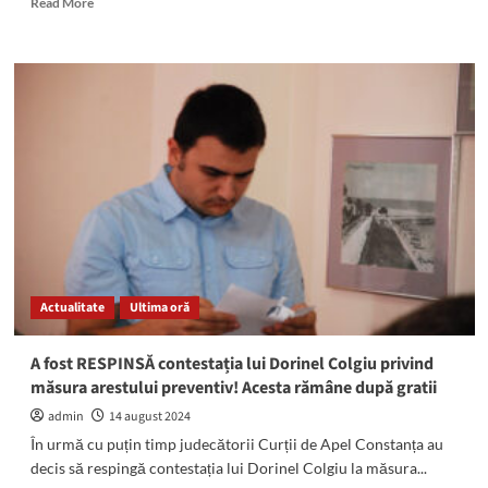
Read More
more
about
Taxa
specială
de
stațiune
pentru
anul
2025,
în
DEZBATERE
publică!
Iată
ce
Actualitate
Ultima oră
cuprinde
proiectul
primăriei
A fost RESPINSĂ contestația lui Dorinel Colgiu privind
Mangalia
măsura arestului preventiv! Acesta rămâne după gratii
admin
14 august 2024
În urmă cu puțin timp judecătorii Curții de Apel Constanța au
decis să respingă contestația lui Dorinel Colgiu la măsura...