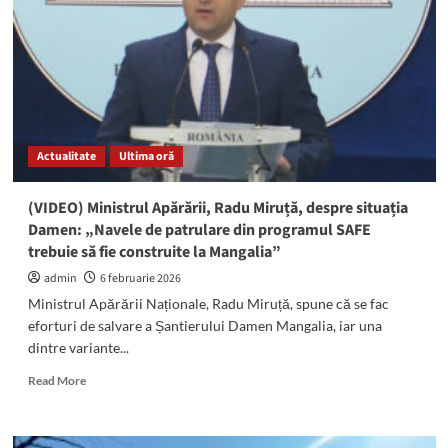
punctelor
muzeale
din
cadrul
Muzeului
de
Istorie
Națională
Actualitate
Ultima oră
și
Arheologie
Constanța
(VIDEO) Ministrul Apărării, Radu Miruță, despre situația
Damen: „Navele de patrulare din programul SAFE
trebuie să fie construite la Mangalia”
admin
6 februarie 2026
Ministrul Apărării Naționale, Radu Miruță, spune că se fac
eforturi de salvare a Șantierului Damen Mangalia, iar una
dintre variante...
Read
Read More
more
about
(VIDEO)