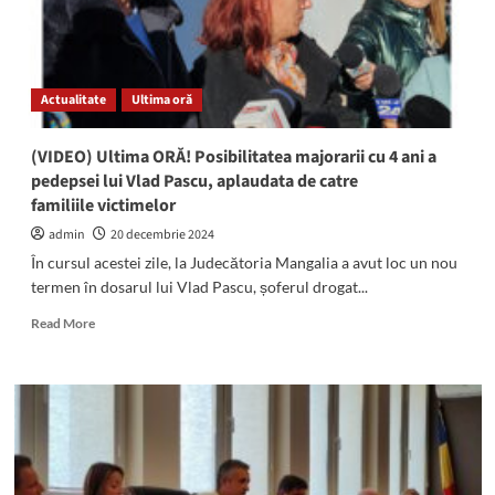
263
de
angajați
în
Actualitate
Ultima oră
luna
februarie
(VIDEO) Ultima ORĂ! Posibilitatea majorarii cu 4 ani a
pedepsei lui Vlad Pascu, aplaudata de catre
familiile victimelor
admin
20 decembrie 2024
În cursul acestei zile, la Judecătoria Mangalia a avut loc un nou
termen în dosarul lui Vlad Pascu, șoferul drogat...
Read
Read More
more
about
(VIDEO)
Ultima
ORĂ!
Posibilitatea
majorarii
cu