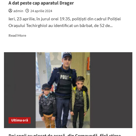
A dat peste cap aparatul Drager
admin
24 aprilie 2024
Ieri, 23 aprilie, în jurul orei 19.35, polițiști din cadrul Poliției
Orașului Techirghiol au identificat un bărbat, de 52 de...
Read
Read More
more
about
Alcoolemie
RECORD
depistată
la
un
șofer
din
Techirghiol.
A
dat
peste
cap
Ultima oră
aparatul
Drager