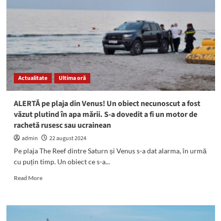
Mangalia
care
funcționează
LEGAL
sunt
disperați
de
majorarea
Actualitate
Ultima oră
taxei
de
promovare
ALERTĂ pe plaja din Venus! Un obiect necunoscut a fost
văzut plutind în apa mării. S-a dovedit a fi un motor de
rachetă rusesc sau ucrainean
admin
22 august 2024
Pe plaja The Reef dintre Saturn și Venus s-a dat alarma, în urmă
cu puțin timp. Un obiect ce s-a...
Read
Read More
more
about
ALERTĂ
pe