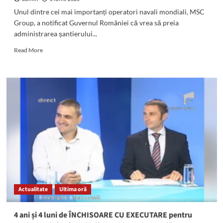
Unul dintre cei mai importanți operatori navali mondiali, MSC
Group, a notificat Guvernul României că vrea să preia
administrarea șantierului...
Read
Read More
more
about
GIGANTUL
MSC
ar
dori
să
preia
Damen
Mangalia.
Liderul
Sindicatului
Navalistul:
„Sperăm
Actualitate
Ultima oră
să
nu
rămână
4 ani și 4 luni de ÎNCHISOARE CU EXECUTARE pentru
doar