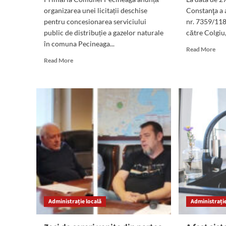
organizarea unei licitații deschise
Constanţa a 
pentru concesionarea serviciului
nr. 7359/118
public de distribuție a gazelor naturale
către Colgiu,.
în comuna Pecineaga...
Rea
Read More
mor
Read
Read More
abo
more
Apă
about
de
Primăria
căt
Pecineaga
avo
a
şi
demarat
lău
procedura
de
de
căt
licitație
pro
pentru
şpă
concesionarea
Col
serviciului
are
public
şan
de
Administrație locală
Administrație
mar
distribuție
să
a
pri
gazelor