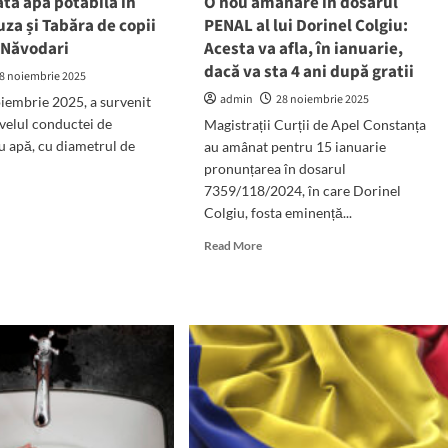
tată apa potabilă în
O nou amânare în dosarul
în
uza și Tabăra de copii
PENAL al lui Dorinel Colgiu:
eapsă
trei
 Năvodari
Acesta va afla, în ianuarie,
zile
pendare!
dacă va sta 4 ani după gratii
8 noiembrie 2025
admin
28 noiembrie 2025
oiembrie 2025, a survenit
ivelul conductei de
Magistrații Curții de Apel Constanța
u apă, cu diametrul de
au amânat pentru 15 ianuarie
pronunțarea în dosarul
7359/118/2024, în care Dorinel
d
Colgiu, fosta eminență...
e
ut
Read
Read More
more
about
ată
O
nou
abilă
amânare
în
ele
dosarul
uza
PENAL
al
ăra
lui