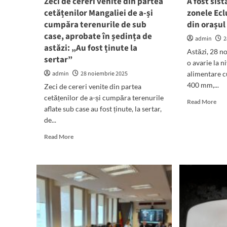
Zeci de cereri venite din partea
A fost sis
o
naturale
cetățenilor Mangaliei de a-și
zonele Ecl
ped
cumpăra terenurile de sub
din orașul
cu
sus
case, aprobate în ședința de
admin
2
astăzi: „Au fost ținute la
Astăzi, 28 n
sertar”
o avarie la n
admin
28 noiembrie 2025
alimentare c
400 mm,...
Zeci de cereri venite din partea
cetățenilor de a-și cumpăra terenurile
Rea
Read More
aflate sub case au fost ținute, la sertar,
mor
de...
abo
A
Read
Read More
fost
more
sist
about
apa
Zeci
pot
de
în
cereri
zon
venite
Ecl
din
și
partea
Tab
cetățenilor
de