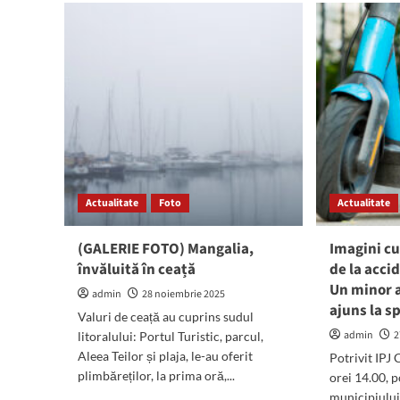
apa
În
în
Piața
mai
Centrală
mul
a
zon
Mangaliei
din
vor
mun
fi
Con
amenajate
un
patinoar
și
Actualitate
căsuțe
Foto
Actualitate
cu
produse
(GALERIE FOTO) Mangalia,
Imagini c
tradiționale
învăluită în ceață
de la acci
Un minor a
admin
28 noiembrie 2025
ajuns la sp
Valuri de ceață au cuprins sudul
admin
2
litoralului: Portul Turistic, parcul,
Aleea Teilor și plaja, le-au oferit
Potrivit IPJ 
plimbăreților, la prima oră,...
orei 14.00, p
municipiului