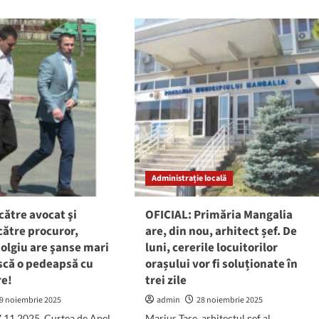
Percheziții
t,
la
Albești:
Au
apta
fost
găsite
țiști
cântare
și
ierul
grindere
oniști
ce
ar
fi
fost
Administrație locală
folosite
pentru
substanțe
către avocat şi
OFICIAL: Primăria Mangalia
psihoactive
către procuror,
are, din nou, arhitect șef. De
olgiu are şanse mari
luni, cererile locuitorilor
scă o pedeapsă cu
orașului vor fi soluționate în
re!
trei zile
9 noiembrie 2025
admin
28 noiembrie 2025
7.11.2025, Curtea de Apel
Marius Tase, arhitectul șef al