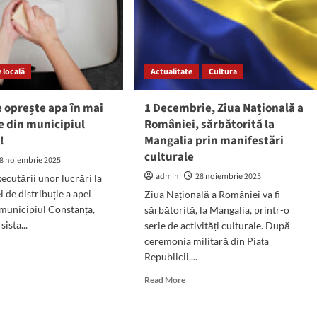
Dorinel
i
Colgiu:
Acesta
șul
va
odari
afla,
în
 locală
Actualitate
Cultura
ianuarie,
dacă
e oprește apa în mai
1 Decembrie, Ziua Națională a
va
e din municipiul
României, sărbătorită la
sta
4
!
Mangalia prin manifestări
ani
culturale
8 noiembrie 2025
după
admin
28 noiembrie 2025
ecutării unor lucrări la
gratii
ei de distribuție a apei
Ziua Națională a României va fi
 municipiul Constanța,
sărbătorită, la Mangalia, printr-o
sista...
serie de activități culturale. După
ceremonia militară din Piața
d
Republicii,...
e
ut
Read
Read More
ție,
more
about
ește