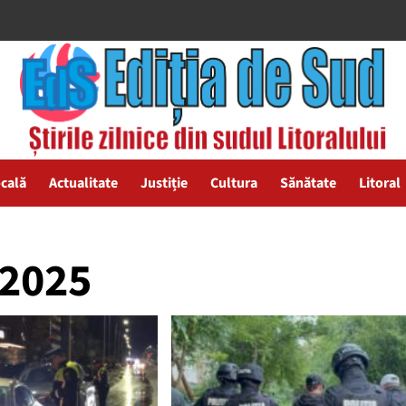
ocală
Actualitate
Justiție
Cultura
Sănătate
Litoral
 2025