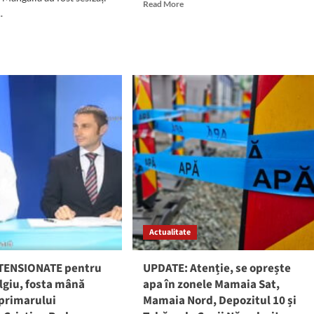
Read
Read More
.
more
about
d
Casieriile
e
RAJA
ut
vor
gini
fi
închise
act
luni,
OȚIONAL
1
Decembrie
2025
identul
galia.
or
t
Actualitate
tinetă
TENSIONATE pentru
UPDATE: Atenție, se oprește
lgiu, fosta mână
apa în zonele Mamaia Sat,
ns
 primarului
Mamaia Nord, Depozitul 10 și
al