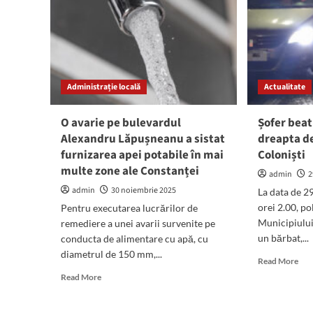
Administrație locală
Actualitate
O avarie pe bulevardul
Șofer beat
Alexandru Lăpușneanu a sistat
dreapta de 
furnizarea apei potabile în mai
Coloniști
multe zone ale Constanței
admin
2
admin
30 noiembrie 2025
La data de 2
orei 2.00, pol
Pentru executarea lucrărilor de
Municipiului
remediere a unei avarii survenite pe
un bărbat,...
conducta de alimentare cu apă, cu
diametrul de 150 mm,...
Rea
Read More
mor
Read
Read More
abo
more
Șof
about
bea