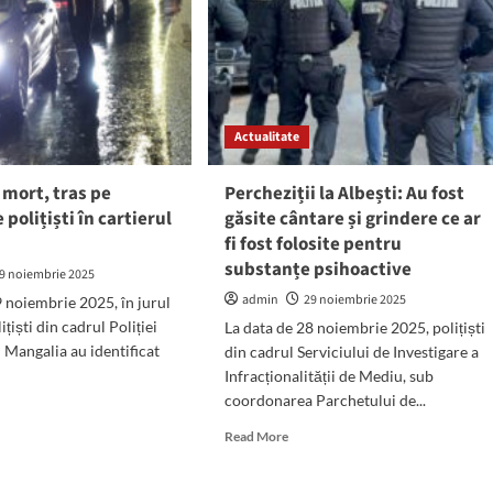
Actualitate
 mort, tras pe
Percheziții la Albești: Au fost
polițiști în cartierul
găsite cântare și grindere ce ar
fi fost folosite pentru
substanțe psihoactive
9 noiembrie 2025
admin
29 noiembrie 2025
9 noiembrie 2025, în jurul
ițiști din cadrul Poliției
La data de 28 noiembrie 2025, polițiști
 Mangalia au identificat
din cadrul Serviciului de Investigare a
Infracționalității de Mediu, sub
coordonarea Parchetului de...
d
e
Read
Read More
ut
more
er
about
t