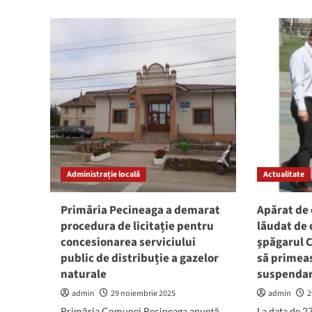
O
mor
avarie
tras
pe
pe
bulevardul
dre
Alexandru
de
Lăpușneanu
poli
a
în
sistat
cart
furnizarea
Col
apei
potabile
în
mai
Administrație locală
multe
Actualitate
zone
ale
Primăria Pecineaga a demarat
Apărat de 
Constanței
procedura de licitație pentru
lăudat de 
concesionarea serviciului
şpăgarul C
public de distribuție a gazelor
să primea
naturale
suspenda
admin
29 noiembrie 2025
admin
2
Primăria Comunei Pecineaga anunță
La data de 2