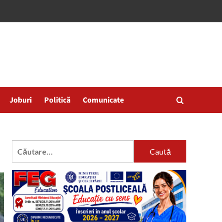
Joburi
Politică
Comunicate
Caută
după: