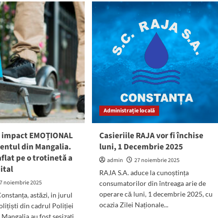
1
Decembrie,
Ziua
Națională
te
a
e
României,
sărbătorită
icipiul
la
stanța!
Mangalia
prin
manifestări
culturale
Administrație locală
u impact EMOȚIONAL
Casieriile RAJA vor fi închise
dentul din Mangalia.
luni, 1 Decembrie 2025
flat pe o trotinetă a
admin
27 noiembrie 2025
ital
RAJA S.A. aduce la cunoștința
7 noiembrie 2025
consumatorilor din întreaga arie de
operare că luni, 1 decembrie 2025, cu
Constanța, astăzi, in jurul
ocazia Zilei Naționale...
olițiști din cadrul Poliției
 Mangalia au fost sesizați