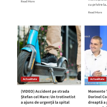
Read
Read More
cu privire la..
more
about
Rea
Read More
(GALERIE
mor
FOTO)
abo
Mangalia,
Ima
învăluită
cu
în
imp
ceață
EM
de
la
acc
din
Man
Un
min
afla
Actualitate
Actualitate
pe
o
tro
(VIDEO) Accident pe strada
Momente 
a
Ștefan cel Mare: Un trotinetist
Dorinel Co
aju
a ajuns de urgență la spital
dreaptă a
la
spit