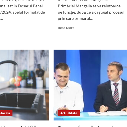
analizat în Dosarul Penal
Primăriei Mangalia se va reîntoarce
/2024, apelul formulat de
pe funcție, după ce a câștigat procesul
..
prin care primarul...
d
Read
Read More
e
more
ut
about
rat
OFICIAL:
Primăria
re
Mangalia
cat
are,
din
dat
nou,
arhitect
re
șef.
curor,
De
garul
luni,
giu
cererile
locuitorilor
se
orașului
 locală
i
Actualitate
vor
fi
mească
soluționate