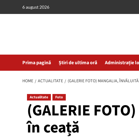
Skip
6 august 2026
to
content
Prima pagină
Știri de ultima oră
Administrație l
HOME
ACTUALITATE
(GALERIE FOTO) MANGALIA, ÎNVĂLUITĂ
Actualitate
Foto
(GALERIE FOTO) 
în ceață