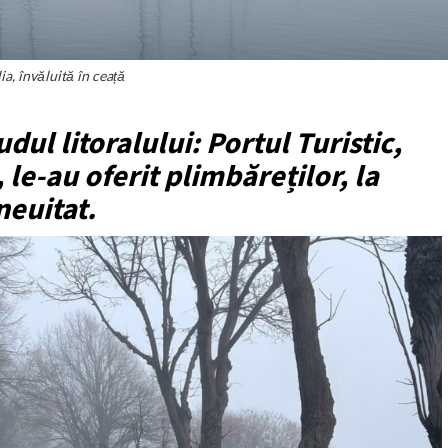
a, învăluită în ceață
dul litoralului: Portul Turistic,
, le-au oferit plimbăreților, la
neuitat.