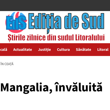
ocală
Actualitate
Justiție
Cultura
Sănătate
Litoral
 ÎN CEAȚĂ
Mangalia, învăluită