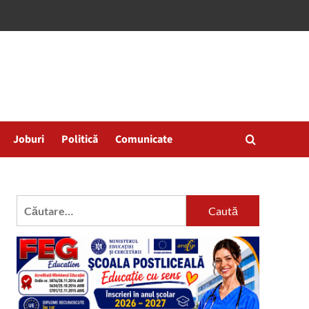
Joburi
Politică
Comunicate
Caută
după: