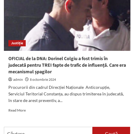
Tribunalului
Constanța:
Se
decid
începerea
procesului
pentru
Justiție
LUARE
DE
MITĂ
OFICIAL de la DNA: Dorinel Colgiu a fost trimis în
și
judecată pentru TREI fapte de trafic de influență. Care era
prelungirea
mecanismul șpagilor
măsurii
controlului
admin
8 octombrie 2024
judiciar
Procurorii din cadrul Direcției Naționale Anticorupție,
Serviciul Teritorial Constanța, au dispus trimiterea în judecată,
în stare de arest preventiv, a...
Read
Read More
more
about
OFICIAL
Caută
de