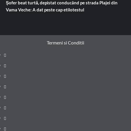
Șofer beat turtă, depistat conducând pe strada Plajei din
Vama Veche: A dat peste cap etilotestul
Termeni si Conditii
Prima
pagină
Știri
de
Administrație
ultima
locală
Actualitate
oră
Justiție
Cultura
Sănătate
Litoral