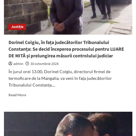
Justiție
Dorinel Colgiu, în fața judecătorilor Tribunalului
Constanța: Se decid începerea procesului pentru LUARE
DE MITĂ și prelungirea măsurii controlului judiciar
admin
30 octombrie 2024
În jurul orei 13.00, Dorinel Colgiu, directorul firmei de
termoficare de la Mangalia, va veni în fața judecătorilor
Tribunalului Constanța....
Read
Read More
more
about
Dorinel
Colgiu,
în
fața
judecătorilor