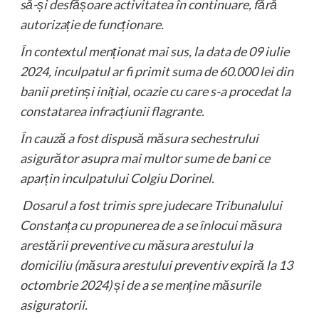
să-și desfășoare activitatea în continuare, fără
autorizație de funcționare.
În contextul menționat mai sus, la data de 09 iulie
2024, inculpatul ar fi primit suma de 60.000 lei din
banii pretinși inițial, ocazie cu care s-a procedat la
constatarea infracțiunii flagrante.
În cauză a fost dispusă măsura sechestrului
asigurător asupra mai multor sume de bani ce
aparțin inculpatului Colgiu Dorinel.
Dosarul a fost trimis spre judecare Tribunalului
Constanța cu propunerea de a se înlocui măsura
arestării preventive cu măsura arestului la
domiciliu (măsura arestului preventiv expiră la 13
octombrie 2024) și de a se menține măsurile
asiguratorii.