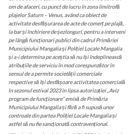
om de afaceri, cu punct de lucru în zona limitrofă
plajelor Saturn – Venus, având ca obiect de
activitate desfășurarea de acte de comerț pe plajă,
la bar și închiriere de șezlonguri, pentru a interveni
pe lângă funcționari publici din cadrul Primăriei
Municipiului Mangalia și Poliției Locale Mangalia
și a-i determina pe aceștia să nu își îndeplinească
atribuțiile de serviciu în mod corespunzător în
sensul de a permite societății comerciale
respective să își desfășoare activitatea comercială
în sezonul estival 2023 în lipsa autorizației „Aviz
program de funcționare” emisă de Primăria
Municipiului Mangalia și fără a fi supusă unor
controale din partea Poliției Locale Mangalia și
astfel să nu fie sancționată contravențional.