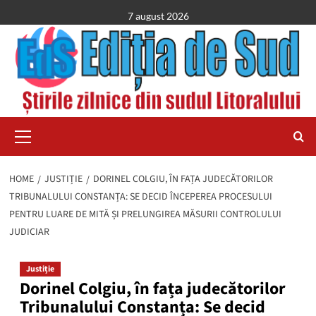
Skip
7 august 2026
to
content
Primary
Menu
HOME
JUSTIȚIE
DORINEL COLGIU, ÎN FAȚA JUDECĂTORILOR
TRIBUNALULUI CONSTANȚA: SE DECID ÎNCEPEREA PROCESULUI
PENTRU LUARE DE MITĂ ȘI PRELUNGIREA MĂSURII CONTROLULUI
JUDICIAR
Justiție
Dorinel Colgiu, în fața judecătorilor
Tribunalului Constanța: Se decid