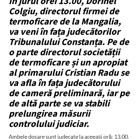
În jurul orei 13.00, Dorinel
Colgiu, directorul firmei de
termoficare de la Mangalia,
va veni în fața judecătorilor
Tribunalului Constanța. Pe de
o parte directorul societății
de termoficare și un apropiat
al primarului Cristian
Radu
se
va afla în fața judecătorului
de cameră preliminară, iar pe
de altă parte se va stabili
prelungirea măsurii
controlului judiciar.
Ambele dosare sunt judecate la aceeași oră: 13.00.