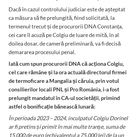
Dacă în cazul controlului judiciar este de așteptat
ca măsura să fie prelungită, fiind solicitată, la
termenul trecut și de procurorii DNA Constanța,
cei care îl acuză pe Colgiu de luare de mită, în al
doilea dosar, de cameră preliminară, va fi decisă
demararea procesului penal.
Iată cum spun procurorii DNA că acționa Colgiu,
cel care rămâne și la ora actuală directorul firmei
de termoficare a Mangalia și căruia, prin votul
consilierilor locali PNL și Pro România, i-a fost
prelungit mandatul în CA-ul societății, primind
astfel o bonificație bănească lunară:
În perioada 2023 – 2024, inculpatul Colgiu Dorinel
ar fi pretins și primit în mai multe tranșe, suma de
15.000 de euro (echivalentul a 75.000 lei) de la un