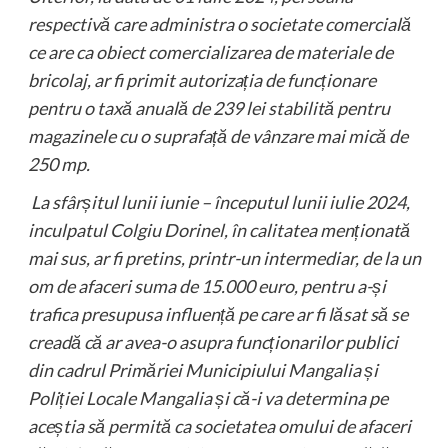
respectivă care administra o societate comercială
ce are ca obiect comercializarea de materiale de
bricolaj, ar fi primit autorizația de funcționare
pentru o taxă anuală de 239 lei stabilită pentru
magazinele cu o suprafață de vânzare mai mică de
250 mp.
La sfârșitul lunii iunie – începutul lunii iulie 2024,
inculpatul Colgiu Dorinel, în calitatea menționată
mai sus, ar fi pretins, printr-un intermediar, de la un
om de afaceri suma de 15.000 euro, pentru a-și
trafica presupusa influență pe care ar fi lăsat să se
creadă că ar avea-o asupra funcționarilor publici
din cadrul Primăriei Municipiului Mangalia și
Poliției Locale Mangalia și că-i va determina pe
aceștia să permită ca societatea omului de afaceri