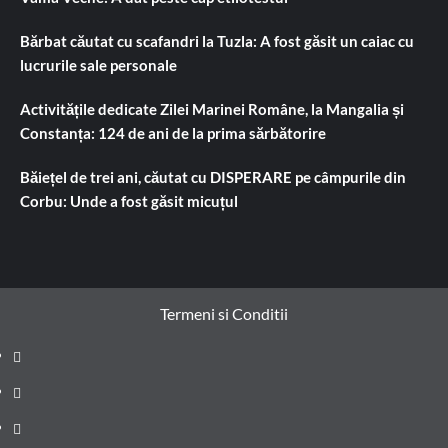
Bărbat căutat cu scafandri la Tuzla: A fost găsit un caiac cu
lucrurile sale personale
Activitățile dedicate Zilei Marinei Române, la Mangalia și
Constanța: 124 de ani de la prima sărbătorire
Băiețel de trei ani, căutat cu DISPERARE pe câmpurile din
Corbu: Unde a fost găsit micuțul
Termeni si Conditii
Prima
pagină
Știri
de
Administrație