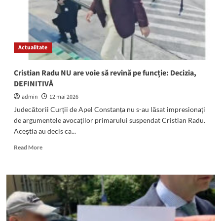
Curții
Supreme:
Primarul
suspendat,
prezent
Actualitate
azi
în
două
Cristian Radu NU are voie să revină pe funcție: Decizia,
dosare
DEFINITIVĂ
la
ÎCCJ
admin
12 mai 2026
Judecătorii Curții de Apel Constanța nu s-au lăsat impresionați
de argumentele avocaților primarului suspendat Cristian Radu.
Aceștia au decis ca...
Read
Read More
more
about
Cristian
Radu
NU
are
voie
să