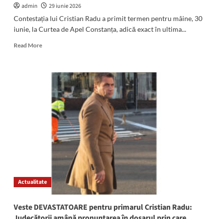
admin
29 iunie 2026
Contestația lui Cristian Radu a primit termen pentru mâine, 30
iunie, la Curtea de Apel Constanța, adică exact în ultima...
Read
Read More
more
about
Pe
muchie
de
cuțit:
Contestația
lui
Cristian
Radu
se
va
judeca
mâine,
Actualitate
la
Curtea
de
Veste DEVASTATOARE pentru primarul Cristian Radu:
Apel
Judecătorii amână pronunțarea în dosarul prin care