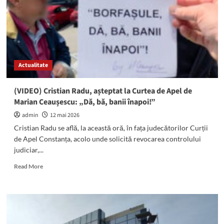
revină
pe
funcție:
Decizia,
DEFINITIVĂ
Actualitate
(VIDEO) Cristian Radu, așteptat la Curtea de Apel de
Marian Ceaușescu: „Dă, bă, banii înapoi!”
admin
12 mai 2026
Cristian Radu se află, la această oră, în fața judecătorilor Curții
de Apel Constanța, acolo unde solicită revocarea controlului
judiciar,...
Read
Read More
more
about
(VIDEO)
Cristian
Radu,
așteptat