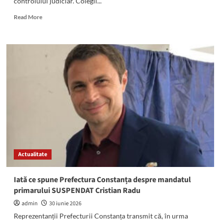
controlului judiciar. Colegii...
Read
Read More
more
about
Se
schimbă
judecătorul
care
va
reanaliza
cererea
de
revocare
a
controlului
judiciar
Actualitate
a
lui
Cristian
Iată ce spune Prefectura Constanța despre mandatul
Radu
primarului SUSPENDAT Cristian Radu
admin
30 iunie 2026
Reprezentanții Prefecturii Constanța transmit că, în urma