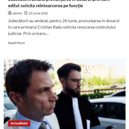
Constanța
edilul solicita reîntoarcerea pe funcție
admin
22 iunie 2026
Judecătorii au amânat, pentru 26 iunie, pronunțarea în dosarul
în care primarul Cristian Radu solicita revocarea controlului
judiciar. Prin urmare,...
Read
Read More
more
about
Veste
DEVASTATOARE
pentru
primarul
Cristian
Radu:
Judecătorii
amână
pronunțarea
în
dosarul
prin
Actualitate
care