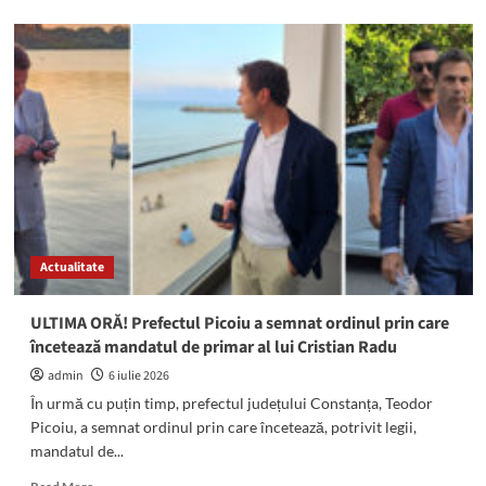
about
I
se
SPULBERĂ
visele,
unul
câte
unul!
Cristian
Radu
rămâne
sub
control
Actualitate
judiciar
ULTIMA ORĂ! Prefectul Picoiu a semnat ordinul prin care
încetează mandatul de primar al lui Cristian Radu
admin
6 iulie 2026
În urmă cu puțin timp, prefectul județului Constanța, Teodor
Picoiu, a semnat ordinul prin care încetează, potrivit legii,
mandatul de...
Read