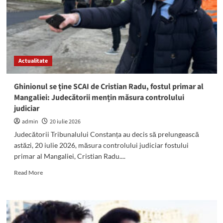
NU
a
scăpat
de
controlul
judiciar:
Actualitate
Înfrângeri
în
LANȚ,
Ghinionul se ține SCAI de Cristian Radu, fostul primar al
în
Mangaliei: Judecătorii mențin măsura controlului
instanță
judiciar
admin
20 iulie 2026
Judecătorii Tribunalului Constanța au decis să prelungească
astăzi, 20 iulie 2026, măsura controlului judiciar fostului
primar al Mangaliei, Cristian Radu....
Read
Read More
more
about
Ghinionul
se
ține