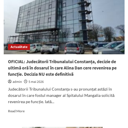
la
Curtea
de
Apel
de
Marian
Ceaușescu:
„Dă,
Actualitate
bă,
banii
înapoi!”
OFICIAL: Judecătorii Tribunalului Constanța, decizie de
ultimă oră în dosarul în care Alina Dan cere revenirea pe
funcție. Decizia NU este definitivă
admin
5 mai 2026
Judecătorii Tribunalului Constanța s-au pronunțat astăzi în
dosarul în care fostul manager al Spitalului Mangalia solicită
revenirea pe funcție. Iată...
Read
Read More
more
about
OFICIAL: