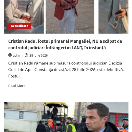
Actualitate
Cristian Radu, fostul primar al Mangaliei, NU a scăpat de
controlul judiciar: Înfrângeri în LANȚ, în instanță
admin
28 iulie 2026
Cristian Radu rămâne sub măsura controlului judiciar. Decizia
Curții de Apel Constanța de astăzi, 28 iulie 2026, este definitivă.
Fostul...
Read
Read More
more
about
Cristian
Radu,
fostul
primar
al
Mangaliei,