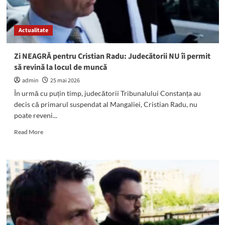
a
putea
reveni
Actualitate
la
primărie.
Ce
Zi NEAGRĂ pentru Cristian Radu: Judecătorii NU îi permit
spune
să revină la locul de muncă
avocatul
lui
admin
25 mai 2026
În urmă cu puțin timp, judecătorii Tribunalului Constanța au
decis că primarul suspendat al Mangaliei, Cristian Radu, nu
poate reveni...
Read
Read More
more
about
Zi
NEAGRĂ
pentru
Cristian
Radu:
Judecătorii
NU