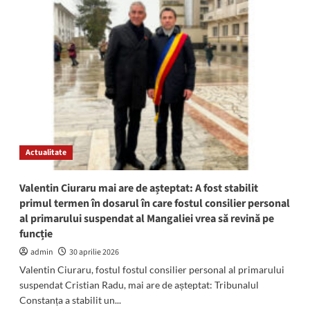
Judecătorii
Tribunalului
Constanța,
decizie
de
ultimă
oră
în
dosarul
în
care
Actualitate
Alina
Dan
cere
Valentin Ciuraru mai are de așteptat: A fost stabilit
revenirea
primul termen în dosarul în care fostul consilier personal
pe
al primarului suspendat al Mangaliei vrea să revină pe
funcție.
funcție
Decizia
NU
admin
30 aprilie 2026
este
Valentin Ciuraru, fostul fostul consilier personal al primarului
definitivă
suspendat Cristian Radu, mai are de așteptat: Tribunalul
Constanța a stabilit un...