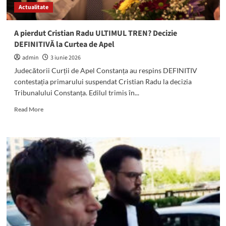
Actualitate
pe
funcție.
A
A pierdut Cristian Radu ULTIMUL TREN? Decizie
cerut
DEFINITIVĂ la Curtea de Apel
suspendarea
controlului
admin
3 iunie 2026
judiciar
Judecătorii Curții de Apel Constanța au respins DEFINITIV
contestația primarului suspendat Cristian Radu la decizia
Tribunalului Constanța. Edilul trimis în...
Read
Read More
more
about
A
pierdut
Cristian
Radu
ULTIMUL
TREN?
Decizie
DEFINITIVĂ
la
Curtea