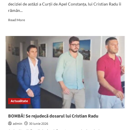
deciziei de astăzi a Curții de Apel Constanța, lui Cristian Radu îi
rămân...
Read
Read More
more
about
Iată
ce
spune
Prefectura
Constanța
despre
mandatul
primarului
SUSPENDAT
Cristian
Radu
Actualitate
BOMBĂ! Se rejudecă dosarul lui Cristian Radu
admin
30 iunie 2026