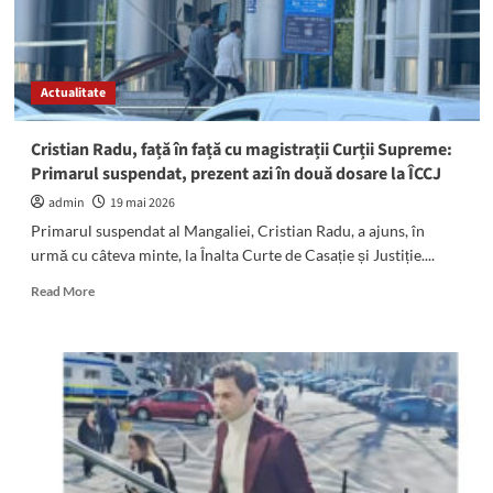
Ceaușescu
l-
a
„întâmpinat”
Actualitate
la
ieșire
Cristian Radu, față în față cu magistrații Curții Supreme:
Primarul suspendat, prezent azi în două dosare la ÎCCJ
admin
19 mai 2026
Primarul suspendat al Mangaliei, Cristian Radu, a ajuns, în
urmă cu câteva minte, la Înalta Curte de Casație și Justiție....
Read
Read More
more
about
Cristian
Radu,
față
în
față
cu
magistrații