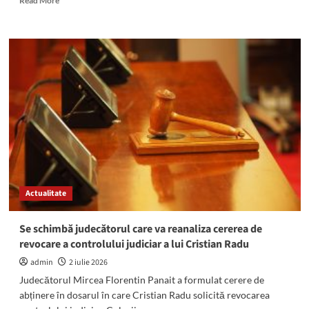
Read More
more
about
ULTIMA
ORĂ!
Prefectul
Picoiu
a
semnat
ordinul
prin
care
încetează
mandatul
de
Actualitate
primar
al
lui
Se schimbă judecătorul care va reanaliza cererea de
Cristian
revocare a controlului judiciar a lui Cristian Radu
Radu
admin
2 iulie 2026
Judecătorul Mircea Florentin Panait a formulat cerere de
abținere în dosarul în care Cristian Radu solicită revocarea