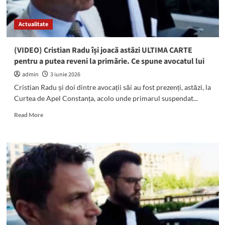
de
Apel
Actualitate
(VIDEO) Cristian Radu își joacă astăzi ULTIMA CARTE
pentru a putea reveni la primărie. Ce spune avocatul lui
admin
3 iunie 2026
Cristian Radu și doi dintre avocații săi au fost prezenți, astăzi, la
Curtea de Apel Constanța, acolo unde primarul suspendat...
Read
Read More
more
about
(VIDEO)
Cristian
Radu
își
joacă
astăzi
ULTIMA
CARTE
pentru