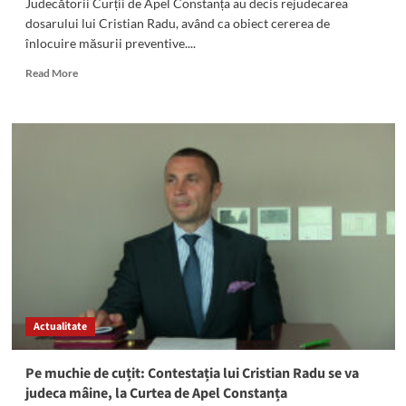
Judecătorii Curții de Apel Constanța au decis rejudecarea
dosarului lui Cristian Radu, având ca obiect cererea de
înlocuire măsurii preventive....
Read
Read More
more
about
BOMBĂ!
Se
rejudecă
dosarul
lui
Cristian
Radu
Actualitate
Pe muchie de cuțit: Contestația lui Cristian Radu se va
judeca mâine, la Curtea de Apel Constanța