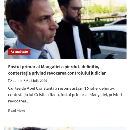
SCAI
de
Cristian
Radu,
fostul
primar
al
Mangaliei:
Judecătorii
Actualitate
mențin
măsura
controlului
Fostul primar al Mangaliei a pierdut, definitiv,
judiciar
contestația privind revocarea controlului judiciar
admin
16 iulie 2026
Curtea de Apel Constanța a respins astăzi, 16 iulie, definitiv,
contestația lui Cristian Radu, fostul primar al Mangaliei, privind
revocarea...
Read
Read More
more
about
Fostul