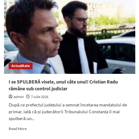
primar
al
Mangaliei
a
pierdut,
definitiv,
contestația
privind
revocarea
controlului
judiciar
Actualitate
I se SPULBERĂ visele, unul câte unul! Cristian Radu
rămâne sub control judiciar
admin
7 iulie 2026
După ce prefectul județului a semnat încetarea mandatului de
primar, iată că și judecătorii Tribunalului Constanța îi mai
spulberă un...
Read
Read More
more