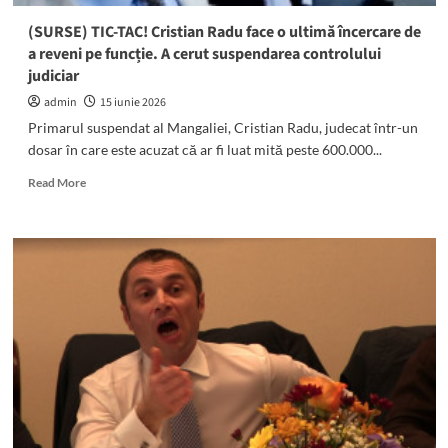
edilul
solicita
(SURSE) TIC-TAC! Cristian Radu face o ultimă încercare de
reîntoarcerea
a reveni pe funcție. A cerut suspendarea controlului
pe
judiciar
funcție
admin
15 iunie 2026
Primarul suspendat al Mangaliei, Cristian Radu, judecat într-un
dosar în care este acuzat că ar fi luat mită peste 600.000...
Read
Read More
more
about
(SURSE)
TIC-
TAC!
Cristian
Radu
face
o
ultimă
încercare
de
a
reveni