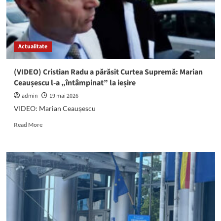
îi
permit
să
revină
la
Actualitate
locul
de
muncă
(VIDEO) Cristian Radu a părăsit Curtea Supremă: Marian
Ceaușescu l-a „întâmpinat” la ieșire
admin
19 mai 2026
VIDEO: Marian Ceaușescu
Read
Read More
more
about
(VIDEO)
Cristian
Radu
a
părăsit
Curtea
Supremă:
Marian