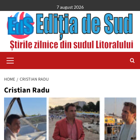
Skip
7 august 2026
to
content
Primary
Menu
HOME
CRISTIAN RADU
Cristian Radu