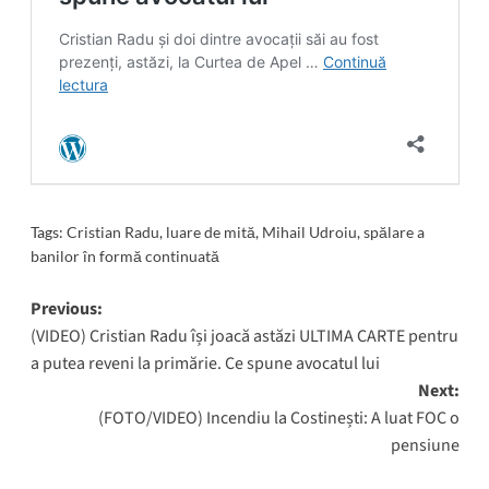
Tags:
Cristian Radu
,
luare de mită
,
Mihail Udroiu
,
spălare a
banilor în formă continuată
Post
Previous:
(VIDEO) Cristian Radu își joacă astăzi ULTIMA CARTE pentru
navigation
a putea reveni la primărie. Ce spune avocatul lui
Next:
(FOTO/VIDEO) Incendiu la Costinești: A luat FOC o
pensiune