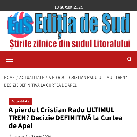
Skip
10 august 2026
to
content
Primary
Menu
HOME
ACTUALITATE
A PIERDUT CRISTIAN RADU ULTIMUL TREN?
DECIZIE DEFINITIVĂ LA CURTEA DE APEL
Actualitate
A pierdut Cristian Radu ULTIMUL
TREN? Decizie DEFINITIVĂ la Curtea
de Apel
admin
3 iunie 2026