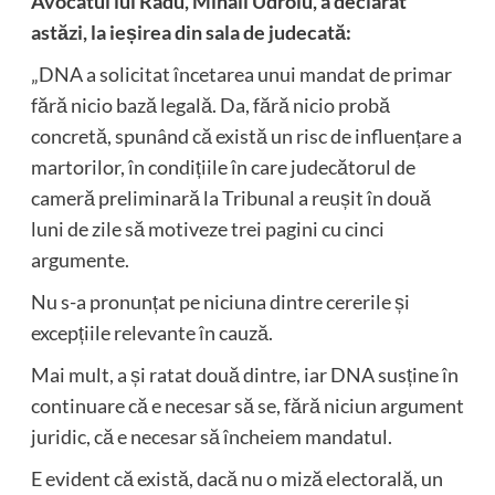
Avocatul lui Radu, Mihail Udroiu, a declarat
astăzi, la ieșirea din sala de judecată:
„DNA a solicitat încetarea unui mandat de primar
fără nicio bază legală. Da, fără nicio probă
concretă, spunând că există un risc de influențare a
martorilor, în condițiile în care judecătorul de
cameră preliminară la Tribunal a reușit în două
luni de zile să motiveze trei pagini cu cinci
argumente.
Nu s-a pronunțat pe niciuna dintre cererile și
excepțiile relevante în cauză.
Mai mult, a și ratat două dintre, iar DNA susține în
continuare că e necesar să se, fără niciun argument
juridic, că e necesar să încheiem mandatul.
E evident că există, dacă nu o miză electorală, un