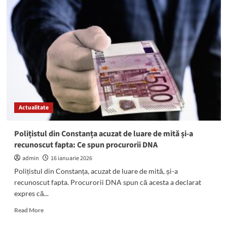
de
cameră
preliminară
au
AMÂNAT
pronunțarea
în
dosarul
lui
Cristian
Radu
Actualitate
privind
luarea
de
Polițistul din Constanța acuzat de luare de mită și-a
mită
recunoscut fapta: Ce spun procurorii DNA
în
formă
admin
16 ianuarie 2026
continuată
Polițistul din Constanța, acuzat de luare de mită, și-a
recunoscut fapta. Procurorii DNA spun că acesta a declarat
expres că...
Read
Read More
more