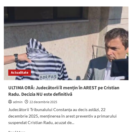
about
Polițistul
din
Constanța
acuzat
de
luare
de
mită
și-
a
recunoscut
fapta:
Actualitate
Ce
spun
procurorii
ULTIMA ORĂ: Judecătorii îl mențin în AREST pe Cristian
DNA
Radu. Decizia NU este definitivă
admin
22 decembrie 2025
Judecătorii Tribunalului Constanța au decis astăzi, 22
decembrie 2025, menținerea în arest preventiv a primarului
suspendat Cristian Radu, acuzat de...
Read