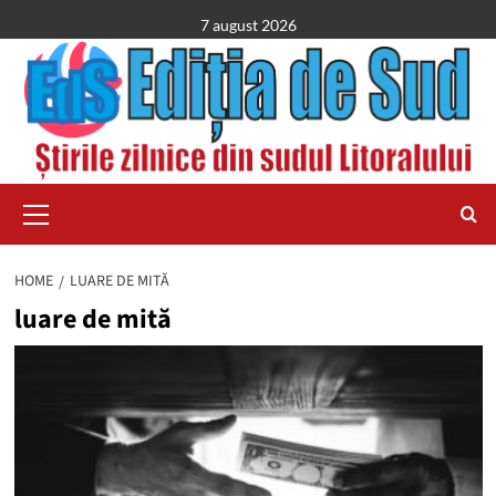
Skip
7 august 2026
to
content
Primary
Menu
HOME
LUARE DE MITĂ
luare de mită