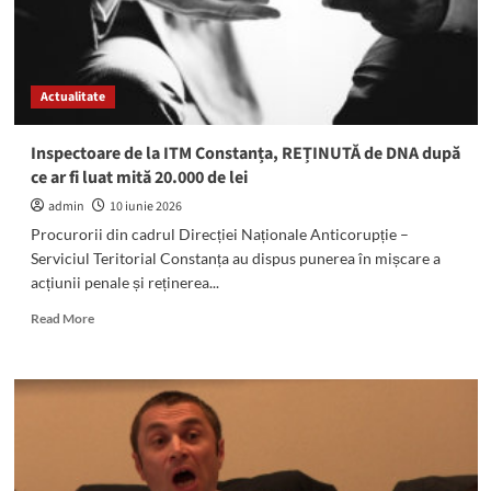
Actualitate
Inspectoare de la ITM Constanța, REȚINUTĂ de DNA după
ce ar fi luat mită 20.000 de lei
admin
10 iunie 2026
Procurorii din cadrul Direcției Naționale Anticorupție –
Serviciul Teritorial Constanța au dispus punerea în mișcare a
acțiunii penale și reținerea...
Read
Read More
more
about
Inspectoare
de
la
ITM
Constanța,
REȚINUTĂ