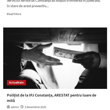
Serviciul teritorial Constanța au dispus trimiterea în judecată,
în stare de arest preventiv,...
Read
Read More
more
about
OFICIAL
de
la
DNA!
Cristian
Radu
și
Adrian
Ștefan
Vasilache,
trimiși
în
Actualitate
judecată.
Procurorii
acuză:
Polițist de la IPJ Constanța, ARESTAT pentru luare de
șpăgi
mită
de
sute
admin
3 decembrie 2025