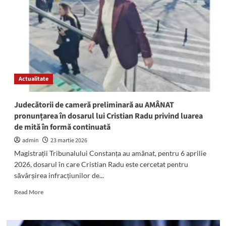
ULTIMUL
TREN?
Decizie
DEFINITIVĂ
la
Curtea
de
Apel
Actualitate
Judecătorii de cameră preliminară au AMÂNAT
pronunțarea în dosarul lui Cristian Radu privind luarea
de mită în formă continuată
admin
23 martie 2026
Magistrații Tribunalului Constanța au amânat, pentru 6 aprilie
2026, dosarul în care Cristian Radu este cercetat pentru
săvârșirea infracțiunilor de...
Read
Read More
more
about
Judecătorii