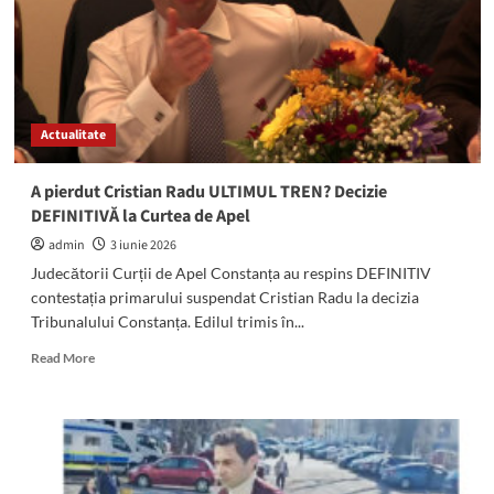
de
DNA
după
ce
ar
fi
Actualitate
luat
mită
20.000
A pierdut Cristian Radu ULTIMUL TREN? Decizie
de
DEFINITIVĂ la Curtea de Apel
lei
admin
3 iunie 2026
Judecătorii Curții de Apel Constanța au respins DEFINITIV
contestația primarului suspendat Cristian Radu la decizia
Tribunalului Constanța. Edilul trimis în...
Read
Read More
more
about
A
pierdut
Cristian
Radu