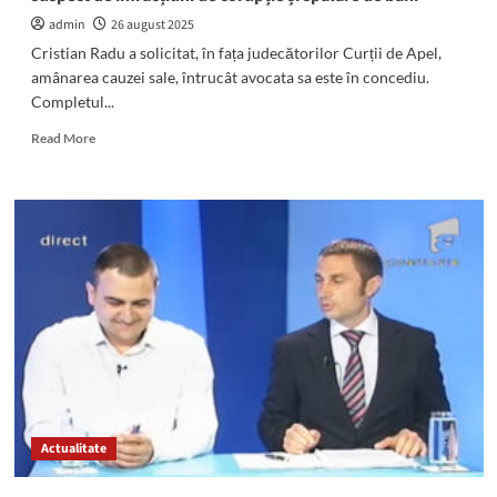
admin
26 august 2025
Cristian Radu a solicitat, în fața judecătorilor Curții de Apel,
amânarea cauzei sale, întrucât avocata sa este în concediu.
Completul...
Read
Read More
more
about
Cristian
Radu
a
cerut
AMÂNAREA
dosarului
în
care
este
suspect
de
infracțiuni
Actualitate
de
corupție
și