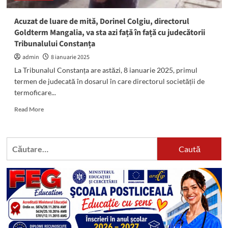
lui
lui
Acuzat de luare de mită, Dorinel Colgiu, directorul
Dorinel
Goldterm Mangalia, va sta azi față în față cu judecătorii
Colgiu,
Tribunalului Constanța
directorul
Goldterm
admin
8 ianuarie 2025
Mangalia
La Tribunalul Constanța are astăzi, 8 ianuarie 2025, primul
termen de judecată în dosarul în care directorul societății de
termoficare...
Read
Read More
more
about
Acuzat
Caută
de
după:
luare
de
mită,
Dorinel
Colgiu,
directorul
Goldterm
Mangalia,