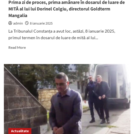
Prima zi de proces, prima amânare în dosarul de luare de
spălare
MITĂ al lui lui Dorinel Colgiu, directorul Goldterm
de
Mangalia
bani
admin
8 ianuarie 2025
La Tribunalul Constanța a avut loc, astăzi, 8 ianuarie 2025,
primul termen în dosarul de luare de mită al lui...
Read
Read More
more
about
Prima
zi
de
proces,
prima
amânare
în
dosarul
de
luare
de
MITĂ
Actualitate
al