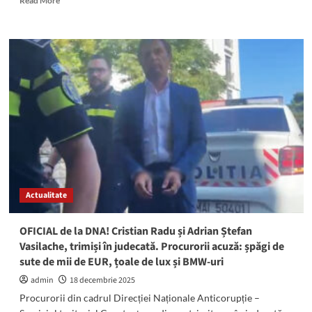
Read More
more
about
ULTIMA
ORĂ:
Judecătorii
îl
mențin
în
AREST
pe
Cristian
Radu.
Decizia
NU
Actualitate
este
definitivă
OFICIAL de la DNA! Cristian Radu și Adrian Ștefan
Vasilache, trimiși în judecată. Procurorii acuză: șpăgi de
sute de mii de EUR, țoale de lux și BMW-uri
admin
18 decembrie 2025
Procurorii din cadrul Direcției Naționale Anticorupție –