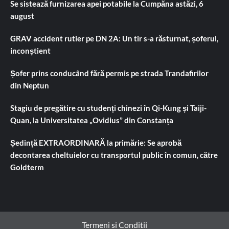
Se sistează furnizarea apei potabile la Cumpăna astăzi, 6
august
GRAV accident rutier pe DN 2A: Un tir s-a răsturnat, șoferul,
inconștient
Șofer prins conducând fără permis pe strada Trandafirilor
din Neptun
Stagiu de pregătire cu studenți chinezi în Qi-Kung și Taiji-
Quan, la Universitatea „Ovidius” din Constanța
Ședință EXTRAORDINARĂ la primărie: Se aprobă
decontarea cheltuielor cu transportul public în comun, către
Goldterm
Termeni si Conditii