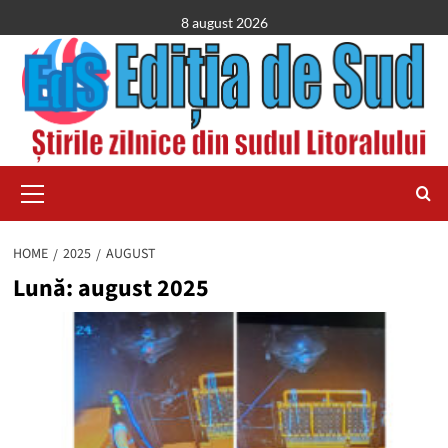
Skip
8 august 2026
to
content
Primary
Menu
HOME
2025
AUGUST
Lună:
august 2025