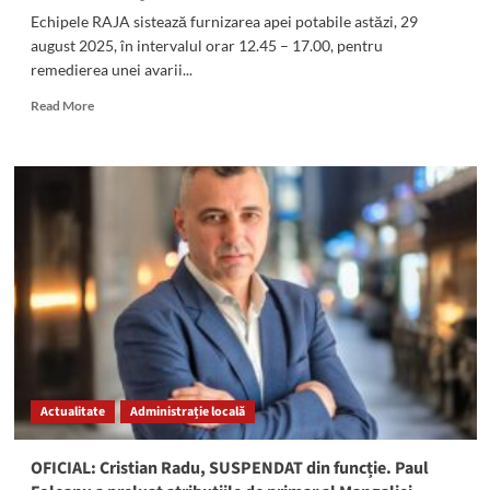
Echipele RAJA sistează furnizarea apei potabile astăzi, 29
august 2025, în intervalul orar 12.45 – 17.00, pentru
remedierea unei avarii...
Read
Read More
more
about
Se
sistează
furnizarea
apei
potabile
în
cartierele
CET,
Medeea,
Anda,
KM
4-
Actualitate
Administrație locală
5
și
Viile
OFICIAL: Cristian Radu, SUSPENDAT din funcție. Paul
Noi