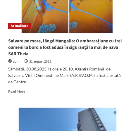
Actualitate
Salvare pe mare, lângă Mangalia: O ambarcațiune cu trei
oameni la bord a fost adusă în siguranță la mal de nava
SAR Theia
admin
31 august 2025
Sâmbătă, 30.08.2025, la orele 20.10, Agenția Română de
Salvare a Vieții Omenești pe Mare (A.R.S.V.O.M.) a fost alertată
de Centrul...
Read
Read More
more
about
Salvare
pe
mare,
lângă
Mangalia: