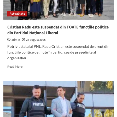
ore
în
Actualitate
șir,
zeci
de
Cristian Radu este suspendat din TOATE funcțiile politice
copii
din Partidul Național Liberal
mici,
bătrâni,
admin
27 august 2025
răniți,
Potrivit statului PNL, Radu Cristian este suspendat de drept din
bolnavi
funcțiile politice deținute în partid, cea de președinte al
cu
organizației...
Covid
și
Read
Read More
alte
more
afecțiuni
about
grave
Cristian
Radu
este
suspendat
din
TOATE
funcțiile
politice