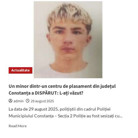
O
femeie
de
45
de
ani,
la
un
pas
de
înec
la
Actualitate
Eforie:
Intervin
șenilata
Un minor dintr-un centru de plasament din județul
și
Constanța a DISPĂRUT: L-ați văzut?
SMURD-
ul
admin
29 august 2025
La data de 29 august 2025, polițiștii din cadrul Poliției
Municipiului Constanța – Secția 2 Poliție au fost sesizați cu...
Read
Read More
more
about