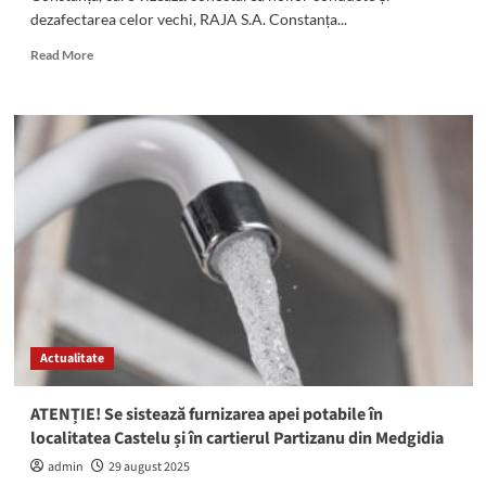
dezafectarea celor vechi, RAJA S.A. Constanța...
Read
Read More
more
about
Atenție!
Se
oprește
apa
în
mai
multe
zone
din
municipiul
Constanța
Actualitate
ATENȚIE! Se sistează furnizarea apei potabile în
localitatea Castelu și în cartierul Partizanu din Medgidia
admin
29 august 2025