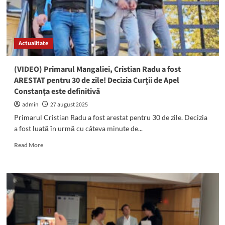
din
Partidul
Național
Liberal
Actualitate
(VIDEO) Primarul Mangaliei, Cristian Radu a fost
ARESTAT pentru 30 de zile! Decizia Curții de Apel
Constanța este definitivă
admin
27 august 2025
Primarul Cristian Radu a fost arestat pentru 30 de zile. Decizia
a fost luată în urmă cu câteva minute de...
Read
Read More
more
about
(VIDEO)
Primarul
Mangaliei,
Cristian
Radu
a