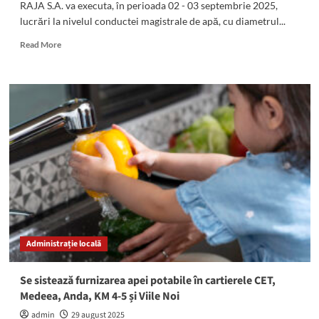
RAJA S.A. va executa, în perioada 02 - 03 septembrie 2025,
lucrări la nivelul conductei magistrale de apă, cu diametrul...
Read
Read More
more
about
ATENȚIE!
Se
sistează
furnizarea
apei
potabile
în
localitatea
Castelu
și
în
cartierul
Administrație locală
Partizanu
din
Medgidia
Se sistează furnizarea apei potabile în cartierele CET,
Medeea, Anda, KM 4-5 și Viile Noi
admin
29 august 2025