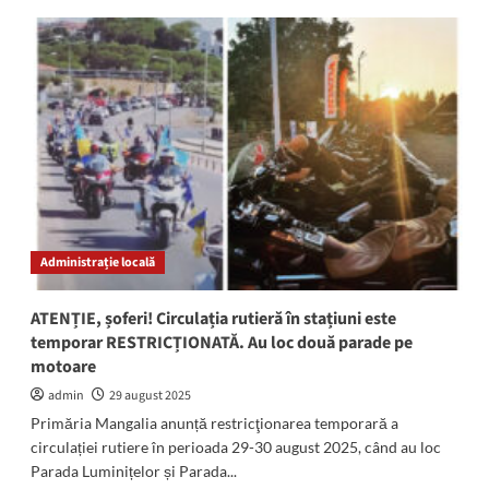
Un
minor
dintr-
un
centru
de
plasament
din
județul
Constanța
a
DISPĂRUT:
Administrație locală
L-
ați
văzut?
ATENȚIE, șoferi! Circulația rutieră în stațiuni este
temporar RESTRICȚIONATĂ. Au loc două parade pe
motoare
admin
29 august 2025
Primăria Mangalia anunță restricţionarea temporară a
circulației rutiere în perioada 29-30 august 2025, când au loc
Parada Luminițelor și Parada...