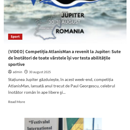
Sport
(VIDEO) Competiția AtlanisMan a revenit la Jupiter: Sute
de înotători de toate vârstele își vor testa abilitățile
sportive
admin
30 august 2025
Stațiunea Jupiter găzduiește, în acest week-end, competiția
AtlanisMan, lansată anul trecut de Paul Georgescu, celebrul
înotător român în ape libere şi...
Read
Read More
more
about
(VIDEO)
Competiția
AtlanisMan