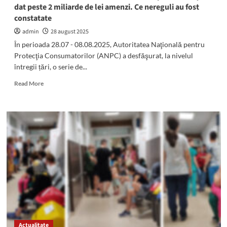
dat peste 2 miliarde de lei amenzi. Ce nereguli au fost
constatate
admin
28 august 2025
În perioada 28.07 - 08.08.2025, Autoritatea Naţională pentru
Protecţia Consumatorilor (ANPC) a desfăşurat, la nivelul
întregii țări, o serie de...
Read
Read More
more
about
ANPC
a
controlat
peste
600
de
comercianți
de
sucuri
și
a
dat
Actualitate
peste