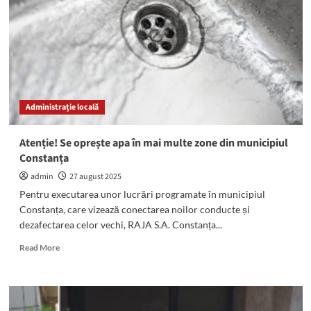
ieșit
din
sala
de
judecată.
Așteaptă
decizia
judecătorilor
Administrație locală
Atenție! Se oprește apa în mai multe zone din municipiul
Constanța
admin
27 august 2025
Pentru executarea unor lucrări programate în municipiul
Constanța, care vizează conectarea noilor conducte și
dezafectarea celor vechi, RAJA S.A. Constanța...
Read
Read More
more
about
Atenție!
Se