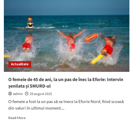
La
Mangalia
are
loc
a
treia
ediție
a
Festivalului
Internațional
de
Actualitate
Șah
Smart
Village
O femeie de 45 de ani, la un pas de înec la Eforie: Intervin
șenilata și SMURD-ul
admin
29 august 2025
O femeie a fost la un pas să se înece la Eforie Nord, fiind scoasă
din valuri în ultimul moment....
Read
Read More
more
about