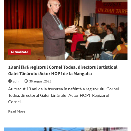
angajează
infirmieră
și
medic
specialist.
Iată
ce
condiții
se
Actualitate
solicită
13 ani fără regizorul Cornel Todea, directorul artistic al
Galei Tânărului Actor HOP! de la Mangalia
admin
30 august 2025
Au trecut 13 ani de la trecerea în neființă a regizorului Cornel
Todea, directorul Galei Tânărului Actor HOP! Regizorul
Cornel...
Read
Read More
more
about
13