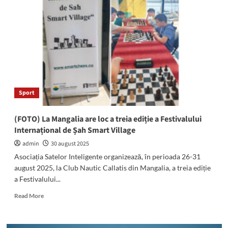
a
revenit
la
Jupiter:
Sute
de
înotători
de
toate
Sport
vârstele
își
vor
(FOTO) La Mangalia are loc a treia ediție a Festivalului
testa
Internațional de Șah Smart Village
abilitățile
sportive
admin
30 august 2025
Asociația Satelor Inteligente organizează, în perioada 26-31
august 2025, la Club Nautic Callatis din Mangalia, a treia ediție
a Festivalului...
Read
Read More
more
about
(FOTO)