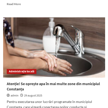
Read
Read More
more
about
ATENȚIE,
șoferi!
Circulația
rutieră
în
stațiuni
este
temporar
RESTRICȚIONATĂ.
Au
loc
două
Administrație locală
parade
pe
motoare
Atenție! Se oprește apa în mai multe zone din municipiul
Constanța
admin
29 august 2025
Pentru executarea unor lucrări programate în municipiul
Constanța, care vizează conectarea noilor conducte și