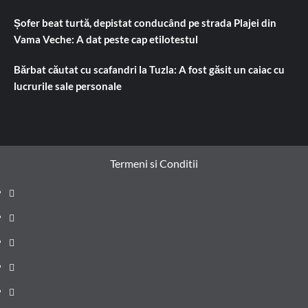
Șofer beat turtă, depistat conducând pe strada Plajei din
Vama Veche: A dat peste cap etilotestul
Bărbat căutat cu scafandri la Tuzla: A fost găsit un caiac cu
lucrurile sale personale
Termeni si Conditii
Prima
pagină
Știri
de
Administrație
ultima
locală
Actualitate
oră
Justiție