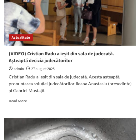
fost
ARESTAT
pentru
30
de
zile!
Actualitate
Decizia
Curții
de
(VIDEO) Cristian Radu a ieșit din sala de judecată.
Apel
Așteaptă decizia judecătorilor
Constanța
este
admin
27 august 2025
definitivă
Cristian Radu a ieșit din sala de judecată. Acesta așteaptă
pronunțarea soluției judecătorilor Ileana Anastasiu (președinte)
și Gabriel Mustață.
Read
Read More
more
about
(VIDEO)
Cristian
Radu
a