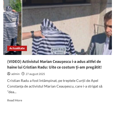
oprește
apa
în
mai
multe
zone
din
municipiul
Constanța
Actualitate
(VIDEO) Activistul Marian Ceaușescu i-a adus altfel de
haine lui Cristian Radu: Uite ce costum ți-am pregătit!
admin
27 august 2025
Cristian Radu a fost întâmpinat, pe treptele Curții de Apel
Constanța de activistul Marian Ceaușescu, care i-a strigat să
"dea...
Read
Read More
more
about
(VIDEO)