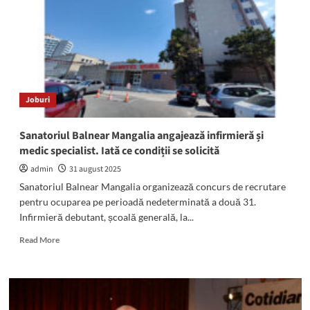
O
ambarcațiune
cu
trei
oameni
la
bord
Joburi
a
fost
adusă
Sanatoriul Balnear Mangalia angajează infirmieră și
în
medic specialist. Iată ce condiții se solicită
siguranță
la
admin
31 august 2025
mal
Sanatoriul Balnear Mangalia organizează concurs de recrutare
de
pentru ocuparea pe perioadă nedeterminată a două 31.
nava
Infirmieră debutant, școală generală, la...
SAR
Theia
Read
Read More
more
about
Sanatoriul
Balnear
Mangalia