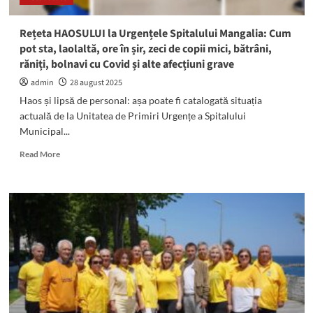
2
miliarde
Rețeta HAOSULUI la Urgențele Spitalului Mangalia: Cum
de
pot sta, laolaltă, ore în șir, zeci de copii mici, bătrâni,
lei
răniți, bolnavi cu Covid și alte afecțiuni grave
amenzi.
Ce
admin
28 august 2025
nereguli
Haos și lipsă de personal: așa poate fi catalogată situația
au
actuală de la Unitatea de Primiri Urgențe a Spitalului
fost
Municipal...
constatate
Read
Read More
more
about
Rețeta
HAOSULUI
la
Urgențele
Spitalului
Mangalia:
Cum
pot
sta,
laolaltă,