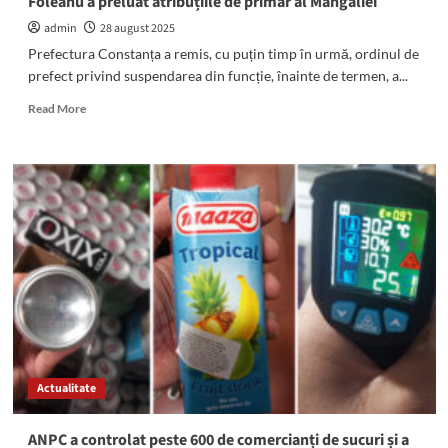
Foleanu a preluat atribuțiile de primar al Mangaliei
admin
28 august 2025
Prefectura Constanța a remis, cu puțin timp în urmă, ordinul de
prefect privind suspendarea din funcție, înainte de termen, a...
Read
Read More
more
about
OFICIAL:
Cristian
Radu,
SUSPENDAT
din
funcție.
Paul
Foleanu
a
preluat
atribuțiile
de
Actualitate
primar
al
Mangaliei
ANPC a controlat peste 600 de comercianți de sucuri și a