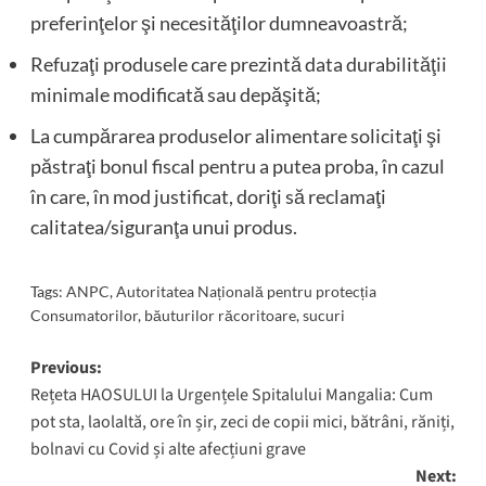
preferinţelor şi necesităţilor dumneavoastră;
Refuzaţi produsele care prezintă data durabilităţii
minimale modificată sau depăşită;
La cumpărarea produselor alimentare solicitaţi şi
păstraţi bonul fiscal pentru a putea proba, în cazul
în care, în mod justificat, doriţi să reclamaţi
calitatea/siguranţa unui produs.
Tags:
ANPC
,
Autoritatea Națională pentru protecția
Consumatorilor
,
băuturilor răcoritoare
,
sucuri
Post
Previous:
Rețeta HAOSULUI la Urgențele Spitalului Mangalia: Cum
navigation
pot sta, laolaltă, ore în șir, zeci de copii mici, bătrâni, răniți,
bolnavi cu Covid și alte afecțiuni grave
Next: