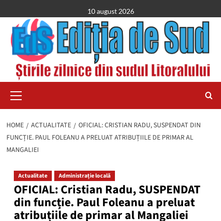
Skip
10 august 2026
to
content
Primary
Menu
HOME
ACTUALITATE
OFICIAL: CRISTIAN RADU, SUSPENDAT DIN
FUNCȚIE. PAUL FOLEANU A PRELUAT ATRIBUȚIILE DE PRIMAR AL
MANGALIEI
Actualitate
Administrație locală
OFICIAL: Cristian Radu, SUSPENDAT
din funcție. Paul Foleanu a preluat
atribuțiile de primar al Mangaliei