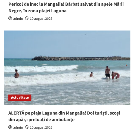
Pericol de înec la Mangalia! Bărbat salvat din apele Mării
Negre, în zona plajei Laguna
admin
10 august 2026
Actualitate
ALERTĂ pe plaja Laguna din Mangalia! Doi turiști, scoși
din apă și preluați de ambulanțe
admin
10 august 2026