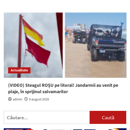
Actualitate
(VIDEO) Steagul ROȘU pe litoral! Jandarmii au venit pe
plaje, în sprijinul salvamarilor
admin
9 august 2026
Caută
după: