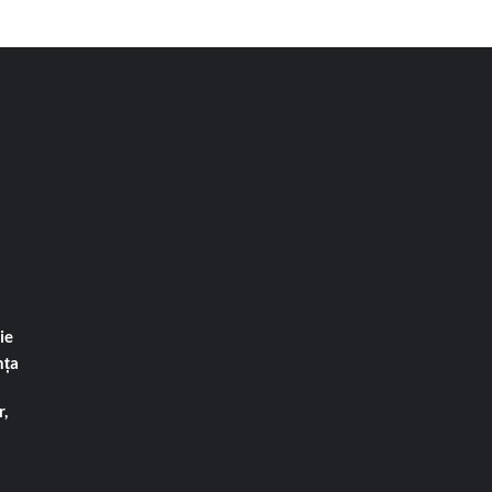
ie
nța
,