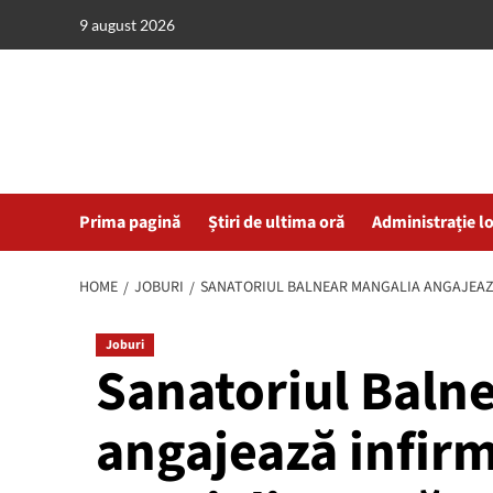
Skip
9 august 2026
to
content
Prima pagină
Știri de ultima oră
Administrație l
HOME
JOBURI
SANATORIUL BALNEAR MANGALIA ANGAJEAZĂ I
Joburi
Sanatoriul Baln
angajează infirm