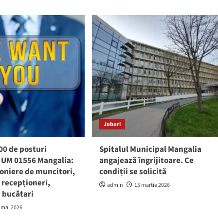
Joburi
00 de posturi
Spitalul Municipal Mangalia
a UM 01556 Mangalia:
angajează îngrijitoare. Ce
oniere de muncitori,
condiții se solicită
, recepționeri,
admin
15 martie 2026
i bucătari
 mai 2026