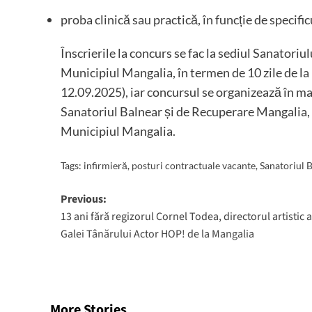
proba clinică sau practică, în funcție de specifi
Înscrierile la concurs se fac la sediul Sanatori
Municipiul Mangalia, în termen de 10 zile de la
12.09.2025), iar concursul se organizează în max
Sanatoriul Balnear și de Recuperare Mangalia, 
Municipiul Mangalia.
Tags:
infirmieră
,
posturi contractuale vacante
,
Sanatoriul 
Post
Previous:
13 ani fără regizorul Cornel Todea, directorul artistic a
navigation
Galei Tânărului Actor HOP! de la Mangalia
More Stories