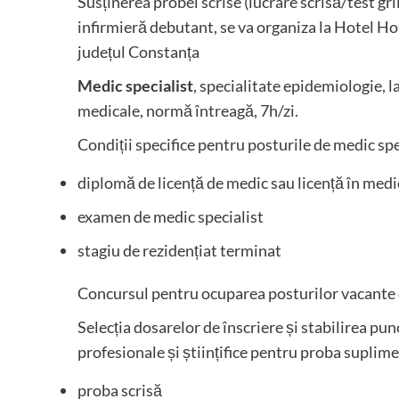
Susținerea probei scrise (lucrare scrisă/test gr
infirmieră debutant, se va organiza la Hotel Ho
județul Constanța
Medic specialist
, specialitate epidemiologie, la
medicale, normă întreagă, 7h/zi.
Condiții specifice pentru posturile de medic sp
diplomă de licență de medic sau licență în med
examen de medic specialist
stagiu de rezidențiat terminat
Concursul pentru ocuparea posturilor vacante 
Selecția dosarelor de înscriere și stabilirea punc
profesionale și științifice pentru proba suplim
proba scrisă