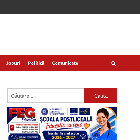
Joburi
Politică
Comunicate
Caută
după: