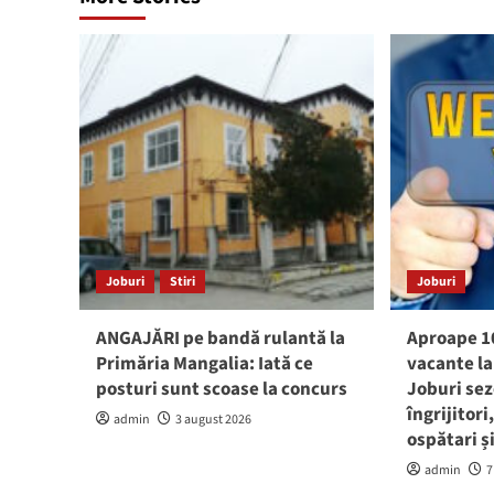
Joburi
Stiri
Joburi
ANGAJĂRI pe bandă rulantă la
Aproape 1
Primăria Mangalia: Iată ce
vacante l
posturi sunt scoase la concurs
Joburi sez
îngrijitori
admin
3 august 2026
ospătari ș
admin
7