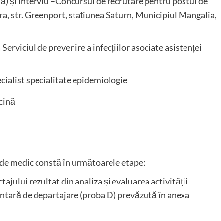
ilă) și interviu –Concursul de recrutare pentru postul de
ra, str. Greenport, stațiunea Saturn, Municipiul Mangalia,
 Serviciul de prevenire a infecțiilor asociate asistenței
ecialist specialitate epidemiologie
icină
de medic constă în următoarele etape:
tajului rezultat din analiza și evaluarea activității
entară de departajare (proba D) prevăzută în anexa