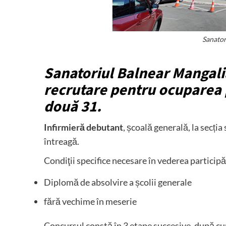
Sanator
Sanatoriul Balnear Mangali
recrutare pentru ocuparea
două 31.
Infirmieră debutant
, școală generală, la secția
întreagă.
Condiţii specifice necesare în vederea participăr
Diplomă de absolvire a școlii generale
fără vechime în meserie
Concursul constă în 3 etape succesive, după 