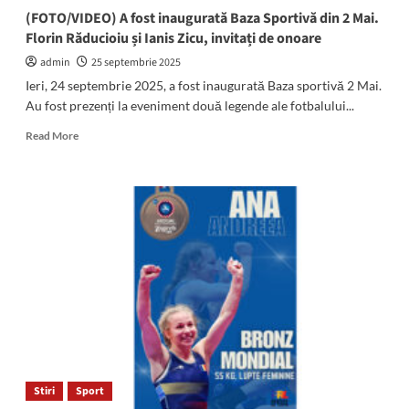
(FOTO/VIDEO) A fost inaugurată Baza Sportivă din 2 Mai.
Florin Răducioiu și Ianis Zicu, invitați de onoare
admin
25 septembrie 2025
Ieri, 24 septembrie 2025, a fost inaugurată Baza sportivă 2 Mai.
Au fost prezenți la eveniment două legende ale fotbalului...
Read
Read More
more
about
(FOTO/VIDEO)
A
fost
inaugurată
Baza
Sportivă
din
2
Mai.
Florin
Răducioiu
și
Stiri
Sport
Ianis