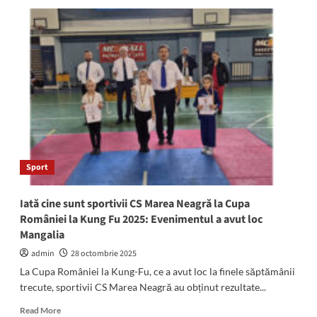
Andreea
Cotoban,
de
la
C.S.
Farul,
campioana
MONDIALĂ
la
Kumite
Sport
Iată cine sunt sportivii CS Marea Neagră la Cupa
României la Kung Fu 2025: Evenimentul a avut loc
Mangalia
admin
28 octombrie 2025
La Cupa României la Kung-Fu, ce a avut loc la finele săptămânii
trecute, sportivii CS Marea Neagră au obținut rezultate...
Read
Read More