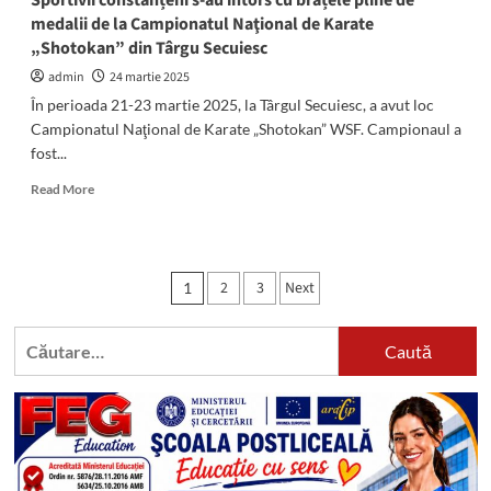
Sportivii constănțeni s-au întors cu brațele pline de
European
medalii de la Campionatul Naţional de Karate
de
„Shotokan” din Târgu Secuiesc
la
Bratislava
admin
24 martie 2025
În perioada 21-23 martie 2025, la Târgul Secuiesc, a avut loc
Campionatul Naţional de Karate „Shotokan” WSF. Campionaul a
fost...
Read
Read More
more
about
Sportivii
constănțeni
Paginație
2
3
Next
1
s-
articole
au
întors
Caută
cu
după:
brațele
pline
de
medalii
de
la