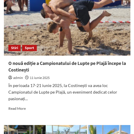
loc
a
treia
ediție
a
Festivalului
Internațional
de
Stiri
Sport
Șah
Smart
Village
O nouă ediție a Campionatului de Lupte pe Plajă începe la
Costinești
admin
11 iunie 2025
În perioada 17-21 iunie 2025, la Costinești va avea loc
Campionatul de Lupte pe Plajă, un eveniment dedicat celor
pasionați...
Read
Read More
more
about
O
nouă