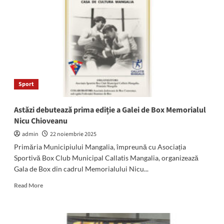
Mangalia,
desemnată
sportivul
anului
2025
de
Federația
Română
Sport
de
Lupte
Astăzi debutează prima ediție a Galei de Box Memorialul
Nicu Chioveanu
admin
22 noiembrie 2025
Primăria Municipiului Mangalia, împreună cu Asociația
Sportivă Box Club Municipal Callatis Mangalia, organizează
Gala de Box din cadrul Memorialului Nicu...
Read
Read More
more
about
Astăzi
debutează