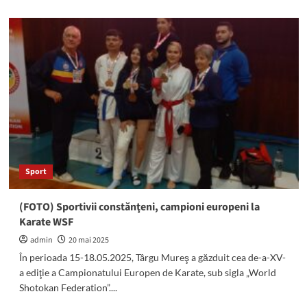
about
A
II-
a
ediție
a
evenimentului
Șah
la
malul
mării
a
avut
Sport
loc
la
Venus:
(FOTO) Sportivii constănţeni, campioni europeni la
Au
Karate WSF
participat
60
admin
20 mai 2025
de
În perioada 15-18.05.2025, Târgu Mureş a găzduit cea de-a-XV-
elevi
a ediţie a Campionatului Europen de Karate, sub sigla „World
de
Shotokan Federation”....
la
opt