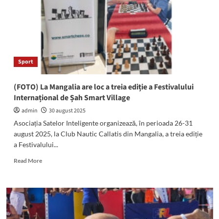
Jupiter:
Sute
de
înotători
de
toate
Sport
vârstele
își
vor
(FOTO) La Mangalia are loc a treia ediție a Festivalului
testa
Internațional de Șah Smart Village
abilitățile
sportive
admin
30 august 2025
Asociația Satelor Inteligente organizează, în perioada 26-31
august 2025, la Club Nautic Callatis din Mangalia, a treia ediție
a Festivalului...
Read
Read More
more
about
(FOTO)
La
Mangalia
are