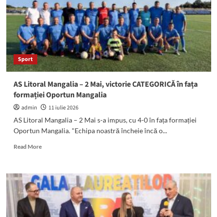
în
Qi-
Kung
și
Taiji-
Quan,
Sport
la
Universitatea
„Ovidius”
AS Litoral Mangalia – 2 Mai, victorie CATEGORICĂ în fața
din
formației Oportun Mangalia
Constanța
admin
11 iulie 2026
AS Litoral Mangalia – 2 Mai s-a impus, cu 4-0 în fața formației
Oportun Mangalia. "Echipa noastră încheie încă o...
Read
Read More
more
about
AS
Litoral
Mangalia
–
2