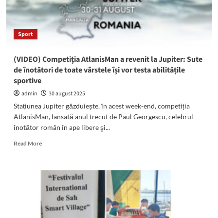
Sport
(VIDEO) Competiția AtlanisMan a revenit la Jupiter: Sute
de înotători de toate vârstele își vor testa abilitățile
sportive
admin
30 august 2025
Stațiunea Jupiter găzduiește, în acest week-end, competiția
AtlanisMan, lansată anul trecut de Paul Georgescu, celebrul
înotător român în ape libere şi...
Read
Read More
more
about
(VIDEO)
Competiția
AtlanisMan
a
revenit
la