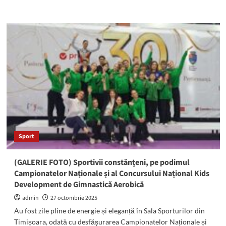
more
about
Iată
cine
sunt
sportivii
CS
Marea
Neagră
la
Cupa
României
la
Kung
Sport
Fu
2025:
Evenimentul
(GALERIE FOTO) Sportivii constănțeni, pe podimul
a
Campionatelor Naționale și al Concursului Național Kids
avut
Development de Gimnastică Aerobică
loc
Mangalia
admin
27 octombrie 2025
Au fost zile pline de energie și eleganță în Sala Sporturilor din
Timișoara, odată cu desfășurarea Campionatelor Naționale și