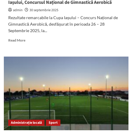
Iașului, Concursul Național de Gimnastică Aerobică
Shotokan
cu
admin
30 septembrie 2025
brațele
Rezultate remarcabile la Cupa Iașului – Concurs Național de
pline
Gimnastică Aerobică, desfășurat în perioada 26 – 28
de
Septembrie 2025, la...
medalii
Read
Read More
more
about
Rezultate
REMARCABILE
ale
sportivilor
CS
Farul
la
Cupa
Iașului,
Concursul
Național
de
Administrație locală
Sport
Gimnastică
Aerobică