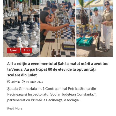
ediție
a
Campionatului
de
Lupte
pe
Plajă
începe
la
Costinești
Sport
Stiri
A II-a ediție a evenimentului Șah la malul mării a avut loc
la Venus: Au participat 60 de elevi de la opt unități
școlare din județ
admin
10 iunie 2025
Școala Gimnaziala nr. 1 Contraamiral Petrica Stoica din
Pecineaga și Inspectoratul Școlar Județean Constanța, în
parteneriat cu Primăria Pecineaga, Asociaţia...
Read
Read More
more