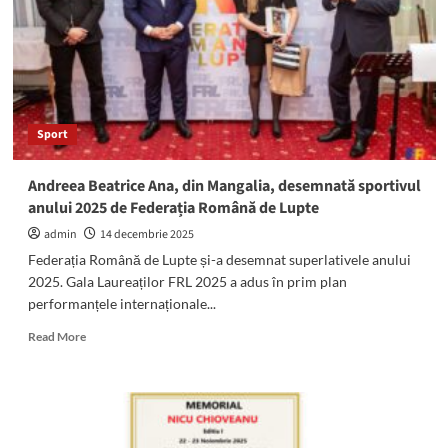
Mai,
victorie
CATEGORICĂ
în
fața
formației
Oportun
Sport
Mangalia
Andreea Beatrice Ana, din Mangalia, desemnată sportivul
anului 2025 de Federația Română de Lupte
admin
14 decembrie 2025
Federația Română de Lupte și-a desemnat superlativele anului
2025. Gala Laureaților FRL 2025 a adus în prim plan
performanțele internaționale...
Read
Read More
more
about
Andreea
Beatrice
Ana,
din