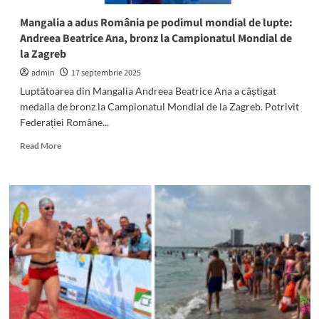
Zicu,
invitați
Mangalia a adus România pe podimul mondial de lupte:
de
Andreea Beatrice Ana, bronz la Campionatul Mondial de
onoare
la Zagreb
admin
17 septembrie 2025
Luptătoarea din Mangalia Andreea Beatrice Ana a câștigat
medalia de bronz la Campionatul Mondial de la Zagreb. Potrivit
Federației Române...
Read
Read More
more
about
Mangalia
a
adus
România
pe
podimul
mondial
de
lupte:
Andreea