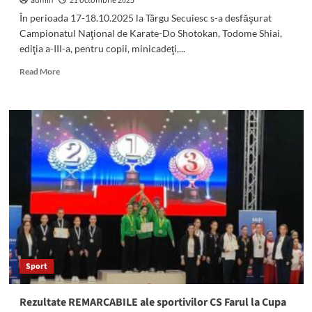
admin
21 octombrie 2025
În perioada 17-18.10.2025 la Târgu Secuiesc s-a desfăşurat
Campionatul Naţional de Karate-Do Shotokan, Todome Shiai,
ediţia a-III-a, pentru copii, minicadeţi,...
Read
Read More
more
about
Sportivii
de
la
C.S.
TOMIS
KARATE
s-
au
întors
de
la
Campionatul
Sport
Naţional
de
Karate-
Rezultate REMARCABILE ale sportivilor CS Farul la Cupa
Do