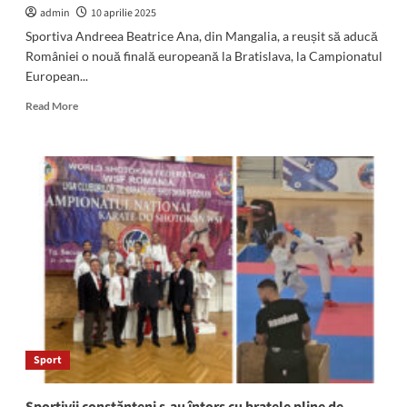
admin
10 aprilie 2025
Sportiva Andreea Beatrice Ana, din Mangalia, a reușit să aducă
României o nouă finală europeană la Bratislava, la Campionatul
European...
Read
Read More
more
about
Luptătoarea
Andreea
Beatrice
Ana
din
Mangalia
se
bate,
mâine,
pentru
medalia
de
Sport
AUR
la
Campionatul