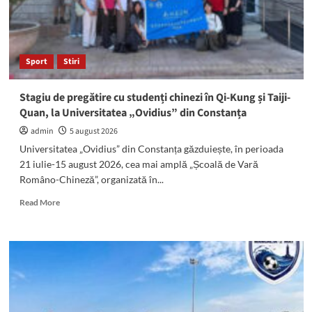
Sport
Stiri
Stagiu de pregătire cu studenți chinezi în Qi-Kung și Taiji-
Quan, la Universitatea „Ovidius” din Constanța
admin
5 august 2026
Universitatea „Ovidius” din Constanța găzduiește, în perioada
21 iulie-15 august 2026, cea mai amplă „Școală de Vară
Româno-Chineză”, organizată în...
Read
Read More
more
about
Stagiu
de
pregătire
cu
studenți
chinezi