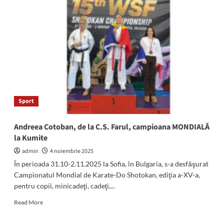
prima
ediție
a
Galei
de
Box
Memorialul
Nicu
Chioveanu
Sport
Andreea Cotoban, de la C.S. Farul, campioana MONDIALĂ
la Kumite
admin
4 noiembrie 2025
În perioada 31.10-2.11.2025 la Sofia, în Bulgaria, s-a desfăşurat
Campionatul Mondial de Karate-Do Shotokan, ediţia a-XV-a,
pentru copii, minicadeţi, cadeţi,...
Read
Read More
more
about