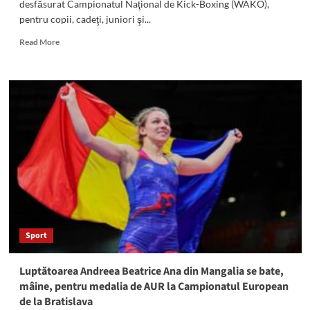
desfăsurat Campionatul Naţional de Kick-Boxing (WAKO),
pentru copii, cadeţi, juniori şi...
Read
Read More
more
about
Sportivii
C.S.
„Marea
Neagră”
Constanţa,
pe
podimul
Campionatului
Naţional
de
Kick-
Boxing
Sport
(WAKO)
din
Pitești
Luptătoarea Andreea Beatrice Ana din Mangalia se bate,
mâine, pentru medalia de AUR la Campionatul European
de la Bratislava