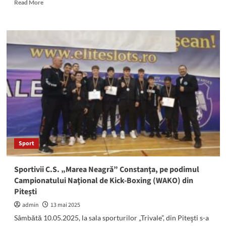
Read
Read More
unități
more
școlare
about
din
(FOTO)
județ
Sportivii
constănţeni,
campioni
europeni
la
Karate
WSF
Sport
Sportivii C.S. „Marea Neagră” Constanţa, pe podimul
Campionatului Naţional de Kick-Boxing (WAKO) din
Pitești
admin
13 mai 2025
Sâmbătă 10.05.2025, la sala sporturilor „Trivale”, din Piteşti s-a