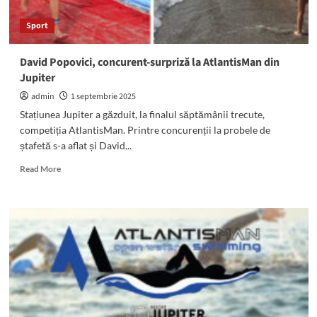
Beatrice
Ana,
Sport
bronz
la
Campionatul
David Popovici, concurent-surpriză la AtlantisMan din
Mondial
Jupiter
de
la
admin
1 septembrie 2025
Zagreb
Stațiunea Jupiter a găzduit, la finalul săptămânii trecute,
competiția AtlantisMan. Printre concurenții la probele de
ștafetă s-a aflat și David...
Read
Read More
more
about
David
Popovici,
concurent-
surpriză
la
AtlantisMan
din
Jupiter