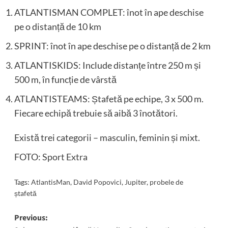
ATLANTISMAN COMPLET: înot în ape deschise
pe o distanță de 10 km
SPRINT: înot în ape deschise pe o distanță de 2 km
ATLANTISKIDS: Include distanțe între 250 m și
500 m, în funcție de vârstă
ATLANTISTEAMS: Ștafetă pe echipe, 3 x 500 m.
Fiecare echipă trebuie să aibă 3 înotători.
Există trei categorii – masculin, feminin și mixt.
FOTO:
Sport Extra
Tags:
AtlantisMan
,
David Popovici
,
Jupiter
,
probele de
ștafetă
Post
Previous: