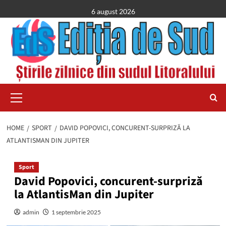
Skip
6 august 2026
to
content
Primary
Menu
HOME
SPORT
DAVID POPOVICI, CONCURENT-SURPRIZĂ LA
ATLANTISMAN DIN JUPITER
Sport
David Popovici, concurent-surpriză
la AtlantisMan din Jupiter
admin
1 septembrie 2025