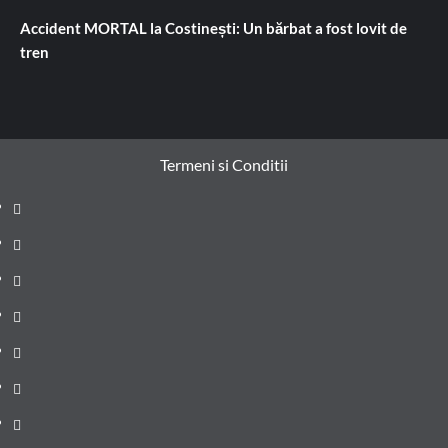
Accident MORTAL la Costinești: Un bărbat a fost lovit de
tren
Termeni si Conditii
Prima
pagină
Știri
de
Administrație
ultima
locală
Actualitate
oră
Justiție
Cultura
Sănătate