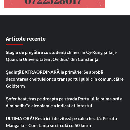
Articole recente
Stagiu de pregătire cu studenți chinezi în Qi-Kung și Taiji-
Quan, la Universitatea „Ovidius” din Constanța
Ședință EXTRAORDINARĂ la primărie: Se aprobă
decontarea cheltuielor cu transportul public în comun, către
Goldterm
Șofer beat, tras pe dreapta pe strada Portului, la prima oră a
dimineții: Ce alcoolemie a indicat etilotestul
ULTIMA ORĂ! Restricții de viteză pe calea ferată: Pe ruta
Mangalia – Constanța se circulă cu 50 km/h