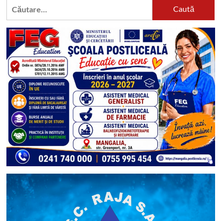
Caută
după: