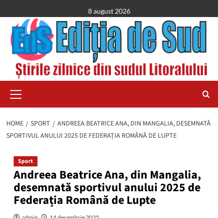
Skip
8 august 2026
to
content
Primary
Menu
HOME
SPORT
ANDREEA BEATRICE ANA, DIN MANGALIA, DESEMNATĂ
SPORTIVUL ANULUI 2025 DE FEDERAȚIA ROMÂNĂ DE LUPTE
Sport
Andreea Beatrice Ana, din Mangalia,
desemnată sportivul anului 2025 de
Federația Română de Lupte
admin
14 decembrie 2025