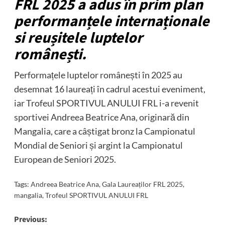
FRL 2025 a adus în prim plan
performanțele internaționale
si reușitele luptelor
românești.
Performațele luptelor românești în 2025 au
desemnat 16 laureați în cadrul acestui eveniment,
iar Trofeul SPORTIVUL ANULUI FRL i-a revenit
sportivei Andreea Beatrice Ana, originară din
Mangalia, care a câștigat bronz la Campionatul
Mondial de Seniori și argint la Campionatul
European de Seniori 2025.
Tags:
Andreea Beatrice Ana
,
Gala Laureaților FRL 2025
,
mangalia
,
Trofeul SPORTIVUL ANULUI FRL
Post
Previous: