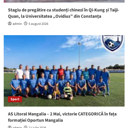
Stagiu de pregătire cu studenți chinezi în Qi-Kung și Taiji-
Quan, la Universitatea „Ovidius” din Constanța
admin
5 august 2026
Sport
AS Litoral Mangalia – 2 Mai, victorie CATEGORICĂ în fața
formației Oportun Mangalia
admin
11 iulie 2026