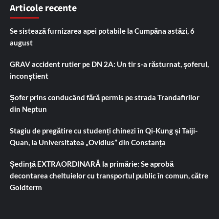
Articole recente
Se sistează furnizarea apei potabile la Cumpăna astăzi, 6
august
GRAV accident rutier pe DN 2A: Un tir s-a răsturnat, șoferul,
inconștient
Șofer prins conducând fără permis pe strada Trandafirilor
din Neptun
Stagiu de pregătire cu studenți chinezi în Qi-Kung și Taiji-
Quan, la Universitatea „Ovidius” din Constanța
Ședință EXTRAORDINARĂ la primărie: Se aprobă
decontarea cheltuielor cu transportul public în comun, către
Goldterm