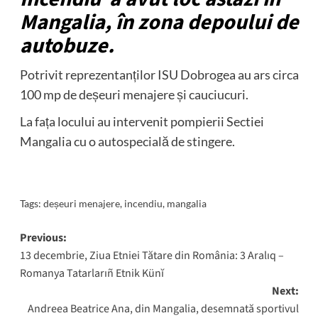
Mangalia, în zona depoului de
autobuze.
Potrivit reprezentanților ISU Dobrogea au ars circa
100 mp de deșeuri menajere și cauciucuri.
La fața locului au intervenit pompierii Sectiei
Mangalia cu o autospecială de stingere.
Tags:
deșeuri menajere
,
incendiu
,
mangalia
Post
Previous:
13 decembrie, Ziua Etniei Tătare din România: 3 Aralıq –
navigation
Romanya Tatarlarıñ Etnik Künĭ
Next:
Andreea Beatrice Ana, din Mangalia, desemnată sportivul