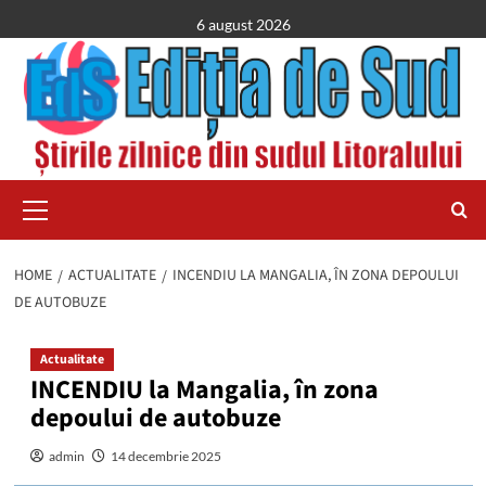
Skip
6 august 2026
to
content
Primary
Menu
HOME
ACTUALITATE
INCENDIU LA MANGALIA, ÎN ZONA DEPOULUI
DE AUTOBUZE
Actualitate
INCENDIU la Mangalia, în zona
depoului de autobuze
admin
14 decembrie 2025