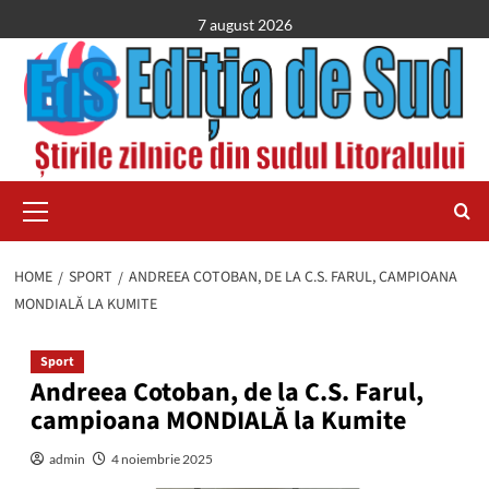
Skip
7 august 2026
to
content
Primary
Menu
HOME
SPORT
ANDREEA COTOBAN, DE LA C.S. FARUL, CAMPIOANA
MONDIALĂ LA KUMITE
Sport
Andreea Cotoban, de la C.S. Farul,
campioana MONDIALĂ la Kumite
admin
4 noiembrie 2025