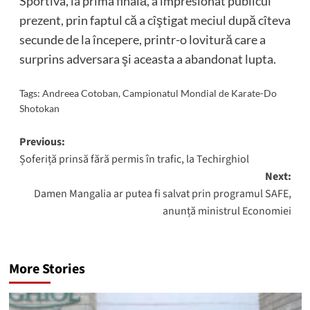
Sportiva, la prima finală, a impresionat publicul
prezent, prin faptul că a cîştigat meciul după cîteva
secunde de la începere, printr-o lovitură care a
surprins adversara şi aceasta a abandonat lupta.
Tags:
Andreea Cotoban
,
Campionatul Mondial de Karate-Do
Shotokan
Post
Previous:
Șoferiță prinsă fără permis în trafic, la Techirghiol
navigation
Next:
Damen Mangalia ar putea fi salvat prin programul SAFE,
anunță ministrul Economiei
More Stories