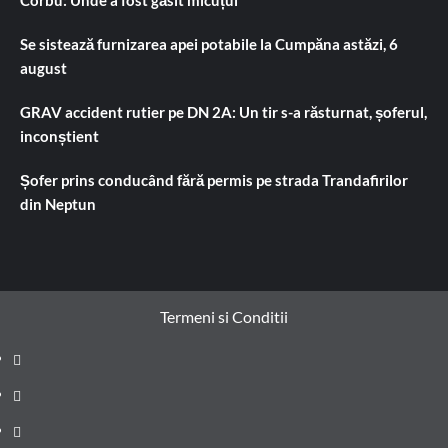
Se sistează furnizarea apei potabile la Cumpăna astăzi, 6
august
GRAV accident rutier pe DN 2A: Un tir s-a răsturnat, șoferul,
inconștient
Șofer prins conducând fără permis pe strada Trandafirilor
din Neptun
Termeni si Conditii
Prima
pagină
Știri
de
Administrație