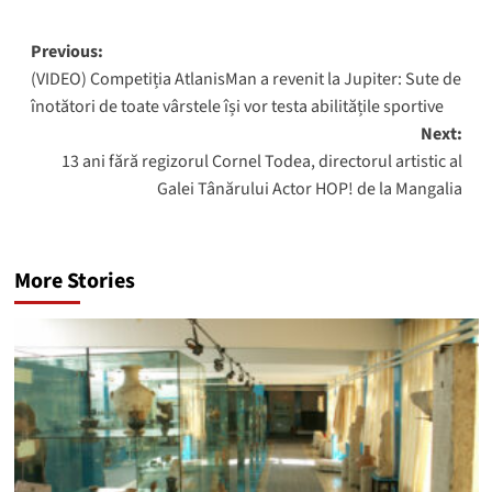
Post
Previous:
(VIDEO) Competiția AtlanisMan a revenit la Jupiter: Sute de
navigation
înotători de toate vârstele își vor testa abilitățile sportive
Next:
13 ani fără regizorul Cornel Todea, directorul artistic al
Galei Tânărului Actor HOP! de la Mangalia
More Stories