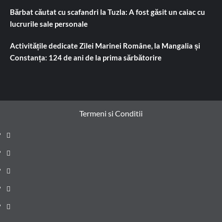
Bărbat căutat cu scafandri la Tuzla: A fost găsit un caiac cu
lucrurile sale personale
Activitățile dedicate Zilei Marinei Române, la Mangalia și
Constanța: 124 de ani de la prima sărbătorire
Termeni si Conditii
Prima
pagină
Știri
de
Administrație
ultima
locală
Actualitate
oră
Justiție