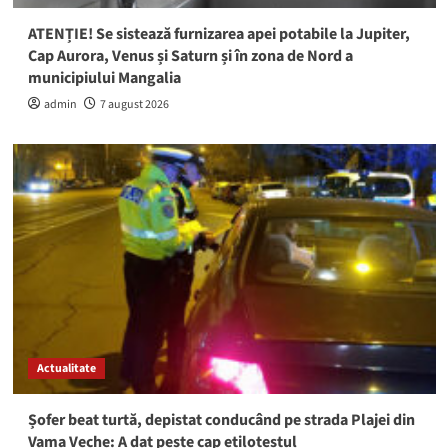
ATENȚIE! Se sistează furnizarea apei potabile la Jupiter,
Cap Aurora, Venus și Saturn și în zona de Nord a
municipiului Mangalia
admin
7 august 2026
Actualitate
Șofer beat turtă, depistat conducând pe strada Plajei din
Vama Veche: A dat peste cap etilotestul