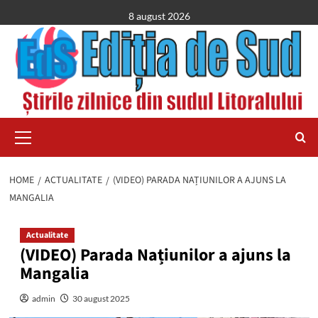
Skip
8 august 2026
to
content
Primary
Menu
HOME
ACTUALITATE
(VIDEO) PARADA NAȚIUNILOR A AJUNS LA
MANGALIA
Actualitate
(VIDEO) Parada Națiunilor a ajuns la
Mangalia
admin
30 august 2025