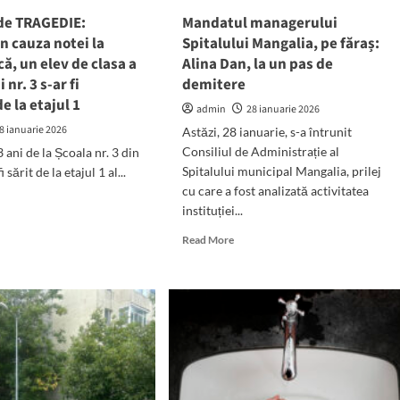
aruncat
 de TRAGEDIE:
Mandatul managerului
de
la
n cauza notei la
Spitalului Mangalia, pe făraș:
etaj
, un elev de clasa a
Alina Dan, la un pas de
i nr. 3 s-ar fi
demitere
 la etajul 1
admin
28 ianuarie 2026
8 ianuarie 2026
Astăzi, 28 ianuarie, s-a întrunit
Consiliul de Administrație al
 ani de la Școala nr. 3 din
Spitalului municipal Mangalia, prilej
 sărit de la etajul 1 al...
cu care a fost analizată activitatea
d
instituției...
e
ut
Read
Read More
more
about
Mandatul
managerului
GEDIE:
Spitalului
ărat
Mangalia,
pe
za
făraș:
ei
Alina