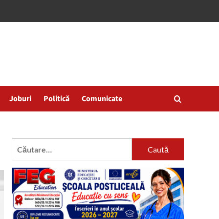
Joburi
Politică
Comunicate
Caută
după: