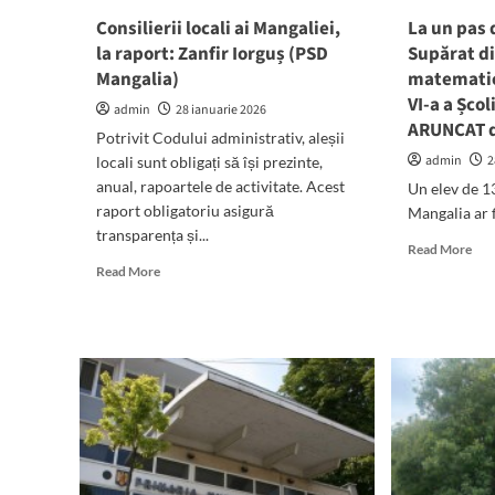
pentru
Consilierii locali ai Mangaliei,
La un pas
2026.
la raport: Zanfir Iorguș (PSD
Supărat di
Ana
Mangalia)
matematică
Maria
Nedelcu,
VI-a a Școli
admin
28 ianuarie 2026
noul
ARUNCAT de
Potrivit Codului administrativ, aleșii
consilier
local
admin
2
locali sunt obligați să își prezinte,
al
anual, rapoartele de activitate. Acest
Un elev de 13
Mangaliei
raport obligatoriu asigură
Mangalia ar fi
transparența și...
Rea
Read More
mor
Read
Read More
abo
more
La
about
un
Consilierii
pas
locali
de
ai
TRA
Mangaliei,
Sup
la
din
raport:
cau
Zanfir
not
Iorguș