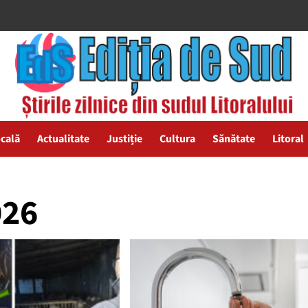
ocală
Actualitate
Justiție
Cultura
Sănătate
Litoral
026