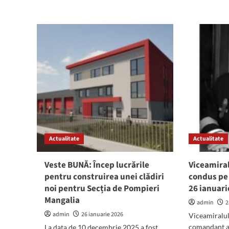
Pola
about
M
IMPORTANT!
Hol
Se
Ben
constituie
pen
CEIM
deș
SIDU
vol
Mangalia:
a
Reprezentanții
fost
mediului
amp
de
în
afaceri
cart
și
Tom
cei
Nor
ai
Actualitate
societății
Actualitate
civile
sunt
Veste BUNĂ: Încep lucrările
Viceamiral
invitați
pentru construirea unei clădiri
condus pe
să
noi pentru Secția de Pompieri
26 ianuari
se
înscrie
Mangalia
admin
2
admin
26 ianuarie 2026
Viceamiralul
comandant al
La data de 10 decembrie 2025 a fost