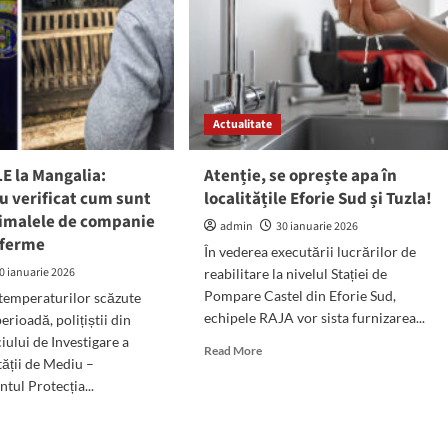
Actualitate
 la Mangalia:
Atenție, se oprește apa în
 au verificat cum sunt
localitățile Eforie Sud și Tuzla!
nimalele de companie
admin
30 ianuarie 2026
n ferme
În vederea executării lucrărilor de
0 ianuarie 2026
reabilitare la nivelul Stației de
Pompare Castel din Eforie Sud,
 temperaturilor scăzute
echipele RAJA vor sista furnizarea...
erioadă, polițiștii din
iului de Investigare a
Read
Read More
tății de Mediu –
more
ul Protecția...
about
Atenție,
d
se
e
oprește