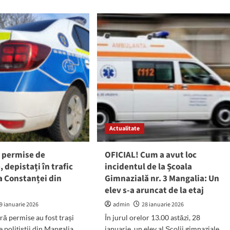
ut
apa
NTROALE
în
localitățile
galia:
Eforie
țiștii
Sud
și
ficat
Tuzla!
m
t
tate
malele
panie
Actualitate
ă permise de
OFICIAL! Cum a avut loc
me
 depistați în trafic
incidentul de la Școala
a Constanței din
Gimnazială nr. 3 Mangalia: Un
elev s-a aruncat de la etaj
9 ianuarie 2026
admin
28 ianuarie 2026
ră permise au fost trași
În jurul orelor 13.00 astăzi, 28
 polițiștii din Mangalia
ianuarie, un elev al Școlii gimnaziale