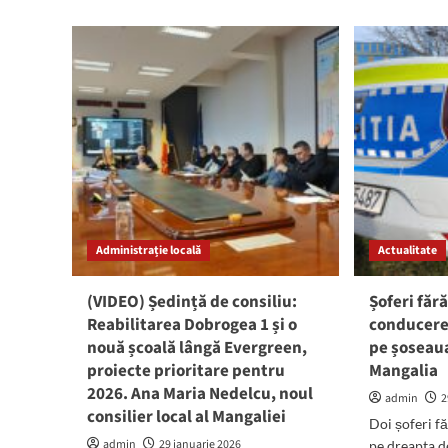
Supărat
abo
pe
CO
justiția
la
constănțeană,
Man
Cristian
Poli
Radu
au
vrea
veri
să
cu
fie
sun
judecat
tra
în
ani
alt
de
județ
com
Administrație locală
Actualitate
și
cele
din
(VIDEO) Ședință de consiliu:
Șoferi făr
fer
Reabilitarea Dobrogea 1 și o
conducere,
nouă școală lângă Evergreen,
pe șoseau
proiecte prioritare pentru
Mangalia
2026. Ana Maria Nedelcu, noul
admin
2
consilier local al Mangaliei
Doi șoferi fă
admin
29 ianuarie 2026
pe dreapta de