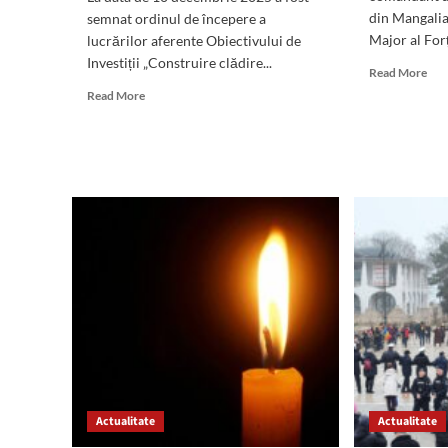
din Mangalia 
semnat ordinul de începere a
Major al Forț
lucrărilor aferente Obiectivului de
Investiții „Construire clădire...
Rea
Read More
mor
Read
Read More
abo
more
Vic
about
Dor
Veste
Dăn
BUNĂ:
va
Încep
fi
lucrările
con
pentru
pe
construirea
ult
unei
dr
clădiri
luni
noi
26
pentru
ianu
Secția
202
de
Pompieri
Mangalia
Actualitate
Actualitate