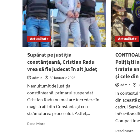
Actualitate
Actualitate
Supărat pe justiția
CONTROALE
constănțeană, Cristian Radu
Polițiștii
vrea să fie judecat în alt județ
tratate a
și cele di
admin
30 ianuarie 2026
admin
3
Nemulțumit de justiția
constănțeană, primarul suspendat
În contextul
Cristian Radu nu mai are încredere în
din această p
magistrații din Constanța și cere
cadrul Servic
strămutarea procesului. Astfel,...
Infracționali
Compartiment
Read
Read More
more
Rea
Read More
about
mor