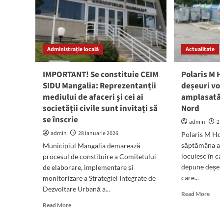
la
(PSD
mat
Mangalia)
un
elev
de
clas
Administrație locală
Actualitate
a
VI-
IMPORTANT! Se constituie CEIM
Polaris M 
a
SIDU Mangalia: Reprezentanții
deșeuri vo
a
Școl
mediului de afaceri și cei ai
amplasată 
nr.
societății civile sunt invitați să
Nord
3
se înscrie
admin
2
s-
ar
admin
28 ianuarie 2026
Polaris M Ho
fi
săptămâna ac
Municipiul Mangalia demarează
AR
locuiesc în 
procesul de constituire a Comitetului
de
depune deșe
de elaborare, implementare și
la
care...
monitorizare a Strategiei Integrate de
etaj
1
Dezvoltare Urbană a...
Rea
Read More
mor
Read
Read More
abo
more