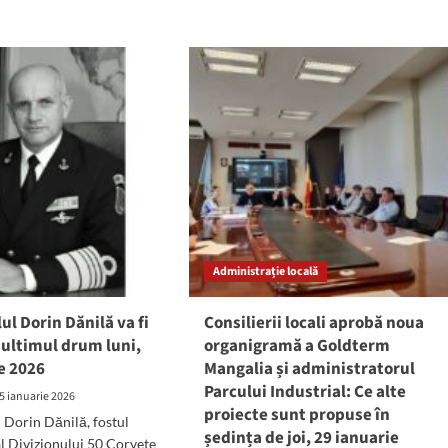
ris
RAJA
SA
ding:
anunță
a
sistarea
tru
furnizării
euri
apei
uminoase
potabile
în
mai
lasată
multe
zone
ierul
ale
is
municipiului
d
Constanța
Administrație locală
ul Dorin Dănilă va fi
Consilierii locali aprobă noua
 ultimul drum luni,
organigramă a Goldterm
e 2026
Mangalia și administratorul
Parcului Industrial: Ce alte
5 ianuarie 2026
proiecte sunt propuse în
 Dorin Dănilă, fostul
ședința de joi, 29 ianuarie
 Divizionului 50 Corvete