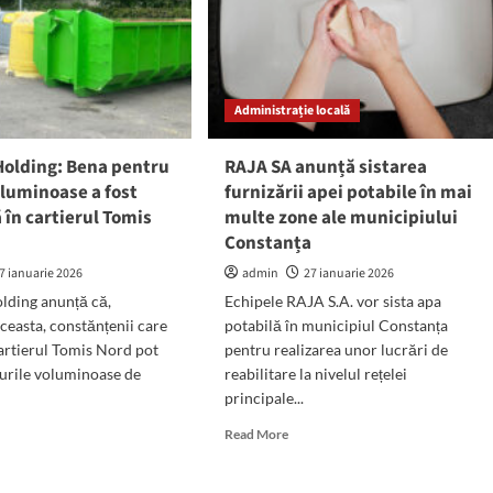
Dan,
ematică,
la
un
pas
de
a
Administrație locală
demitere
Holding: Bena pentru
RAJA SA anunță sistarea
luminoase a fost
furnizării apei potabile în mai
ii
în cartierul Tomis
multe zone ale municipiului
Constanța
7 ianuarie 2026
admin
27 ianuarie 2026
lding anunță că,
Echipele RAJA S.A. vor sista apa
easta, constănțenii care
potabilă în municipiul Constanța
UNCAT
cartierul Tomis Nord pot
pentru realizarea unor lucrări de
urile voluminoase de
reabilitare la nivelul rețelei
principale...
ul
d
Read
Read More
e
more
ut
about