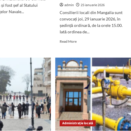
și fost șef al Statului
admin
25 ianuarie 2026
elor Navale...
Consilierii locali din Mangalia sunt
convocați joi, 29 ianuarie 2026, în
d
ședință ordinară, de la orele 15.00.
e
ut
Iată ordinea de...
eamiralul
Read
Read More
in
more
ilă
about
Consilierii
locali
dus
aprobă
noua
imul
organigramă
um
a
,
Goldterm
Mangalia
arie
și
6
administratorul
Parcului
Industrial:
Administrație locală
Ce
alte