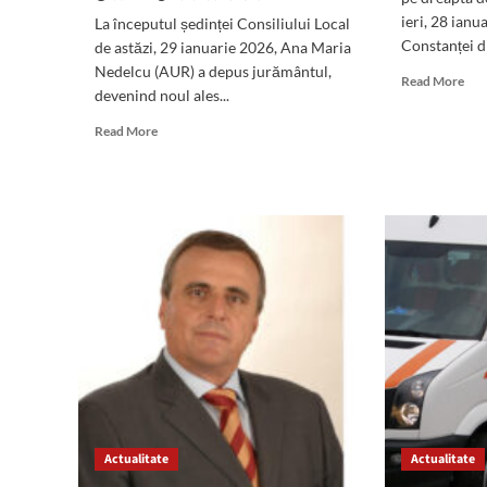
ieri, 28 ianu
La începutul ședinței Consiliului Local
Constanței di
de astăzi, 29 ianuarie 2026, Ana Maria
Nedelcu (AUR) a depus jurământul,
Rea
Read More
devenind noul ales...
mor
abo
Read
Read More
Șof
more
făr
about
per
(VIDEO)
de
Ședință
con
de
depi
consiliu:
în
Reabilitarea
traf
Dobrogea
pe
1
șos
și
Con
o
din
nouă
Man
școală
lângă
Evergreen,
Actualitate
proiecte
Actualitate
prioritare