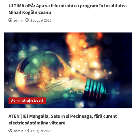
ULTIMA oRĂ: Apa va fi furnizată cu program în localitatea
Mihail Kogălniceanu
admin
3 august 2026
Administrație locală
ATENȚIE! Mangalia, Saturn și Pecineaga, fără curent
electric săptămâna viitoare
admin
1 august 2026