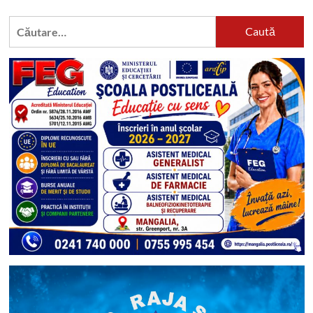
Caută
după: