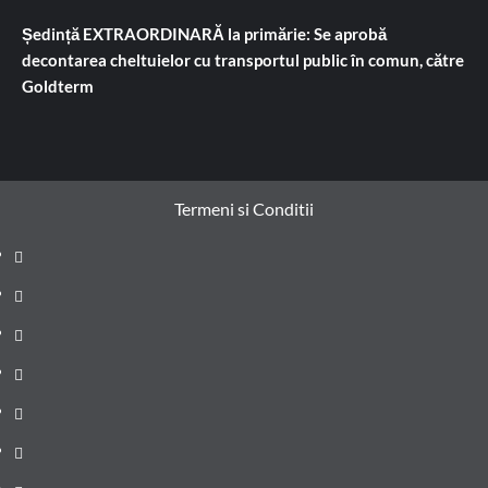
Ședință EXTRAORDINARĂ la primărie: Se aprobă
decontarea cheltuielor cu transportul public în comun, către
Goldterm
Termeni si Conditii
Prima
pagină
Știri
de
Administrație
ultima
locală
Actualitate
oră
Justiție
Cultura
Sănătate