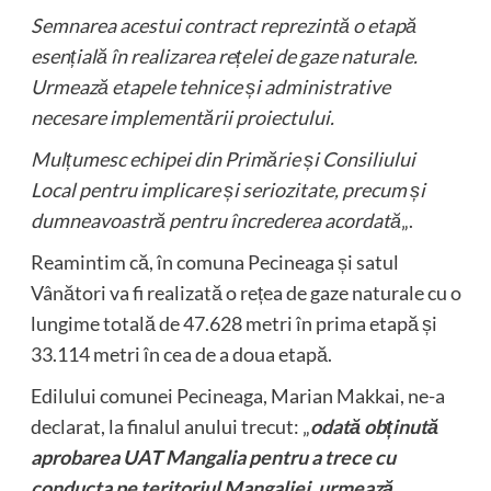
Semnarea acestui contract reprezintă o etapă
esențială în realizarea rețelei de gaze naturale.
Urmează etapele tehnice și administrative
necesare implementării proiectului.
Mulțumesc echipei din Primărie și Consiliului
Local pentru implicare și seriozitate, precum și
dumneavoastră pentru încrederea acordată
„.
Reamintim că, în comuna Pecineaga și satul
Vânători va fi realizată o rețea de gaze naturale cu o
lungime totală de 47.628 metri în prima etapă și
33.114 metri în cea de a doua etapă.
Edilului comunei Pecineaga, Marian Makkai, ne-a
declarat, la finalul anului trecut: „
odată obținută
aprobarea UAT Mangalia pentru a trece cu
conducta pe teritoriul Mangaliei, urmează