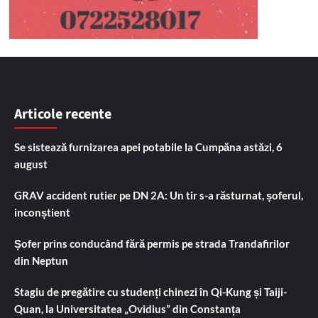
Articole recente
Se sistează furnizarea apei potabile la Cumpăna astăzi, 6
august
GRAV accident rutier pe DN 2A: Un tir s-a răsturnat, șoferul,
inconștient
Șofer prins conducând fără permis pe strada Trandafirilor
din Neptun
Stagiu de pregătire cu studenți chinezi în Qi-Kung și Taiji-
Quan, la Universitatea „Ovidius” din Constanța