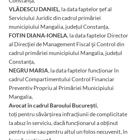
Constanța,
VLĂDESCU DANIEL
, la data faptelor șef al
Serviciului Juridic din cadrul primăriei
municipiului Mangalia, județul Constanța,
FOTIN DIANA-IONELA
, la data faptelor Director
al Direcţiei de Management Fiscal şi Control din
cadrul primăriei municipiului Mangalia, județul
Constanța,
NEGRU MARIA
, la data faptelor funcționar în
cadrul Compartimentului Control Financiar
Preventiv Propriu al Primăriei Municipiului
Mangalia,
Avocat în cadrul Baroului București
,
toți pentru săvârșirea infracțiunii de complicitate
la abuz în serviciu, dacă funcționarul a obținut
pentru sine sau pentru altul un folos necuvenit, în