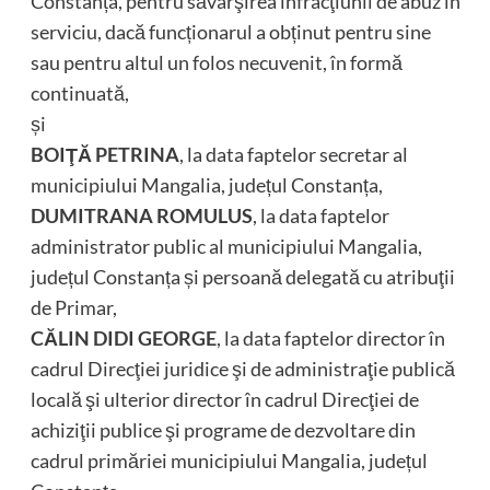
Constanța, pentru săvârşirea infracţiunii de abuz în
serviciu, dacă funcționarul a obținut pentru sine
sau pentru altul un folos necuvenit, în formă
continuată,
și
BOIŢĂ PETRINA
, la data faptelor secretar al
municipiului Mangalia, județul Constanța,
DUMITRANA ROMULUS
, la data faptelor
administrator public al municipiului Mangalia,
județul Constanța și persoană delegată cu atribuţii
de Primar,
CĂLIN DIDI GEORGE
, la data faptelor director în
cadrul Direcţiei juridice şi de administraţie publică
locală şi ulterior director în cadrul Direcţiei de
achiziţii publice şi programe de dezvoltare din
cadrul primăriei municipiului Mangalia, județul