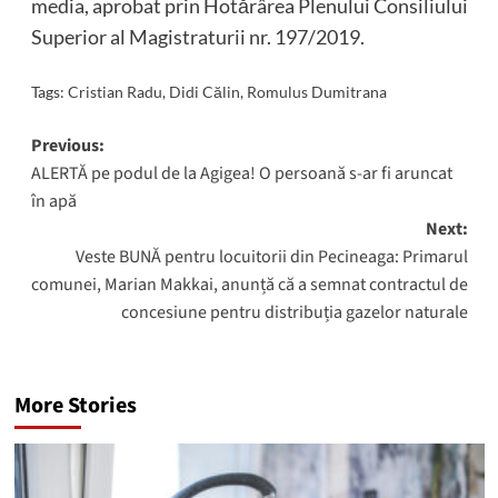
media, aprobat prin Hotărârea Plenului Consiliului
Superior al Magistraturii nr. 197/2019.
Tags:
Cristian Radu
,
Didi Călin
,
Romulus Dumitrana
Post
Previous:
ALERTĂ pe podul de la Agigea! O persoană s-ar fi aruncat
navigation
în apă
Next:
Veste BUNĂ pentru locuitorii din Pecineaga: Primarul
comunei, Marian Makkai, anunță că a semnat contractul de
concesiune pentru distribuția gazelor naturale
More Stories