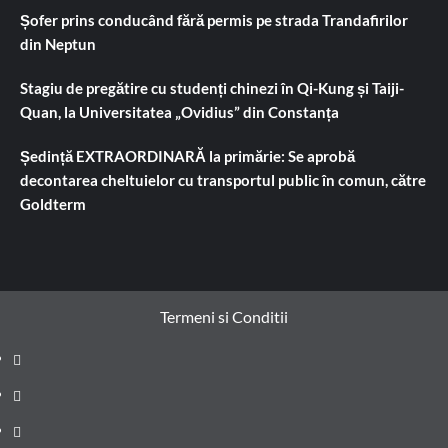
Șofer prins conducând fără permis pe strada Trandafirilor
din Neptun
Stagiu de pregătire cu studenți chinezi în Qi-Kung și Taiji-
Quan, la Universitatea „Ovidius” din Constanța
Ședință EXTRAORDINARĂ la primărie: Se aprobă
decontarea cheltuielor cu transportul public în comun, către
Goldterm
Termeni si Conditii
Prima
pagină
Știri
de
Administrație