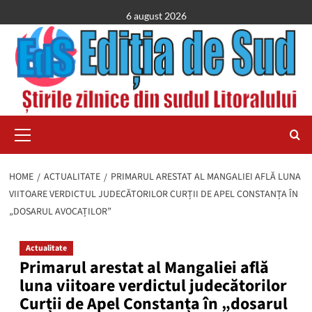
Skip
6 august 2026
to
content
Primary
Menu
HOME
ACTUALITATE
PRIMARUL ARESTAT AL MANGALIEI AFLĂ LUNA
VIITOARE VERDICTUL JUDECĂTORILOR CURȚII DE APEL CONSTANȚA ÎN
„DOSARUL AVOCAȚILOR”
Actualitate
Primarul arestat al Mangaliei află
luna viitoare verdictul judecătorilor
Curții de Apel Constanța în „dosarul