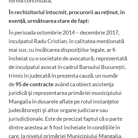
formă continuată,
În rechizitoriul întocmit, procurorii au reținut, în
esență, următoarea stare de fapt:
În perioada octombrie 2014 – decembrie 2017,
inculpatul Radu Cristian, în calitatea menționată
mai sus, cu încălcarea dispozițiilor legale, ar fi
încheiat cu o societate de avocatură, reprezentată
de inculpatul avocat în cadrul Baroului București,
trimis în judecată în prezenta cauză, un număr
de
95 de contracte
având ca obiect asistenţa
juridică şi reprezentarea primăriei municipiului
Mangalia în dosarele aflate pe rolul instanţelor
judecătoreşti şi altor organe judiciare sau
jurisdicționale. Este de precizat faptul că o parte
dintre acestea ar fi fost încheiate în condițiile în
care, la nivelul primăriei Municipiului Mangalia,