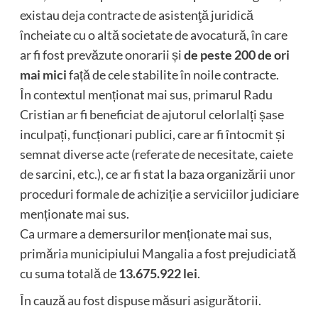
existau deja contracte de asistenţă juridică
încheiate cu o altă societate de avocatură, în care
ar fi fost prevăzute onorarii și
de peste 200 de ori
mai mici
față de cele stabilite în noile contracte.
În contextul menționat mai sus, primarul Radu
Cristian ar fi beneficiat de ajutorul celorlalți șase
inculpați, funcționari publici, care ar fi întocmit și
semnat diverse acte (referate de necesitate, caiete
de sarcini, etc.), ce ar fi stat la baza organizării unor
proceduri formale de achiziție a serviciilor judiciare
menționate mai sus.
Ca urmare a demersurilor menționate mai sus,
primăria municipiului Mangalia a fost prejudiciată
cu suma totală de
13.675.922 lei
.
În cauză au fost dispuse măsuri asigurătorii.