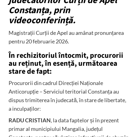
judecătorilor Curții de Apel
Constanța, prin
videoconferință.
Magistrații Curții de Apel au amânat pronunțarea
pentru 20 februarie 2026.
În rechizitoriul întocmit, procurorii
au reținut, în esență, următoarea
stare de fapt:
Procurorii din cadrul Direcției Naționale
Anticorupție – Serviciul teritorial Constanța au
dispus trimiterea în judecată, în stare de libertate,
a inculpaților:
RADU CRISTIAN
, la data faptelor și în prezent
primar al municipiului Mangalia, județul