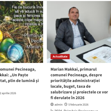
Mesajul
primarului
ineaga,
comunei
Pecineaga,
ință:
Marian
Makkai,
cu
a
ocazia
ii
Zilei
unei
de
1
Iunie,
Actualitate
Ziua
Internațională
a
comunei Pecineaga,
Marian Makkai, primarul
Copilului
kkai: „Un Paște
comunei Pecineaga, despre
at, plin de lumină și
prioritățile administrației
locale, buget, taxa de
salubrizare și proiectele ce vor
2 aprilie 2026
fi derulate în 2026
admin
5 februarie 2026
În 2026, Primăria Pecineaga va