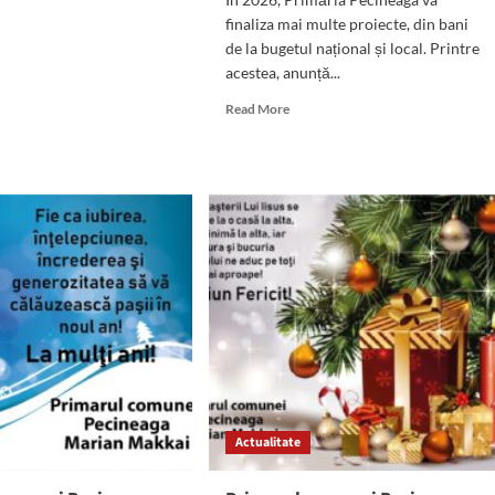
finaliza mai multe proiecte, din bani
de la bugetul național și local. Printre
acestea, anunță...
Read
Read More
more
about
Marian
Makkai,
primarul
comunei
Pecineaga,
despre
prioritățile
administrației
locale,
buget,
taxa
de
salubrizare
Actualitate
și
proiectele
ce