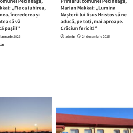
comunei Pecineaga,
Primarul comunei Pecineaga,
vor
kai: „Fie ca iubirea,
Marian Makkai: „Lumina
fi
nea, încrederea și
Nașterii lui Iisus Hristos să ne
derulate
în
tea să vă
aducă, pe toți, mai aproape.
2026
ă pașii!”
Crăciun fericit!”
 ianuarie 2026
admin
24 decembrie 2025
kai
d
e
ut
marul
unei
ineaga,
ian
kai:
rea,
lepciunea,
rederea
erozitatea