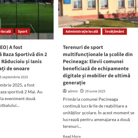
ăuzească
i!”
 locală
Sport
Administrație locală
Învățământ
EO) A fost
Terenuri de sport
 Baza Sportivă din 2
multifuncționale la școlile din
n Răducioiu și Ianis
Pecineaga: Elevii comunei
tați de onoare
beneficiază de echipamente
digitale și mobilier de ultimă
5 septembrie 2025
generație
embrie 2025, a fost
admin
29 iunie 2025
aza sportivă 2 Mai. Au
i la eveniment două
Primăria comunei Pecineaga
otbalului...
continuă lucrările de reabilitare a
unităților școlare. În acest moment se
d
lucrează pentru amenajarea a două
e
terenuri...
ut
TO/VIDEO)
Read
Read More