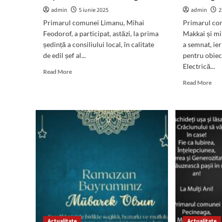
ca
admin
5 iunie 2025
admin
2
până
la
Primarul comunei Limanu, Mihai
Primarul co
sfârșitul
Feodorof, a participat, astăzi, la prima
Makkai și mi
anului
ședință a consiliului local, în calitate
a semnat, ier
viitor
de edil șef al...
pentru obiec
să
Electrică...
începem
Read
Read More
lucrarea”
more
Rea
Read More
about
mor
(FOTO/VIDEO)
abo
Primarul
Par
Mihai
foto
Feodorof,
din
la
ban
prima
eur
ședință
în
de
com
consiliu.
Pec
Edilul
Pri
le-
Mar
a
Mak
mulțumit
„V
Actualitate
surorii
Actualitate