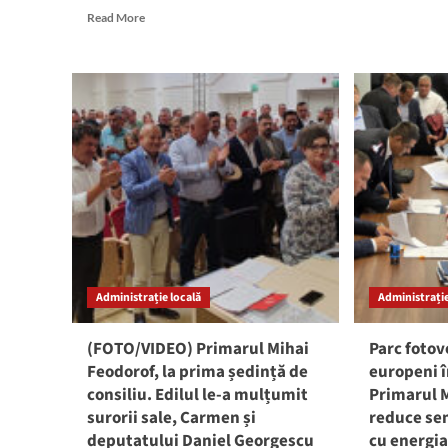
Read
Read More
fost
more
ina
about
Baz
Veste
Spo
bună
din
pentru
2
locuitorii
Mai
din
Flor
Pecineaga:
Răd
S-
și
a
Iani
făcut
Zicu
primul
invi
pas
de
pentru
ono
Administrație locală
Administrație
înființarea
rețelei
de
(FOTO/VIDEO) Primarul Mihai
Parc fotov
gaze
Feodorof, la prima ședință de
europeni 
naturale.
consiliu. Edilul le-a mulțumit
Primarul 
Marian
surorii sale, Carmen și
Makkai:
reduce sem
„Sperăm
deputatului Daniel Georgescu
cu energia