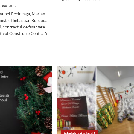
9 mai 2025
munei Pecineaga, Marian
nistrul Sebastian Burduja,
i, contractul de finanțare
tivul Construire Centrală
d
e
ut
c
voltaic
i
openi
una
ineaga.
marul
ian
kai:
om
Administrație locală