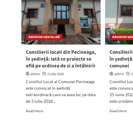
Administrație locală
Administrație
Consilierii locali din Pecineaga,
Consilieri
în ședință: Iată ce proiecte se
în ședință:
află pe ordinea de zi a întâlnirii
comunei
admin
2 iulie 2026
admin
2
Consiliul Local al Comunei Pecineaga
Consiliul Lo
este convocat în ședință
este convocat
extraordinară care va avea loc pe data
25 iunie 2026
de 3 iulie 2026...
este următoru
Read
Rea
Read More
Read More
more
mor
about
abo
Consilierii
Cons
locali
loca