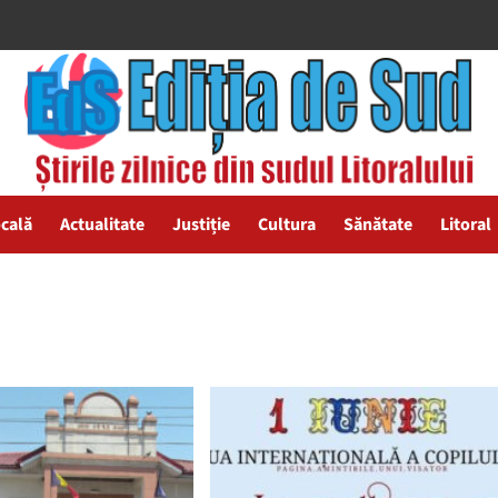
ocală
Actualitate
Justiție
Cultura
Sănătate
Litoral