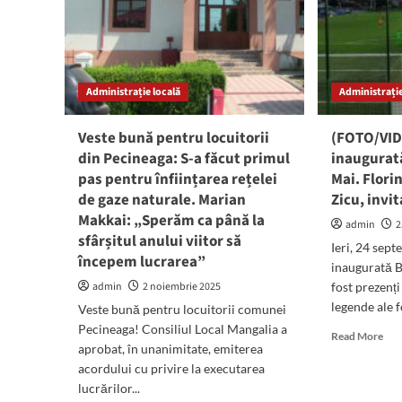
comunei,
să
Marian
vă
Makkai,
căl
anunță
pași
că
Administrație locală
Administrație
a
semnat
contractul
Veste bună pentru locuitorii
(FOTO/VID
de
din Pecineaga: S-a făcut primul
inaugurată
concesiune
pas pentru înființarea rețelei
Mai. Flori
pentru
de gaze naturale. Marian
distribuția
Zicu, invi
gazelor
Makkai: „Sperăm ca până la
admin
2
naturale
sfârșitul anului viitor să
Ieri, 24 sept
începem lucrarea”
inaugurată B
admin
2 noiembrie 2025
fost prezenț
legende ale f
Veste bună pentru locuitorii comunei
Pecineaga! Consiliul Local Mangalia a
Rea
Read More
aprobat, în unanimitate, emiterea
mor
acordului cu privire la executarea
abo
(FO
lucrărilor...
A