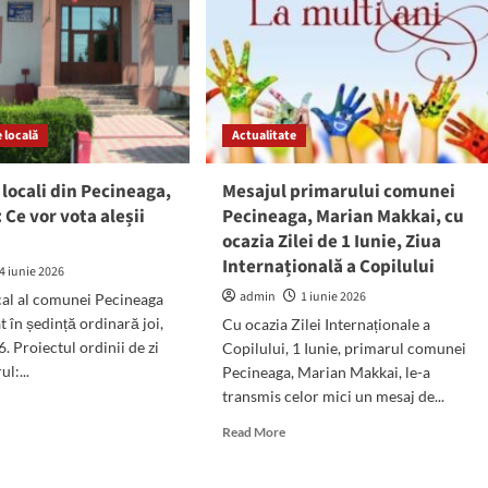
 locală
Actualitate
i locali din Pecineaga,
Mesajul primarului comunei
 Ce vor vota aleșii
Pecineaga, Marian Makkai, cu
ocazia Zilei de 1 Iunie, Ziua
Internațională a Copilului
4 iunie 2026
admin
1 iunie 2026
cal al comunei Pecineaga
 în ședință ordinară joi,
Cu ocazia Zilei Internaționale a
. Proiectul ordinii de zi
Copilului, 1 Iunie, primarul comunei
l:...
Pecineaga, Marian Makkai, le-a
transmis celor mici un mesaj de...
d
e
Read
Read More
ut
more
ilierii
about
li