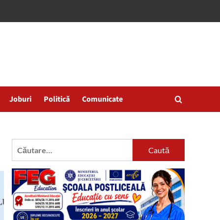
Joburi
Politică
Comunicate
Caută
după: