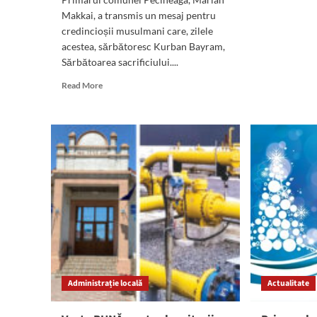
Makkai, a transmis un mesaj pentru
credincioșii musulmani care, zilele
acestea, sărbătoresc Kurban Bayram,
Sărbătoarea sacrificiului....
Read
Read More
more
about
Mesajul
primarului
comunei
Pecineaga,
Marian
Makkai,
pentru
toți
credincioșii
musulmani,
cu
ocazia
Administrație locală
Actualitate
Kurban
Bayram:
La