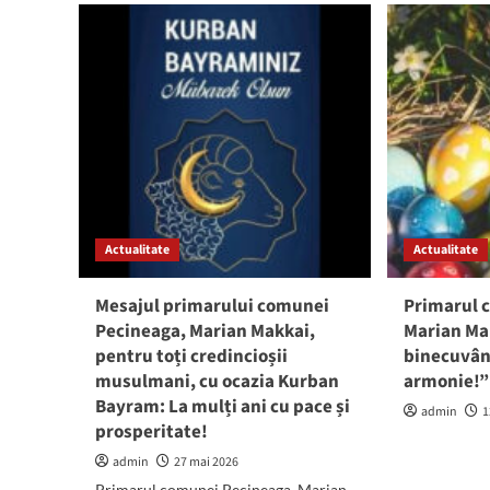
din
din
Pecineaga,
Pec
în
în
ședință:
șed
Iată
Ce
ce
vor
proiecte
vot
se
aleș
află
com
pe
ordinea
de
Actualitate
Actualitate
zi
a
Mesajul primarului comunei
Primarul 
întâlnirii
Pecineaga, Marian Makkai,
Marian Ma
pentru toți credincioșii
binecuvânt
musulmani, cu ocazia Kurban
armonie!”
Bayram: La mulți ani cu pace și
admin
1
prosperitate!
admin
27 mai 2026
Primarul comunei Pecineaga, Marian