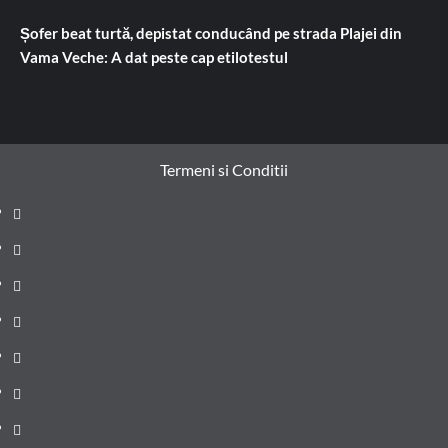
Șofer beat turtă, depistat conducând pe strada Plajei din
Vama Veche: A dat peste cap etilotestul
Termeni si Conditii
Prima
pagină
Știri
de
Administrație
ultima
locală
Actualitate
oră
Justiție
Cultura
Sănătate