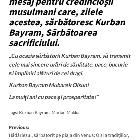
mesaj pentru credincioșii
musulmani care, zilele
acestea, sărbătoresc Kurban
Bayram, Sărbătoarea
sacrificiului.
„Cu ocazia sărbătorii Kurban Bayram, vă transmit
cele mai sincere urări de sănătate, pace, bucurie
și împliniri alături de cei dragi.
Kurban Bayram Mubarek Olsun!
La mulți ani cu pace și prosperitate!”
Tags:
Kurban Bayram
,
Marian Makkai
Post
Previous:
Hâdârlezul, sărbătorit pe plaja din Venus: O zi a tradițiilor,
navigation