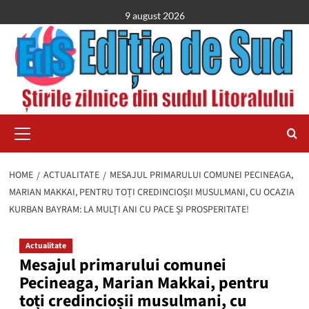
Skip
9 august 2026
to
content
Primary
Menu
HOME
ACTUALITATE
MESAJUL PRIMARULUI COMUNEI PECINEAGA,
MARIAN MAKKAI, PENTRU TOȚI CREDINCIOȘII MUSULMANI, CU OCAZIA
KURBAN BAYRAM: LA MULȚI ANI CU PACE ȘI PROSPERITATE!
Actualitate
Mesajul primarului comunei
Pecineaga, Marian Makkai, pentru
toți credincioșii musulmani, cu