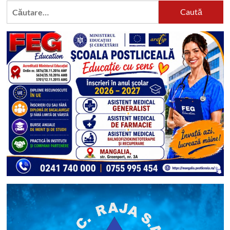
Caută
după: