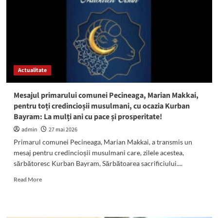
toți
musulmanii:
„Kurban
Bayram
binecuvântat
tuturor
celor
Actualitate
care
sărbătoresc
aceste
Mesajul primarului comunei Pecineaga, Marian Makkai,
zile!”
pentru toți credincioșii musulmani, cu ocazia Kurban
Bayram: La mulți ani cu pace și prosperitate!
admin
27 mai 2026
Primarul comunei Pecineaga, Marian Makkai, a transmis un
mesaj pentru credincioșii musulmani care, zilele acestea,
sărbătoresc Kurban Bayram, Sărbătoarea sacrificiului....
Read
Read More
more
about
Mesajul
primarului