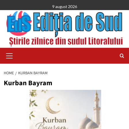
Skip
9 august 2026
to
content
Primary
Menu
HOME
KURBAN BAYRAM
Kurban Bayram