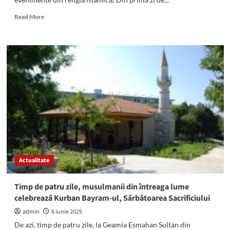
sincere
gânduri!!”
Read
Read More
more
about
Credincioșii
musulmani,
în
sărbătoare:
Este
Kurban
Bayramul.
Mesajul
Muftiatului
Cultului
Musulman
din
Actualitate
România
Timp de patru zile, musulmanii din întreaga lume
celebrează Kurban Bayram-ul, Sărbătoarea Sacrificiului
admin
6 iunie 2025
De azi, timp de patru zile, la Geamia Esmahan Sultan din