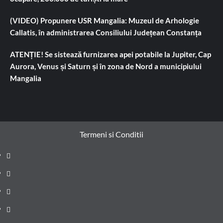
(VIDEO) Propunere USR Mangalia: Muzeul de Arhologie
Callatis, în administrarea Consiliului Județean Constanța
ATENȚIE! Se sistează furnizarea apei potabile la Jupiter, Cap
Aurora, Venus și Saturn și în zona de Nord a municipiului
Mangalia
Termeni si Conditii
Prima
pagină
Știri
de
Administrație
ultima
locală
Actualitate
oră