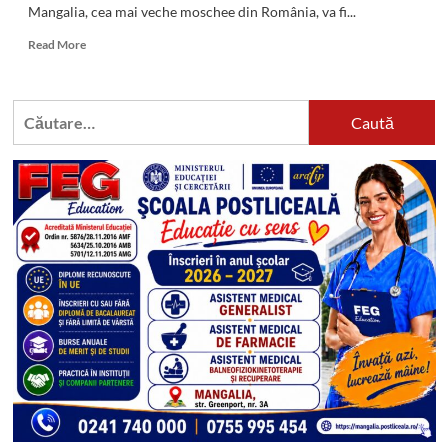
Mangalia, cea mai veche moschee din România, va fi...
Read
Read More
more
about
Timp
Caută
de
după:
patru
zile,
musulmanii
din
întreaga
lume
celebrează
Kurban
Bayram-
ul,
Sărbătoarea
Sacrificiului