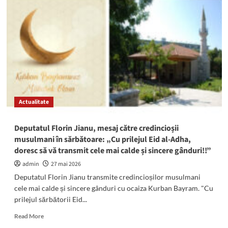
comunei
Pecineaga,
Marian
Makkai,
pentru
toți
credincioșii
musulmani,
cu
ocazia
Actualitate
Kurban
Bayram:
La
Deputatul Florin Jianu, mesaj către credincioșii
mulți
musulmani în sărbătoare: „Cu prilejul Eid al-Adha,
ani
doresc să vă transmit cele mai calde și sincere gânduri!!”
cu
pace
admin
27 mai 2026
și
Deputatul Florin Jianu transmite credincioșilor musulmani
prosperitate!
cele mai calde și sincere gânduri cu ocaiza Kurban Bayram. "Cu
prilejul sărbătorii Eid...
Read
Read More
more