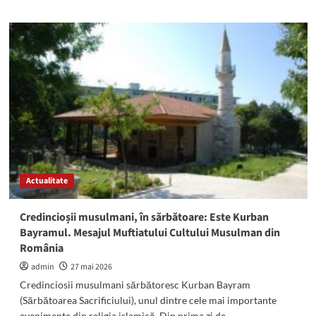
about
Deputatul
Florin
Jianu,
mesaj
către
credincioșii
musulmani
în
sărbătoare:
„Cu
prilejul
Eid
Actualitate
al-
Adha,
doresc
Credincioșii musulmani, în sărbătoare: Este Kurban
să
Bayramul. Mesajul Muftiatului Cultului Musulman din
vă
România
transmit
cele
admin
27 mai 2026
mai
Credinciosii musulmani sărbătoresc Kurban Bayram
calde
(Sărbătoarea Sacrificiului), unul dintre cele mai importante
și
evenimente din religia islamică. Din prima zi de...