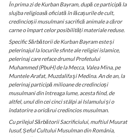
În prima zi de Kurban Bayram, după ce participă la
slujba religioasă oficiată în lăcașurile de cult,
credincioșii musulmani sacrifică animale a căror
carne o împart celor posibilități materiale reduse.
Specific Sărbătorii de Kurban Bayram este și
pelerinajul la locurile sfinte ale religiei islamice,
pelerinaj care reface drumul Profetului
Muhammed (PbuH) de la Mecca, Valea Mina, pe
Muntele Arafat, Muzdalifa şi Medina. An de an, la
pelerinaj participă milioane de credincioși
musulmani din întreaga lume, acesta fiind, de
altfel, unul din cei cinci stâlpi ai Islamului și o
îndatorire a oricărui credincios musulman.
Cu prilejul Sărbătorii Sacrificiului, muftiul Muurat
Iusuf, Șeful Cultului Musulman din România,