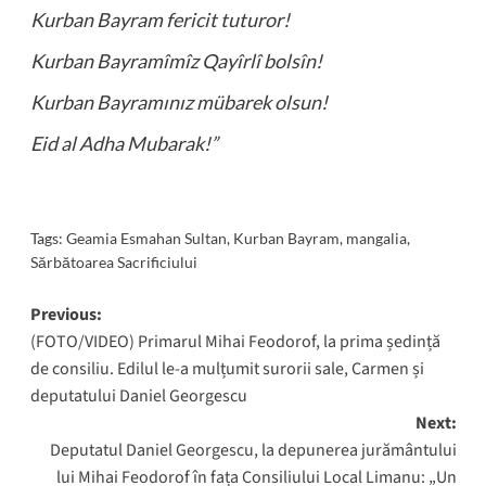
Kurban Bayram fericit tuturor!
Kurban Bayramîmîz Qayîrlî bolsîn!
Kurban Bayramınız mübarek olsun!
Eid al Adha Mubarak!”
Tags:
Geamia Esmahan Sultan
,
Kurban Bayram
,
mangalia
,
Sărbătoarea Sacrificiului
Post
Previous:
(FOTO/VIDEO) Primarul Mihai Feodorof, la prima ședință
navigation
de consiliu. Edilul le-a mulțumit surorii sale, Carmen și
deputatului Daniel Georgescu
Next:
Deputatul Daniel Georgescu, la depunerea jurământului
lui Mihai Feodorof în fața Consiliului Local Limanu: „Un