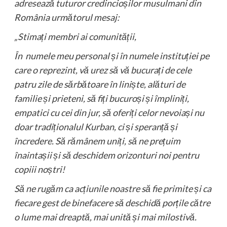
adresează tuturor credincioșilor musulmani din
România următorul mesaj:
„Stimați membri ai comunității,
În numele meu personal și în numele instituției pe
care o reprezint, vă urez să vă bucurați de cele
patru zile de sărbătoare în liniște, alături de
familie și prieteni, să fiți bucuroși și împliniți,
empatici cu cei din jur, să oferiți celor nevoiași nu
doar tradiționalul Kurban, ci și speranță și
încredere. Să rămânem uniți, să ne prețuim
înaintașii și să deschidem orizonturi noi pentru
copiii noștri!
Să ne rugăm ca acțiunile noastre să fie primite și ca
fiecare gest de binefacere să deschidă porțile către
o lume mai dreaptă, mai unită și mai milostivă.