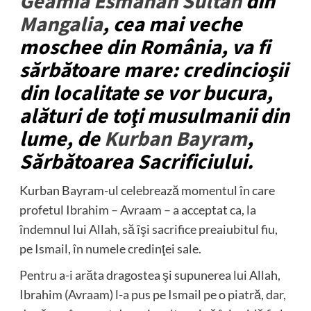
Geamia Esmahan Sultan
din
Mangalia
, cea mai veche
moschee din România, va fi
sărbătoare mare: credincioşii
din localitate se vor bucura,
alături de toţi musulmanii din
lume, de
Kurban Bayram
,
Sărbătoarea Sacrificiului.
Kurban Bayram-ul celebrează momentul în care
profetul Ibrahim – Avraam – a acceptat ca, la
îndemnul lui Allah, să îşi sacrifice preaiubitul fiu,
pe Ismail, în numele credinţei sale.
Pentru a-i arăta dragostea şi supunerea lui Allah,
Ibrahim (Avraam) l-a pus pe Ismail pe o piatră, dar,