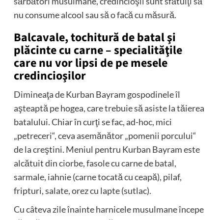
sărbători musulmane, credincioşii sunt sfătuiţi să
nu consume alcool sau să o facă cu măsură.
Balcavale, tochitură de batal şi
plăcinte cu carne – specialităţile
care nu vor lipsi de pe mesele
credincioşilor
Dimineaţa de Kurban Bayram gospodinele îl
aşteaptă pe hogea, care trebuie să asiste la tăierea
batalului. Chiar în curţi se fac, ad-hoc, mici
„petreceri“, ceva asemănător „pomenii porcului“
de la creştini. Meniul pentru Kurban Bayram este
alcătuit din ciorbe, fasole cu carne de batal,
sarmale, iahnie (carne tocată cu ceapă), pilaf,
fripturi, salate, orez cu lapte (sutlac).
Cu câteva zile înainte harnicele musulmane începe