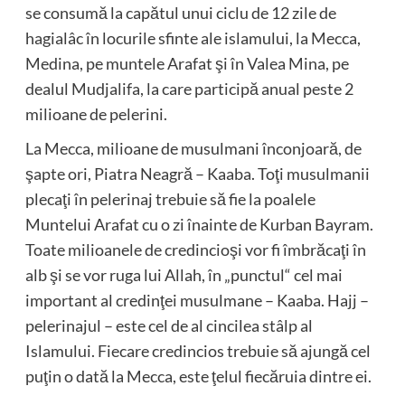
se consumă la capătul unui ciclu de 12 zile de
hagialâc în locurile sfinte ale islamului, la Mecca,
Medina, pe muntele Arafat şi în Valea Mina, pe
dealul Mudjalifa, la care participă anual peste 2
milioane de pelerini.
La Mecca, milioane de musulmani înconjoară, de
şapte ori, Piatra Neagră – Kaaba. Toţi musulmanii
plecaţi în pelerinaj trebuie să fie la poalele
Muntelui Arafat cu o zi înainte de Kurban Bayram.
Toate milioanele de credincioşi vor fi îmbrăcaţi în
alb şi se vor ruga lui Allah, în „punctul“ cel mai
important al credinţei musulmane – Kaaba. Hajj –
pelerinajul – este cel de al cincilea stâlp al
Islamului. Fiecare credincios trebuie să ajungă cel
puţin o dată la Mecca, este ţelul fiecăruia dintre ei.