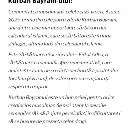
Kurban Bayram-ului:
Comunitatea musulmană celebrează vineri, 6 iunie
2025, prima din cele patru zile de Kurban Bayram,
una dintre cele mai importante sărbători din
calendarul islamic, care se sărbătorește în luna
Zilhigge, ultima lună din calendarul islamic.
Este Sărbătoarea Sacrificiului – Eid al Adha, o
sărbătoare cu semnificaţie comemorativă, care
amintește lumii de credința neclintită a profetului
Ibrahim (Avraam), de valori precum empatia și
respectul reciproc.
Kurban Bayramul este un bun prilej pentru orice
credincios musulman fie mai atent la nevoile
semenilor săi, să îi ajute pe cei aflați în dificultate și
să se bucure de prezența celor dragi.