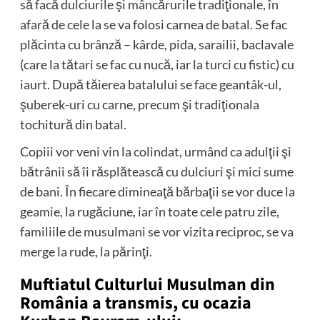
să facă dulciurile şi mâncărurile tradiţionale, în
afară de cele la se va folosi carnea de batal. Se fac
plăcinta cu brânză – kârde, pida, sarailii, baclavale
(care la tătari se fac cu nucă, iar la turci cu fistic) cu
iaurt. După tăierea batalului se face geantâk-ul,
şuberek-uri cu carne, precum şi tradiţionala
tochitură din batal.
Copiii vor veni vin la colindat, urmând ca adulţii şi
bătrânii să îi răsplătească cu dulciuri şi mici sume
de bani. În fiecare dimineaţă bărbaţii se vor duce la
geamie, la rugăciune, iar în toate cele patru zile,
familiile de musulmani se vor vizita reciproc, se va
merge la rude, la părinţi.
Muftiatul Culturlui Musulman din
România a transmis, cu ocazia