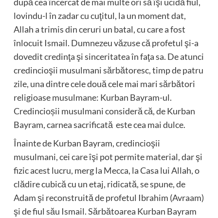
după cea încercat de mai multe ori să îşi ucidă fiul,
lovindu-l în zadar cu cuţitul, la un moment dat,
Allah a trimis din ceruri un batal, cu care a fost
înlocuit Ismail. Dumnezeu văzuse că profetul şi-a
dovedit credinţa şi sinceritatea în faţa sa. De atunci
credincioşii musulmani sărbătoresc, timp de patru
zile, una dintre cele două cele mai mari sărbători
religioase musulmane: Kurban Bayram-ul.
Credincioșii musulmani consideră că, de Kurban
Bayram, carnea sacrificată este cea mai dulce.
Înainte de Kurban Bayram, credincioşii
musulmani, cei care îşi pot permite material, dar şi
fizic acest lucru, merg la Mecca, la Casa lui Allah, o
clădire cubică cu un etaj, ridicată, se spune, de
Adam şi reconstruită de profetul Ibrahim (Avraam)
şi de fiul său Ismail. Sărbătoarea Kurban Bayram