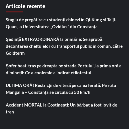
Articole recente
Stagiu de pregătire cu studenți chinezi în Qi-Kung și Taiji-
Quan, la Universitatea „Ovidius” din Constanța
Ședință EXTRAORDINARĂ la primărie: Se aprobă
decontarea cheltuielor cu transportul public în comun, către
Goldterm
Șofer beat, tras pe dreapta pe strada Portului, la prima oră a
dimineții: Ce alcoolemie a indicat etilotestul
ULTIMA ORĂ! Restricții de viteză pe calea ferată: Pe ruta
Mangalia – Constanța se circulă cu 50 km/h
Accident MORTAL la Costinești: Un bărbat a fost lovit de
tren