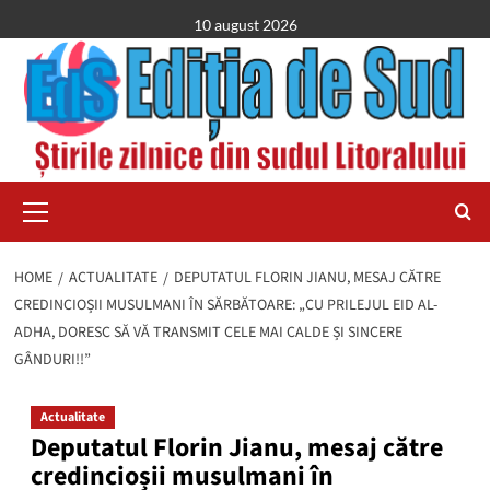
Skip
10 august 2026
to
content
Primary
Menu
HOME
ACTUALITATE
DEPUTATUL FLORIN JIANU, MESAJ CĂTRE
CREDINCIOȘII MUSULMANI ÎN SĂRBĂTOARE: „CU PRILEJUL EID AL-
ADHA, DORESC SĂ VĂ TRANSMIT CELE MAI CALDE ȘI SINCERE
GÂNDURI!!”
Actualitate
Deputatul Florin Jianu, mesaj către
credincioșii musulmani în