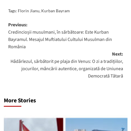
Tags:
Florin Jianu
,
Kurban Bayram
Post
Previous:
Credincioșii musulmani, în sărbătoare: Este Kurban
navigation
Bayramul. Mesajul Muftiatului Cultului Musulman din
România
Next:
Hâdârlezul, sărbătorit pe plaja din Venus: O zi a tradițiilor,
jocurilor, mâncării autentice, organizată de Uniunea
Democrată Tătară
More Stories