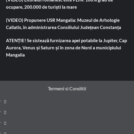
ocupare, 200.000 de turiști la mare
(VIDEO) Propunere USR Mangalia: Muzeul de Arhologie
Callatis, în administrarea Consiliului Județean Constanța
ATENȚIE! Se sistează furnizarea apei potabile la Jupiter, Cap
Aurora, Venus și Saturn și în zona de Nord a municipiului
Mangalia
Termeni si Conditii
Prima
pagină
Știri
de
Administrație
ultima
locală
Actualitate