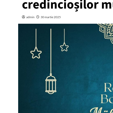
credincioșilor 
admin
30 martie 2025