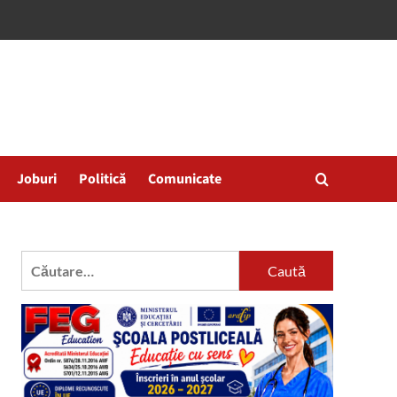
Joburi
Politică
Comunicate
Caută
după: