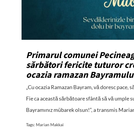
Primarul comunei Pecineag
sărbători fericite tuturor 
ocazia ramazan Bayramulu
„Cu ocazia Ramazan Bayram, vă doresc pace, săn
Fie ca această sărbătoare sfântă să vă umple su
Bayramınız mübarek olsun!”, a transmis Maria
Tags:
Marian Makkai