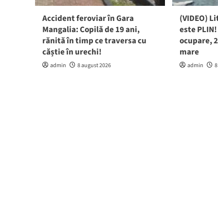
Accident feroviar în Gara
(VIDEO) L
Mangalia: Copilă de 19 ani,
este PLIN
rănită în timp ce traversa cu
ocupare, 2
căștie în urechi!
mare
admin
8 august 2026
admin
8