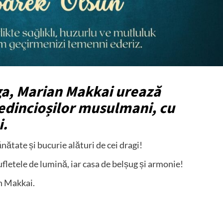
a, Marian Makkai urează
credincioșilor musulmani, cu
i.
ătate și bucurie alături de cei dragi!
fletele de lumină, iar casa de belșug și armonie!
n Makkai.