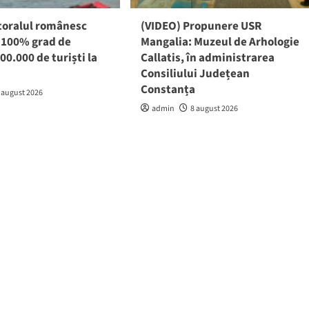
itoralul românesc
(VIDEO) Propunere USR
! 100% grad de
Mangalia: Muzeul de Arhologie
00.000 de turiști la
Callatis, în administrarea
Consiliului Județean
Constanța
 august 2026
admin
8 august 2026