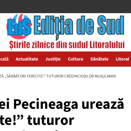
ocală
Actualitate
Justiție
Cultura
Sănătate
Litoral
Ă „SĂRBĂTORI FERICITE!” TUTUROR CREDINCIOȘILOR MUSULMANI
i Pecineaga urează
te!” tuturor