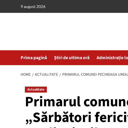
Skip
9 august 2026
to
content
Prima pagină
Știri de ultima oră
Administrație l
HOME
ACTUALITATE
PRIMARUL COMUNEI PECINEAGA UREAZ
Actualitate
Primarul comune
„Sărbători ferici