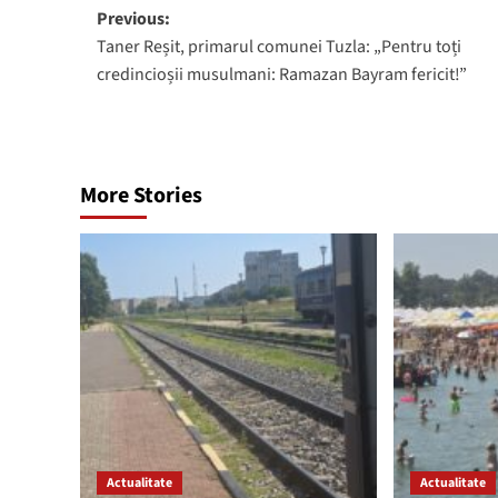
Post
Previous:
Taner Reșit, primarul comunei Tuzla: „Pentru toți
navigation
credincioșii musulmani: Ramazan Bayram fericit!”
More Stories
Actualitate
Actualitate