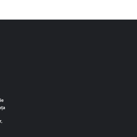
ie
nța
,