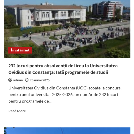
la
școlile
din
Pecineaga:
Elevii
comunei
beneficiază
de
Învățământ
echipamente
digitale
și
232 locuri pentru absolvenții de liceu la Universitatea
mobilier
Ovidius din Constanța: Iată programele de studii
de
ultimă
admin
26 iunie 2025
generație
Universitatea Ovidius din Constanța (UOC) scoate la concurs,
pentru anul universitar 2025-2026, un număr de 232 locuri
pentru programele de...
Read
Read More
more
about
232
locuri