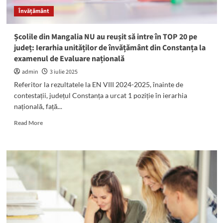
nivelul
Învățământ
județului
Constanța
Școlile din Mangalia NU au reușit să intre în TOP 20 pe
județ: Ierarhia unităților de învățământ din Constanța la
examenul de Evaluare națională
admin
3 iulie 2025
Referitor la rezultatele la EN VIII 2024-2025, înainte de
contestații, județul Constanța a urcat 1 poziție în ierarhia
națională, față...
Read
Read More
more
about
Școlile
din
Mangalia
NU
au
reușit
să
intre