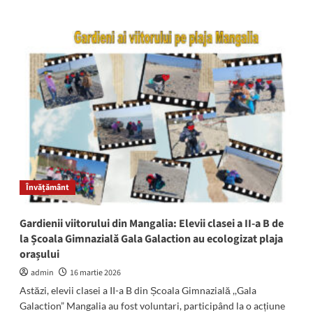
more
about
Peste
5900
de
elevi
din
județul
Constanța,
așteptați
să
participe
la
simularea
Învățământ
națională
la
Bac
Gardienii viitorului din Mangalia: Elevii clasei a II-a B de
2026
la Școala Gimnazială Gala Galaction au ecologizat plaja
orașului
admin
16 martie 2026
Astăzi, elevii clasei a II-a B din Școala Gimnazială ,,Gala
Galaction” Mangalia au fost voluntari, participând la o acțiune