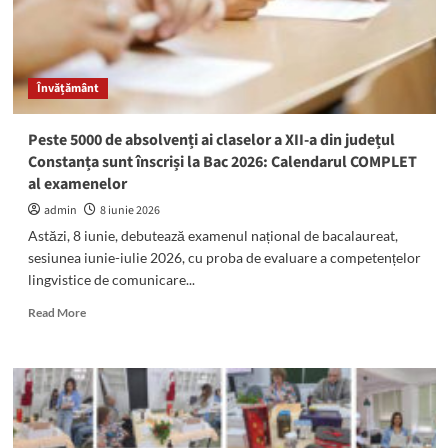
Învățământ
Peste 5000 de absolvenți ai claselor a XII-a din județul
Constanța sunt înscriși la Bac 2026: Calendarul COMPLET
al examenelor
admin
8 iunie 2026
Astăzi, 8 iunie, debutează examenul național de bacalaureat,
sesiunea iunie-iulie 2026, cu proba de evaluare a competențelor
lingvistice de comunicare...
Read
Read More
more
about
Peste
5000
de
absolvenți
ai