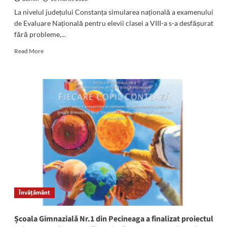
orașului
La nivelul județului Constanța simularea națională a examenului
de Evaluare Națională pentru elevii clasei a VIII-a s-a desfășurat
fără probleme,...
Read
Read More
more
about
Șefa
ISJ
Constanța,
prof.
Claudia
Portase:
„5.516
de
elevi
din
județ
au
Învățământ
susținut
simularea
națională
Școala Gimnazială Nr.1 din Pecineaga a finalizat proiectul
a