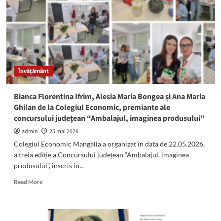
claselor
a
XII-
a
din
județul
Constanța
Învățământ
sunt
înscriși
la
Bianca Florentina Ifrim, Alesia Maria Bongea și Ana Maria
Bac
Ghilan de la Colegiul Economic, premiante ale
2026:
concursului județean “Ambalajul, imaginea produsului”
Calendarul
COMPLET
admin
25 mai 2026
al
Colegiul Economic Mangalia a organizat în data de 22.05.2026,
examenelor
a treia ediție a Concursului județean “Ambalajul, imaginea
produsului”, înscris în...
Read
Read More
more
about
Bianca
Florentina