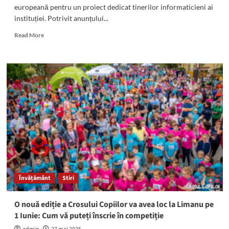
europeană pentru un proiect dedicat tinerilor informaticieni ai
suflet
instituției. Potrivit anunțului...
și
mă
Read
Read More
rog
more
Bunului
about
Dumnezeu
Veste
să
EXCELENTĂ
vă
pentru
păzească
Liceul
și
Teoretic
să
Callatis:
sporească
A
binele”
obținut
o
finanțare
europeană
pentru
Învățământ
Stiri
un
proiect
dedicat
O nouă ediție a Crosului Copiilor va avea loc la Limanu pe
tinerilor
1 Iunie: Cum vă puteți înscrie în competiție
informaticieni
ai