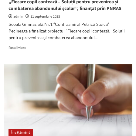
„Fiecare copil contează – Soluții pentru prevenirea și
examenului
combaterea abandonului școlar”, finanțat prin PNRAS
de
Evaluare
admin
11 septembrie 2025
Națională
Școala Gimnazială Nr.1 “Contraamiral Petrică Stoica”
pentru
Pecineaga a finalizat proiectul "Fiecare copil contează - Soluții
clasa
pentru prevenirea și combaterea abandonului...
a
VIII-
Read
Read More
a”
more
about
Școala
Gimnazială
Nr.1
din
Pecineaga
a
finalizat
proiectul
„Fiecare
copil
contează
–
Învățământ
Soluții