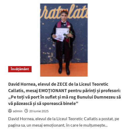
Liceul
Teoretic
Callatis
ocupă
locul
al
7-
lea
în
județ
după
mediile
Învățământ
tuturor
candidaților
promovați
David Hornea, elevul de ZECE de la Liceul Teoretic
la
Callatis, mesaj EMOȚIONANT pentru părinți și profesori:
Bacalaureat
„Pe toți vă port în suflet și mă rog Bunului Dumnezeu să
vă păzească și să sporească binele”
admin
20 iunie 2025
David Hornea, elevul de la Liceul Teoretic Callatis a postat, pe
pagina sa, un mesaj emoționant, în care le mulțumește...