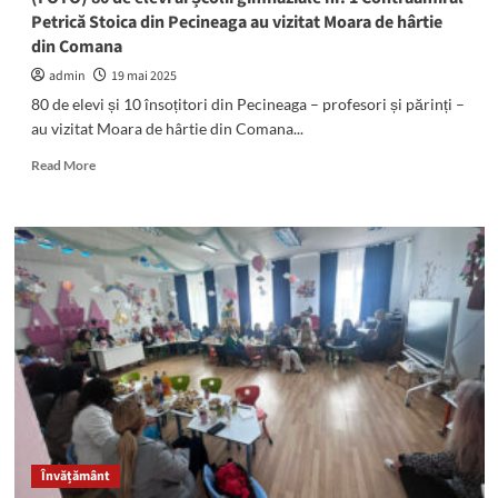
Petrică Stoica din Pecineaga au vizitat Moara de hârtie
din Comana
admin
19 mai 2025
80 de elevi și 10 însoțitori din Pecineaga – profesori și părinți –
au vizitat Moara de hârtie din Comana...
Read
Read More
more
about
(FOTO)
80
de
elevi
ai
Școlii
gimnaziale
nr.
1
Contraamiral
Petrică
Stoica
Învățământ
din