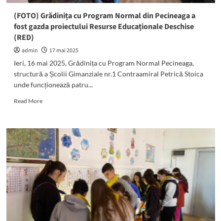
Pecineaga
au
(FOTO) Grădinița cu Program Normal din Pecineaga a
vizitat
fost gazda proiectului Resurse Educaționale Deschise
Moara
(RED)
de
hârtie
admin
17 mai 2025
din
Ieri, 16 mai 2025, Grădinița cu Program Normal Pecineaga,
Comana
structură a Școlii Gimanziale nr.1 Contraamiral Petrică Stoica
unde funcționează patru...
Read
Read More
more
about
(FOTO)
Grădinița
cu
Program
Normal din
Pecineaga
a
fost
gazda
proiectului