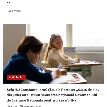
de...
Read
Read More
more
about
Gardienii
viitorului
din
Mangalia:
Elevii
clasei
a
II-
a
B
de
la
Învățământ
Școala
Gimnazială
Gala
Șefa ISJ Constanța, prof. Claudia Portase: „5.516 de elevi
Galaction
din județ au susținut simularea națională a examenului
au
de Evaluare Națională pentru clasa a VIII-a”
ecologizat
plaja
admin
16 martie 2026