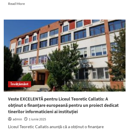
Read
Read More
more
about
David
Hornea,
elevul
de
ZECE
de
la
Liceul
Teoretic
Callatis,
mesaj
EMOȚIONANT
Învățământ
pentru
părinți
și
Veste EXCELENTĂ pentru Liceul Teoretic Callatis: A
profesori:
obținut o finanțare europeană pentru un proiect dedicat
„Pe
tinerilor informaticieni ai instituției
toți
vă
admin
1 iunie 2025
port
Liceul Teoretic Callatis anunță că a obținut o finanțare
în