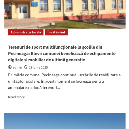
Care
este
ierarhia
liceelor
din
județul
Administrație locală
Învățământ
Constanța
Terenuri de sport multifuncționale la școlile din
Pecineaga: Elevii comunei beneficiază de echipamente
digitale și mobilier de ultimă generație
admin
29 iunie 2025
Primăria comunei Pecineaga continuă lucrările de reabilitare a
unităților școlare. În acest moment se lucrează pentru
amenajarea a două terenuri...
Read
Read More
more
about
Terenuri
de
sport
multifuncționale