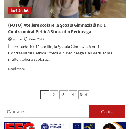
Resurse
Educaționale
Învățământ
Deschise
(RED)
(FOTO) Ateliere școlare la Școala Gimnazială nr. 1
Contraamiral Petrică Stoica din Pecineaga
admin
7 mai 2025
În perioada 10-11 aprilie, la Școala Gimnazială nr. 1
Contraamiral Petrică Stoica din Pecineaga s-au derulat mai
multe ateliere școlare,...
Read
Read More
more
about
(FOTO)
Ateliere
Paginație
2
3
4
Next
1
școlare
articole
la
Școala
Caută
Gimnazială
după:
nr.
1
Contraamiral