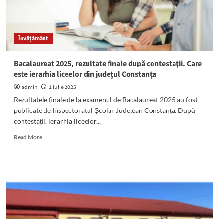
în
TOP
20
pe
Învățământ
județ:
Ierarhia
unităților
Bacalaureat 2025, rezultate finale după contestații. Care
de
este ierarhia liceelor din județul Constanța
învățământ
din
admin
1 iulie 2025
Constanța
Rezultatele finale de la examenul de Bacalaureat 2025 au fost
la
publicate de Inspectoratul Școlar Județean Constanța. După
examenul
contestații, ierarhia liceelor...
de
Evaluare
Read
Read More
națională
more
about
Bacalaureat
2025,
rezultate
finale
după
contestații.