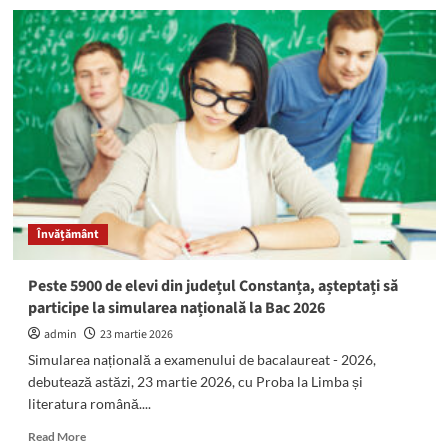
Eliza-
Maria
Simionescu
și
Bianca
Nicolae,
câștigătoarele
concursului
artistic
organizat
la
Liceul
Învățământ
Teoretic
Callatis
Peste 5900 de elevi din județul Constanța, așteptați să
participe la simularea națională la Bac 2026
admin
23 martie 2026
Simularea națională a examenului de bacalaureat - 2026,
debutează astăzi, 23 martie 2026, cu Proba la Limba și
literatura română....
Read
Read More