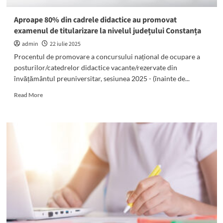
pentru
prevenirea
Aproape 80% din cadrele didactice au promovat
și
examenul de titularizare la nivelul județului Constanța
combaterea
abandonului
admin
22 iulie 2025
școlar”,
Procentul de promovare a concursului național de ocupare a
finanțat
posturilor/catedrelor didactice vacante/rezervate din
prin
învățământul preuniversitar, sesiunea 2025 - (înainte de...
PNRAS
Read
Read More
more
about
Aproape
80%
din
cadrele
didactice
au
promovat
examenul
de
titularizare
la