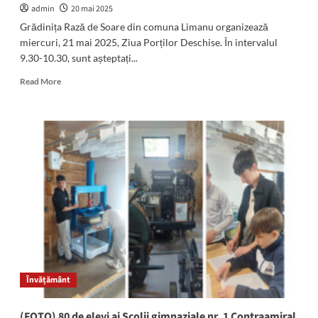
înscrie
admin
20 mai 2025
în
Grădinița Rază de Soare din comuna Limanu organizează
competiție
miercuri, 21 mai 2025, Ziua Porților Deschise. În intervalul
9.30-10.30, sunt așteptați...
Read
Read More
more
about
Ziua
Porților
Deschise
la
Grădinița
Rază
de
Soare
din
Limanu
Învățământ
(FOTO) 80 de elevi ai Școlii gimnaziale nr. 1 Contraamiral