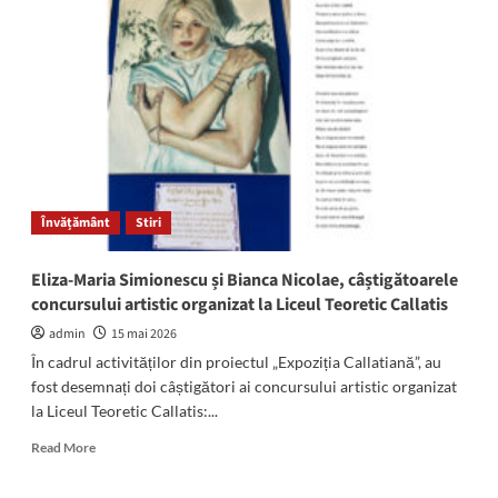
Ifrim,
Alesia
Maria
Bongea
și
Ana
Maria
Ghilan
de
la
Învățământ
Stiri
Colegiul
Economic,
premiante
Eliza-Maria Simionescu și Bianca Nicolae, câștigătoarele
ale
concursului artistic organizat la Liceul Teoretic Callatis
concursului
județean
admin
15 mai 2026
“Ambalajul,
În cadrul activităților din proiectul „Expoziția Callatiană”, au
imaginea
fost desemnați doi câștigători ai concursului artistic organizat
produsului”
la Liceul Teoretic Callatis:...
Read
Read More
more
about