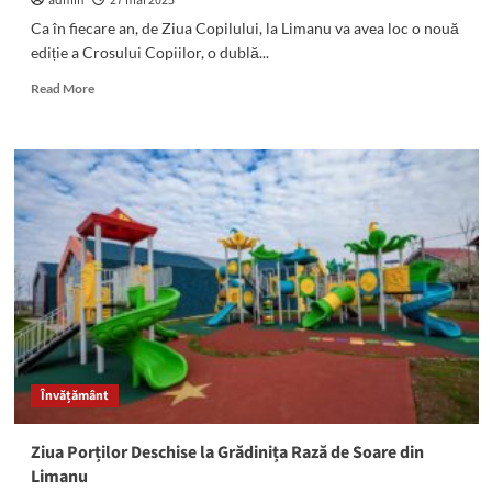
admin
27 mai 2025
instituției
Ca în fiecare an, de Ziua Copilului, la Limanu va avea loc o nouă
ediție a Crosului Copiilor, o dublă...
Read
Read More
more
about
O
nouă
ediție
a
Crosului
Copiilor
va
avea
loc
la
Limanu
pe
Învățământ
1
Iunie:
Cum
Ziua Porților Deschise la Grădinița Rază de Soare din
vă
Limanu
puteți