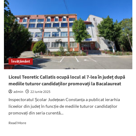
pentru
absolvenții
de
liceu
la
Universitatea
Ovidius
din
Constanța:
Iată
Învățământ
programele
de
studii
Liceul Teoretic Callatis ocupă locul al 7-lea în județ după
mediile tuturor candidaților promovați la Bacalaureat
admin
22 iunie 2025
Inspectoratul Școlar Județean Constanța a publicat ierarhia
liceelor din județ în funcție de mediile tuturor candidaților
promovați din seria curentă...
Read
Read More
more
about