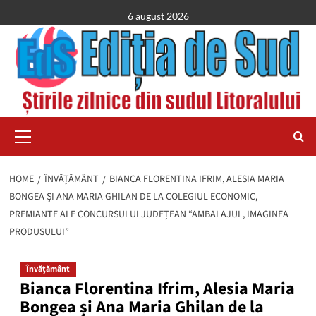
Skip
6 august 2026
to
content
Primary
Menu
HOME
ÎNVĂȚĂMÂNT
BIANCA FLORENTINA IFRIM, ALESIA MARIA
BONGEA ȘI ANA MARIA GHILAN DE LA COLEGIUL ECONOMIC,
PREMIANTE ALE CONCURSULUI JUDEȚEAN “AMBALAJUL, IMAGINEA
PRODUSULUI”
Învățământ
Bianca Florentina Ifrim, Alesia Maria
Bongea și Ana Maria Ghilan de la