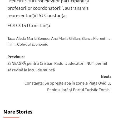
“Felicitări tuturor elevilor participanți și
profesorilor coordonatori!”, au transmis
reprezentanții ISJ Constanța.
FOTO:
ISJ Constanța
Tags:
Alesia Maria Bongea
,
Ana Maria Ghilan
,
Bianca Florentina
Ifrim
,
Colegiul Economic
Post
Previous:
Zi NEAGRĂ pentru Cristian Radu: Judecătorii NU îi permit
navigation
să revină la locul de muncă
Next:
Constanța: Se oprește apa în zonele Piața Ovidiu,
Peninsulară și Portul Turistic Tomis!
More Stories