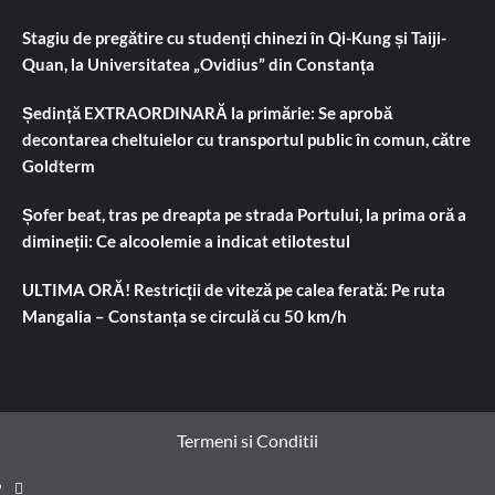
Stagiu de pregătire cu studenți chinezi în Qi-Kung și Taiji-
Quan, la Universitatea „Ovidius” din Constanța
Ședință EXTRAORDINARĂ la primărie: Se aprobă
decontarea cheltuielor cu transportul public în comun, către
Goldterm
Șofer beat, tras pe dreapta pe strada Portului, la prima oră a
dimineții: Ce alcoolemie a indicat etilotestul
ULTIMA ORĂ! Restricții de viteză pe calea ferată: Pe ruta
Mangalia – Constanța se circulă cu 50 km/h
Termeni si Conditii
Prima