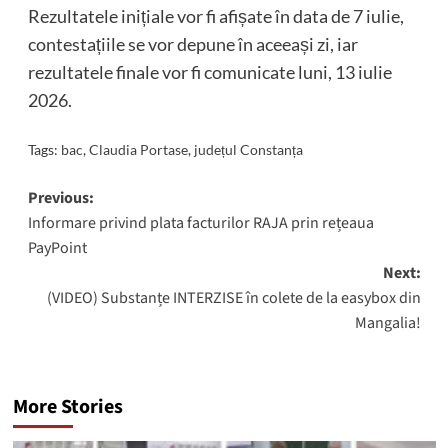
Rezultatele inițiale vor fi afișate în data de 7 iulie,
contestațiile se vor depune în aceeași zi, iar
rezultatele finale vor fi comunicate luni, 13 iulie
2026.
Tags:
bac
,
Claudia Portase
,
județul Constanța
Post
Previous:
Informare privind plata facturilor RAJA prin rețeaua
navigation
PayPoint
Next:
(VIDEO) Substanțe INTERZISE în colete de la easybox din
Mangalia!
More Stories