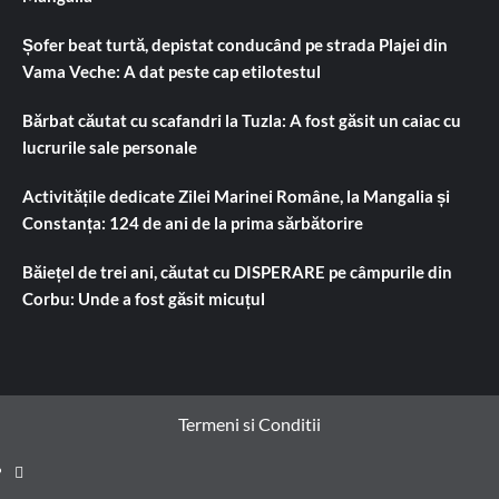
Șofer beat turtă, depistat conducând pe strada Plajei din
Vama Veche: A dat peste cap etilotestul
Bărbat căutat cu scafandri la Tuzla: A fost găsit un caiac cu
lucrurile sale personale
Activitățile dedicate Zilei Marinei Române, la Mangalia și
Constanța: 124 de ani de la prima sărbătorire
Băiețel de trei ani, căutat cu DISPERARE pe câmpurile din
Corbu: Unde a fost găsit micuțul
Termeni si Conditii
Prima