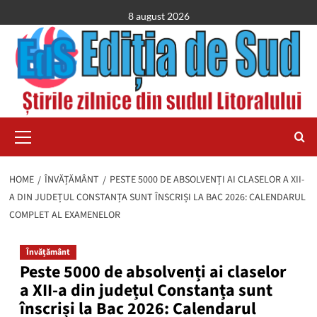
Skip
8 august 2026
to
content
Primary
Menu
HOME
ÎNVĂȚĂMÂNT
PESTE 5000 DE ABSOLVENȚI AI CLASELOR A XII-
A DIN JUDEȚUL CONSTANȚA SUNT ÎNSCRIȘI LA BAC 2026: CALENDARUL
COMPLET AL EXAMENELOR
Învățământ
Peste 5000 de absolvenți ai claselor
a XII-a din județul Constanța sunt
înscriși la Bac 2026: Calendarul