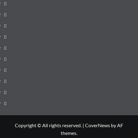
pagină
Știri
de
Administrație
ultima
locală
Actualitate
oră
Justiție
Cultura
Sănătate
Litoral
Joburi
Politică
Comunicate
Copyright © All rights reserved.
|
CoverNews
by AF
themes.