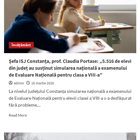
claselor
a
XII-
a
din
județul
Constanța
Învățământ
sunt
înscriși
la
Șefa ISJ Constanța, prof. Claudia Portase: „5.516 de elevi
Bac
din județ au susținut simularea națională a examenului
2026:
de Evaluare Națională pentru clasa a VIII-a”
Calendarul
COMPLET
admin
16 martie 2026
al
La nivelul județului Constanța simularea națională a examenului
examenelor
de Evaluare Națională pentru elevii clasei a VIII-a s-a desfășurat
fără probleme,...
Read
Read More
more
about
Șefa
ISJ