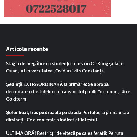
Articole recente
Stagiu de pregătire cu studenți chinezi în Qi-Kung și Taiji-
Quan, la Universitatea „Ovidius” din Constanța
Ședință EXTRAORDINARĂ la primărie: Se aprobă
decontarea cheltuielor cu transportul public în comun, către
Goldterm
Șofer beat, tras pe dreapta pe strada Portului, la prima oră a
dimineții: Ce alcoolemie a indicat etilotestul
ULTIMA ORĂ! Restricții de viteză pe calea ferată: Pe ruta