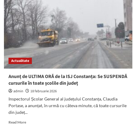
Constanța,
prof.
Claudia
Portase:
„5.516
de
elevi
din
județ
au
Actualitate
susținut
simularea
națională
Anunț de ULTIMA ORĂ de la ISJ Constanța: Se SUSPENDĂ
a
cursurile în toate școlile din județ
examenului
de
admin
18 februarie 2026
Evaluare
Inspectorul Școlar General al județului Constanța, Claudia
Națională
Portase, a anunțat, în urmă cu câteva minute, că toate cursurile
pentru
din județ...
clasa
a
Read
Read More
VIII-
more
a”
about