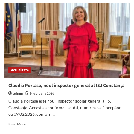
Anunț
de
ULTIMA
ORĂ
de
la
ISJ
Constanța:
Se
SUSPENDĂ
cursurile
în
Actualitate
toate
școlile
din
Claudia Portase, noul inspector general al ISJ Constanța
județ
admin
9 februarie 2026
Claudia Portase este noul inspector școlar general al ISJ
Constanța. Aceasta a confirmat, astăzi, numirea sa: "Începând
cu 09.02.2026, conform...
Read
Read More
more