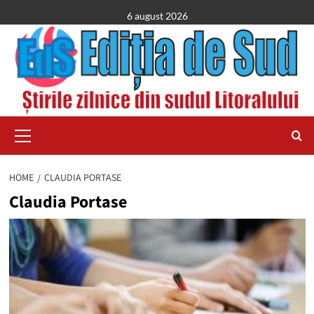
Skip
6 august 2026
to
content
Primary
Menu
HOME
CLAUDIA PORTASE
Claudia Portase