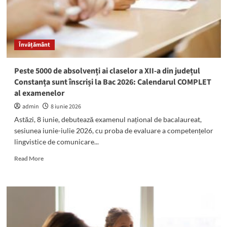
Învățământ
Peste 5000 de absolvenți ai claselor a XII-a din județul
Constanța sunt înscriși la Bac 2026: Calendarul COMPLET
al examenelor
admin
8 iunie 2026
Astăzi, 8 iunie, debutează examenul național de bacalaureat,
sesiunea iunie-iulie 2026, cu proba de evaluare a competențelor
lingvistice de comunicare...
Read
Read More
more
about
Peste
5000
de
absolvenți
ai