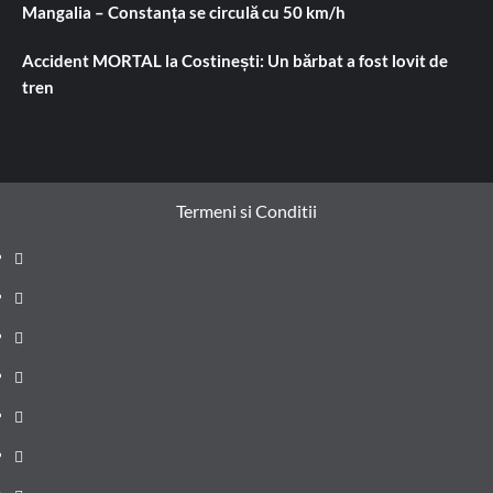
Mangalia – Constanța se circulă cu 50 km/h
Accident MORTAL la Costinești: Un bărbat a fost lovit de
tren
Termeni si Conditii
Prima
pagină
Știri
de
Administrație
ultima
locală
Actualitate
oră
Justiție
Cultura
Sănătate