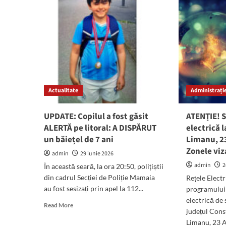
de
zona
fur
Centrală
a
și
ape
presiune
în
scăzută
loca
în
Sali
zona
Peninsulară
din
Actualitate
Administrație
municipiul
Constanța
UPDATE: Copilul a fost găsit
ATENȚIE! S
ALERTĂ pe litoral: A DISPĂRUT
electrică l
un băiețel de 7 ani
Limanu, 23
Zonele viz
admin
29 iunie 2026
admin
2
​În această seară, la ora 20:50, polițiștii
din cadrul Secției de Poliție Mamaia
Rețele Elect
au fost sesizați prin apel la 112...
programului 
electrică de
Read
Read More
județul Cons
more
Limanu, 23 A
about