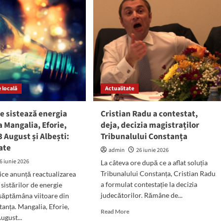
în
nizare
zonele
Industrială
i
Midia
Năvodari,
litatea
Rafinare
gny
Rompetrol
și
Corbu
 locală
Actualitate
de
Jos
e sistează energia
Cristian Radu a contestat,
a Mangalia, Eforie,
deja, decizia magistraților
 August și Albești:
Tribunalului Constanța
ate
admin
26 iunie 2026
6 iunie 2026
La câteva ore după ce a aflat soluția
Tribunalului Constanța, Cristian Radu
rice anunță reactualizarea
a formulat contestație la decizia
sistărilor de energie
judecătorilor. Rămâne de...
 săptămâna viitoare din
tanța. Mangalia, Eforie,
Read
Read More
ugust...
more