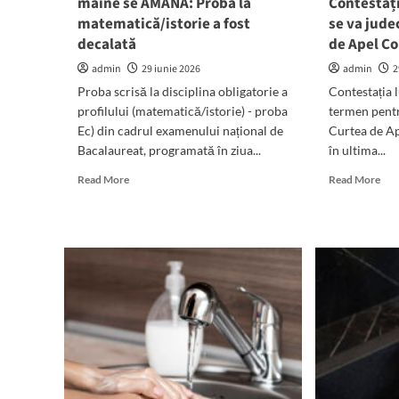
mâine se AMÂNĂ: Proba la
Contestați
matematică/istorie a fost
se va jude
decalată
de Apel C
admin
29 iunie 2026
admin
2
Proba scrisă la disciplina obligatorie a
Contestația 
profilului (matematică/istorie) - proba
termen pentr
Ec) din cadrul examenului național de
Curtea de Ap
Bacalaureat, programată în ziua...
în ultima...
Read
Rea
Read More
Read More
more
mor
about
abo
Examenul
Pe
de
muc
Bacalaureat
de
de
cuți
mâine
Con
se
lui
AMÂNĂ:
Cris
Proba
Rad
la
se
matematică/istorie
va
a
jud