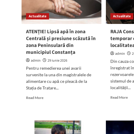
fost
mâi
decalată
la
Actualitate
Actualitate
Cur
de
Ape
ATENȚIE! Lipsă apă în zona
RAJA Cons
Con
Centrală și presiune scăzută în
temporar d
zona Peninsulară din
localitate
municipiul Constanța
admin
2
admin
29 iunie 2026
Din cauza co
înregistrat î
Pentru remedierea unei avarii
rezervoarele
survenite la una din magistralele de
sistemul de 
alimentare cu apă ce pleacă de la
localității...
Stația de Tratare...
Rea
Read
Read More
Read More
mor
more
abo
about
RA
ATENȚIE!
Con
Lipsă
Pro
apă
tem
în