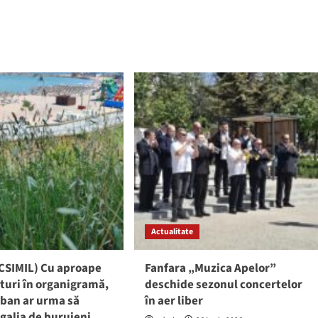
about
d
Cristian
e
Radu
ut
a
NȚIE!
contestat,
deja,
ează
decizia
rgia
magistraților
trică
Tribunalului
Constanța
galia,
ie,
anu,
ust
ști:
Actualitate
ele
te
CSIMIL) Cu aproape
Fanfara „Muzica Apelor”
turi în organigramă,
deschide sezonul concertelor
rban ar urma să
în aer liber
galia de buruieni,