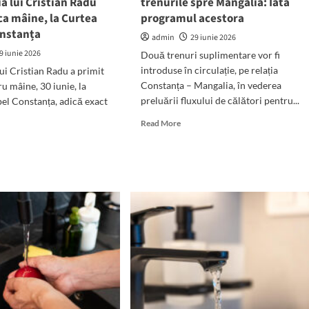
a lui Cristian Radu
trenurile spre Mangalia: Iată
ca mâine, la Curtea
programul acestora
onstanța
admin
29 iunie 2026
9 iunie 2026
Două trenuri suplimentare vor fi
introduse în circulație, pe relația
lui Cristian Radu a primit
Constanța – Mangalia, în vederea
u mâine, 30 iunie, la
preluării fluxului de călători pentru...
el Constanța, adică exact
Read
Read More
more
d
about
e
Beach
ut
Please
suplimentează
hie
trenurile
spre
t:
Mangalia:
testația
Iată
programul
tian
acestora
u
eca