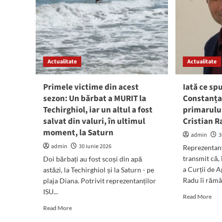
Actualitate
Actualitate
Primele victime din acest
Iată ce sp
sezon: Un bărbat a MURIT la
Constanța
Techirghiol, iar un altul a fost
primarulu
salvat din valuri, în ultimul
Cristian 
moment, la Saturn
admin
3
admin
30 iunie 2026
Reprezentanț
transmit că, 
Doi bărbați au fost scoși din apă
a Curții de A
astăzi, la Techirghiol și la Saturn - pe
Radu îi rămân
plaja Diana. Potrivit reprezentanților
ISU...
Rea
Read More
mor
Read
Read More
abo
more