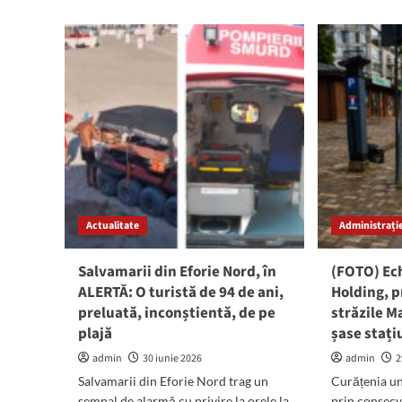
Iat
about
ce
Primele
spu
victime
Pre
din
Con
acest
des
sezon:
man
Un
pri
bărbat
SU
a
Cris
MURIT
Rad
la
Techirghiol,
iar
Actualitate
Administrație
un
altul
a
Salvamarii din Eforie Nord, în
(FOTO) Ech
fost
ALERTĂ: O turistă de 94 de ani,
Holding, p
salvat
preluată, inconștientă, de pe
străzile Ma
din
plajă
valuri,
șase stați
în
admin
30 iunie 2026
admin
2
ultimul
Salvamarii din Eforie Nord trag un
Curățenia un
moment,
la
semnal de alarmă cu privire la orele la
prin consecv