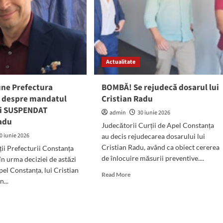
Actualitate
une Prefectura
BOMBĂ! Se rejudecă dosarul lui
 despre mandatul
Cristian Radu
i SUSPENDAT
admin
30 iunie 2026
Radu
Judecătorii Curții de Apel Constanța
0 iunie 2026
au decis rejudecarea dosarului lui
Cristian Radu, având ca obiect cererea
ii Prefecturii Constanța
de înlocuire măsurii preventive....
în urma deciziei de astăzi
pel Constanța, lui Cristian
Read
Read More
...
more
about
d
BOMBĂ!
e
Se
ut
rejudecă