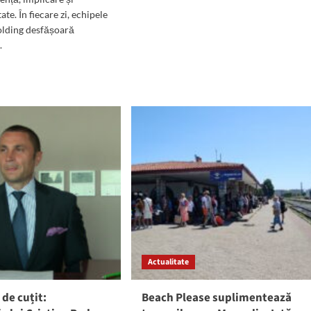
ate. În fiecare zi, echipele
olding desfășoară
.
d
e
ut
TO)
ipele
ris
ding,
zente
te
zile
galiei
Actualitate
or
e
iuni
de cuțit:
Beach Please suplimentează