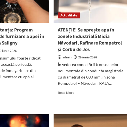
ne,
Actualitate
tea
l
tanța: Program
ATENȚIE! Se oprește apa în
stanța
e furnizare a apei în
zonele Industrială Midia
a Saligny
Năvodari, Rafinare Rompetrol
și Corbu de Jos
9 iunie 2026
admin
29 iunie 2026
nsumului foarte ridicat
n această perioadă,
În vederea conectării tronsoanelor
 de înmagazinare din
nou montate din conducta magistrală,
alimentare cu apă al
cu diametrul de 800 mm, în zona
Rompetrol – Năvodari, RAJA...
d
Read
Read More
e
more
ut
about
JA
ATENȚIE!
stanța:
Se
gram
oprește
porar
apa