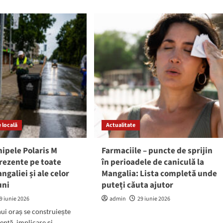
ă
dosarul
lui
ne
Cristian
fectura
Radu
stanța
pre
datul
marului
SPENDAT
tian
u
 locală
Actualitate
ipele Polaris M
Farmaciile – puncte de sprijin
rezente pe toate
în perioadele de caniculă la
ngaliei și ale celor
Mangalia: Lista completă unde
uni
puteți căuta ajutor
9 iunie 2026
admin
29 iunie 2026
ui oraș se construiește
ență, implicare și