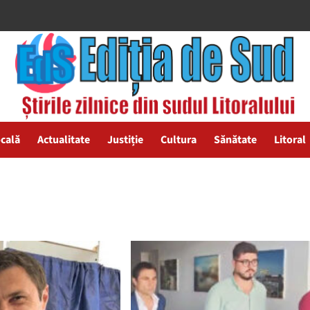
ocală
Actualitate
Justiție
Cultura
Sănătate
Litoral