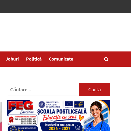
Joburi
Politică
Comunicate
Caută
după: