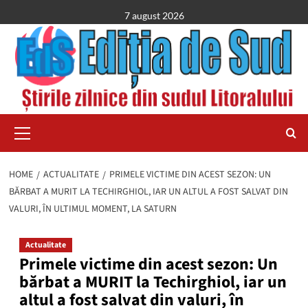
Skip
7 august 2026
to
content
Primary
Menu
HOME
ACTUALITATE
PRIMELE VICTIME DIN ACEST SEZON: UN
BĂRBAT A MURIT LA TECHIRGHIOL, IAR UN ALTUL A FOST SALVAT DIN
VALURI, ÎN ULTIMUL MOMENT, LA SATURN
Actualitate
Primele victime din acest sezon: Un
bărbat a MURIT la Techirghiol, iar un
altul a fost salvat din valuri, în