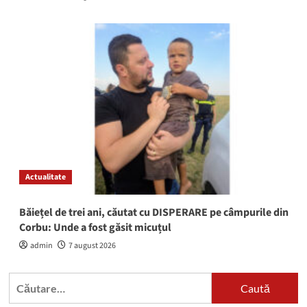
Actualitate
Băiețel de trei ani, căutat cu DISPERARE pe câmpurile din
Corbu: Unde a fost găsit micuțul
admin
7 august 2026
Caută
după: