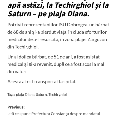
apă astăzi, la Techirghiol și la
Saturn – pe plaja Diana.
Potrivit reprezentanților ISU Dobrogea, un bărbat
de 68 de ani și-a pierdut viața, în ciuda eforturilor
medicilor de a-l resuscita, în zona plajei Zarguzon
din Techirghiol.
Un al doilea bărbat, de 51 de ani, a fost asistat
medical și și-a revenit, după ce a fost scos la mal
din valuri.
Acesta a fost transportat la spital.
Tags:
plaja Diana
,
Saturn
,
Techirghiol
Post
Previous:
Iată ce spune Prefectura Constanța despre mandatul
navigation