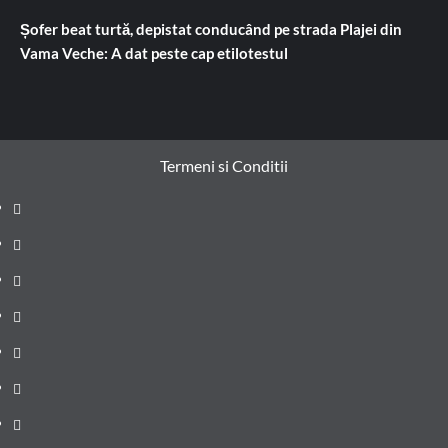
Șofer beat turtă, depistat conducând pe strada Plajei din
Vama Veche: A dat peste cap etilotestul
Termeni si Conditii
Prima
pagină
Știri
de
Administrație
ultima
locală
Actualitate
oră
Justiție
Cultura
Sănătate