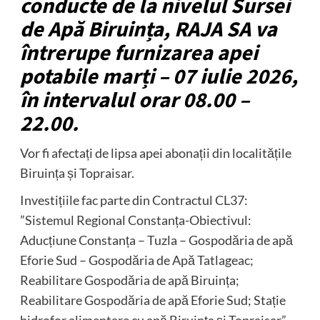
conducte de la nivelul Sursei
de Apă Biruința, RAJA SA va
întrerupe furnizarea apei
potabile marți – 07 iulie 2026,
în intervalul orar 08.00 –
22.00.
Vor fi afectați de lipsa apei abonații din localitățile
Biruința și Topraisar.
Investițiile fac parte din Contractul CL37:
”Sistemul Regional Constanța-Obiectivul:
Aducțiune Constanța – Tuzla – Gospodăria de apă
Eforie Sud – Gospodăria de Apă Tatlageac;
Reabilitare Gospodăria de apă Biruința;
Reabilitare Gospodăria de apă Eforie Sud; Stație
hidrofor alimentare cu apă Biruința și Topraisar”,