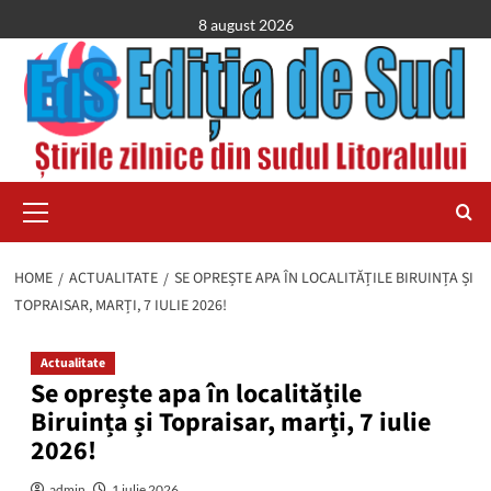
Skip
8 august 2026
to
content
Primary
Menu
HOME
ACTUALITATE
SE OPREȘTE APA ÎN LOCALITĂȚILE BIRUINȚA ȘI
TOPRAISAR, MARȚI, 7 IULIE 2026!
Actualitate
Se oprește apa în localitățile
Biruința și Topraisar, marți, 7 iulie
2026!
admin
1 iulie 2026