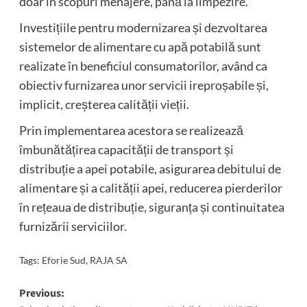
doar în scopuri menajere, până la limpezire.
Investițiile pentru modernizarea și dezvoltarea
sistemelor de alimentare cu apă potabilă sunt
realizate în beneficiul consumatorilor, având ca
obiectiv furnizarea unor servicii ireproșabile și,
implicit, creșterea calității vieții.
Prin implementarea acestora se realizează
îmbunătățirea capacității de transport și
distribuție a apei potabile, asigurarea debitului de
alimentare și a calității apei, reducerea pierderilor
în rețeaua de distribuție, siguranța și continuitatea
furnizării serviciilor.
Tags:
Eforie Sud
,
RAJA SA
Post
Previous: