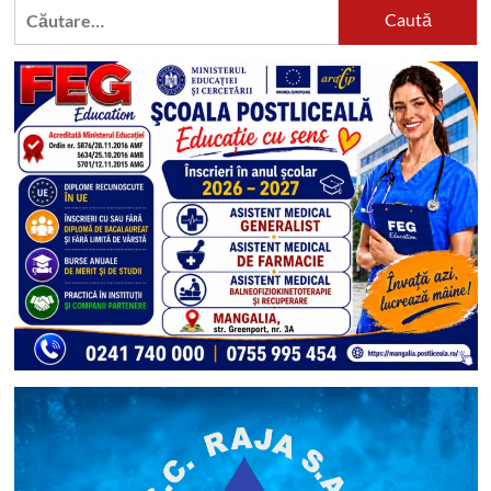
Caută
după: