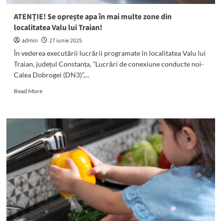
apei
potabile
ATENȚIE! Se oprește apa în mai multe zone din
localitatea Valu lui Traian!
admin
27 iunie 2025
În vederea executării lucrării programate în localitatea Valu lui
Traian, județul Constanța, ”Lucrări de conexiune conducte noi-
Calea Dobrogei (DN3)”,...
Read
Read More
more
about
ATENȚIE!
Se
oprește
apa
în
mai
multe
zone
din
localitatea
Valu
lui