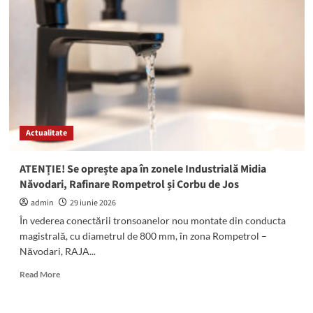
apa
în
localitățile
Biruința
și
Topraisar,
marți,
7
iulie
2026!
Actualitate
ATENȚIE! Se oprește apa în zonele Industrială Midia
Năvodari, Rafinare Rompetrol și Corbu de Jos
admin
29 iunie 2026
În vederea conectării tronsoanelor nou montate din conducta
magistrală, cu diametrul de 800 mm, în zona Rompetrol –
Năvodari, RAJA...
Read
Read More
more
about
ATENȚIE!