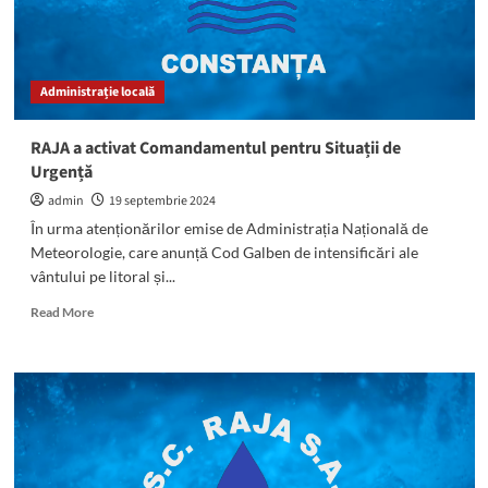
mai
multe
zone
din
Administrație locală
municipiul
Constanța!
RAJA a activat Comandamentul pentru Situații de
Urgență
admin
19 septembrie 2024
În urma atenționărilor emise de Administrația Națională de
Meteorologie, care anunță Cod Galben de intensificări ale
vântului pe litoral și...
Read
Read More
more
about
RAJA
a
activat
Comandamentul
pentru
Situații