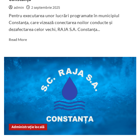
admin
2 septembrie 2025
Pentru executarea unor lucrări programate în municipiul
Constanța, care vizează conectarea noilor conducte și
dezafectarea celor vechi, RAJA S.A. Constanța...
Read
Read More
more
about
Atenție!
Se
oprește
apa
în
mai
multe
zone
din
municipiul
Constanța
Administrație locală