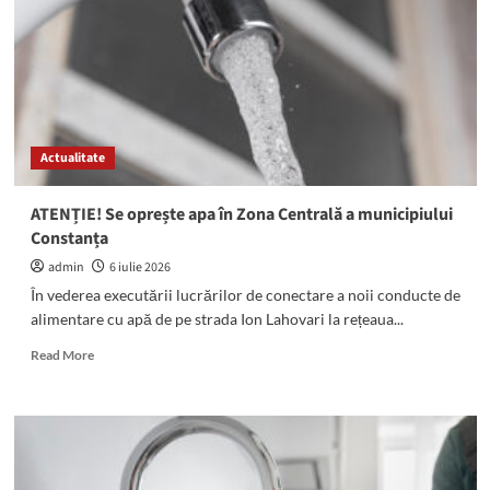
pentru
Situații
de
Urgență
Actualitate
ATENȚIE! Se oprește apa în Zona Centrală a municipiului
Constanța
admin
6 iulie 2026
În vederea executării lucrărilor de conectare a noii conducte de
alimentare cu apă de pe strada Ion Lahovari la rețeaua...
Read
Read More
more
about
ATENȚIE!
Se
oprește
apa