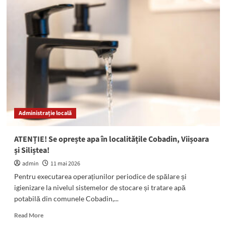
Se
oprește
apa
în
zonele
Industrială
Midia
Năvodari,
Rafinare
Rompetrol
și
Administrație locală
Corbu
de
Jos
ATENȚIE! Se oprește apa în localitățile Cobadin, Viișoara
și Siliștea!
admin
11 mai 2026
Pentru executarea operațiunilor periodice de spălare și
igienizare la nivelul sistemelor de stocare și tratare apă
potabilă din comunele Cobadin,...
Read
Read More
more