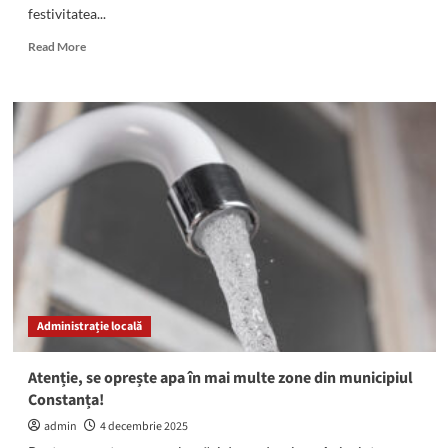
festivitatea...
Read
Read More
more
about
(FOTO)
RAJA
a
premiat
micii
ambasadori
ai
apei
în
cadrul
concursului
Apa
Administrație locală
este
viață!
–
Atenție, se oprește apa în mai multe zone din municipiul
ediția
Constanța!
2026
admin
4 decembrie 2025