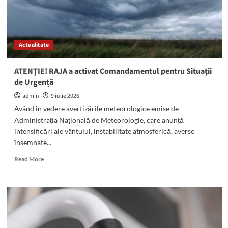
Actualitate
ATENȚIE! RAJA a activat Comandamentul pentru Situații
de Urgență
admin
9 iulie 2026
Având în vedere avertizările meteorologice emise de
Administrația Națională de Meteorologie, care anunță
intensificări ale vântului, instabilitate atmosferică, averse
însemnate...
Read
Read More
more
about
ATENȚIE!
RAJA
a
activat
Comandamentul