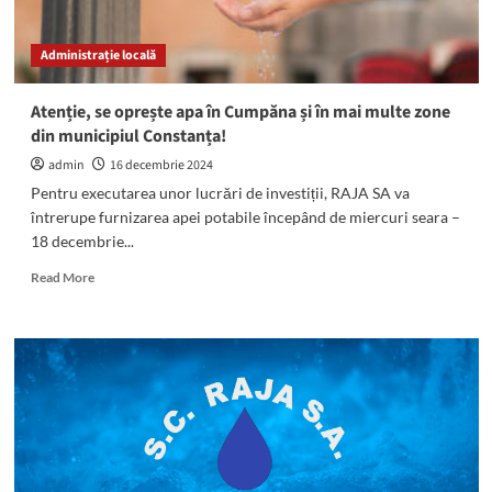
Năvodari,
Ovidiu,
Administrație locală
Lumina,
Sibioara
și
Atenție, se oprește apa în Cumpăna și în mai multe zone
Corbu
din municipiul Constanța!
admin
16 decembrie 2024
Pentru executarea unor lucrări de investiții, RAJA SA va
întrerupe furnizarea apei potabile începând de miercuri seara –
18 decembrie...
Read
Read More
more
about
Atenție,
se
oprește
apa
în
Cumpăna
și
în