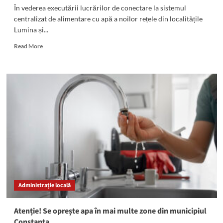
În vederea executării lucrărilor de conectare la sistemul
centralizat de alimentare cu apă a noilor rețele din localitățile
Lumina și...
Read
Read More
more
about
ATENȚIE!
Se
oprește
apa
în
localitățile
Năvodari
și
Corbu
Administrație locală
Atenție! Se oprește apa în mai multe zone din municipiul
Constanța