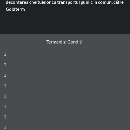
decontarea cheltuielor cu transportul public în comun, către
Goldterm
Termeni si Conditii
Prima
pagină
Știri
de
Administrație
ultima
locală
Actualitate
oră
Justiție
Cultura
Sănătate
Litoral