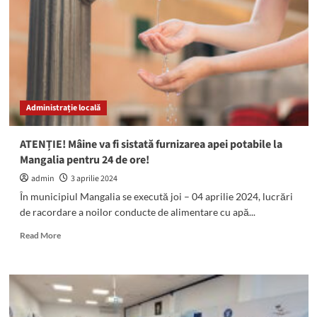
august–
8
septembrie
2024
traficul
rutier
va
fi
Administrație locală
blocat
pe
strada
ATENȚIE! Mâine va fi sistată furnizarea apei potabile la
Baba
Mangalia pentru 24 de ore!
Novac
din
admin
3 aprilie 2024
Constanța!
În municipiul Mangalia se execută joi – 04 aprilie 2024, lucrări
de racordare a noilor conducte de alimentare cu apă...
Read
Read More
more
about
ATENȚIE!
Mâine
va
fi