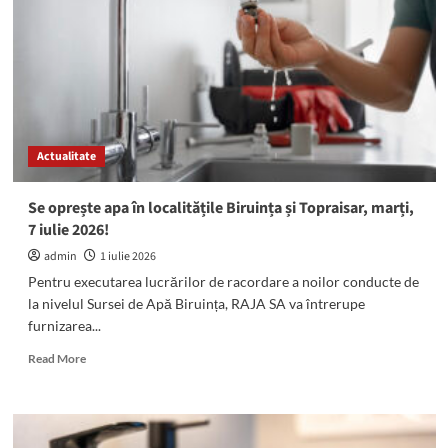
în
Zona
Centrală
a
municipiului
Constanța
Actualitate
Se oprește apa în localitățile Biruința și Topraisar, marți,
7 iulie 2026!
admin
1 iulie 2026
Pentru executarea lucrărilor de racordare a noilor conducte de
la nivelul Sursei de Apă Biruința, RAJA SA va întrerupe
furnizarea...
Read
Read More
more
about
Se
oprește