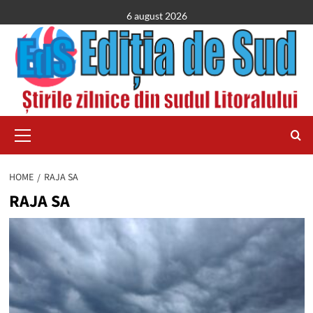
Skip
6 august 2026
to
content
Primary
Menu
HOME
RAJA SA
RAJA SA