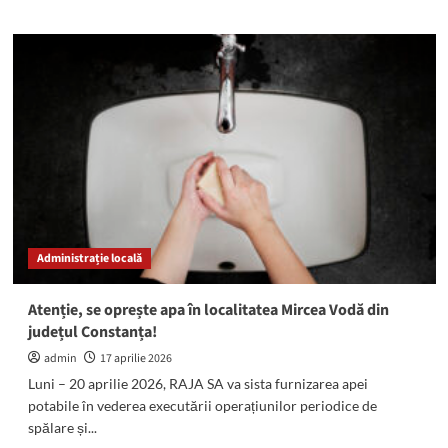
about
ATENȚIE!
Se
oprește
apa
în
localitățile
Cobadin,
Viișoara
și
Siliștea!
Administrație locală
Atenție, se oprește apa în localitatea Mircea Vodă din
județul Constanța!
admin
17 aprilie 2026
Luni – 20 aprilie 2026, RAJA SA va sista furnizarea apei
potabile în vederea executării operațiunilor periodice de
spălare și...