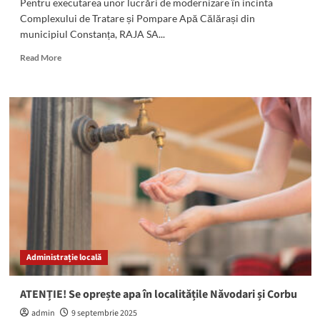
Pentru executarea unor lucrări de modernizare în incinta
Complexului de Tratare și Pompare Apă Călărași din
municipiul Constanța, RAJA SA...
Read
Read More
more
about
Atenție,
se
oprește
apa
în
mai
multe
zone
din
municipiul
Constanța!
Administrație locală
ATENȚIE! Se oprește apa în localitățile Năvodari și Corbu
admin
9 septembrie 2025