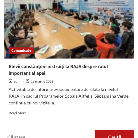
sistată
furnizarea
apei
potabile
la
Mangalia
pentru
24
Comunicate
de
ore!
Elevii constănțeni instruiți la RAJA despre rolul
important al apei
admin
28 martie 2023
Activitățile de informare-documentare derulate la nivelul
RAJA, în cadrul Programelor Școala Altfel și Săptămâna Verde,
continuă cu noi vizite la...
Read
Read More
more
about
Elevii
Caută
constănțeni