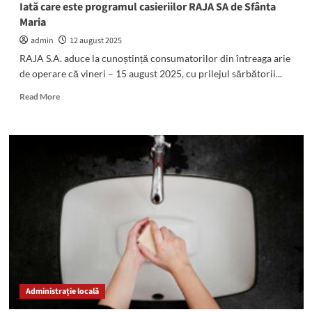
Iată care este programul casieriilor RAJA SA de Sfânta
Maria
admin
12 august 2025
RAJA S.A. aduce la cunoștință consumatorilor din întreaga arie
de operare că vineri – 15 august 2025, cu prilejul sărbătorii...
Read
Read More
more
about
Iată
care
este
programul
casieriilor
RAJA
SA
de
Sfânta
Maria
Administrație locală