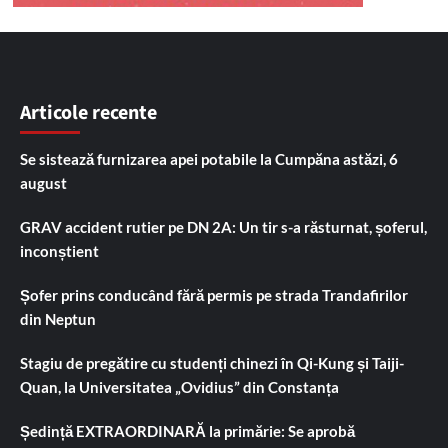
Articole recente
Se sistează furnizarea apei potabile la Cumpăna astăzi, 6
august
GRAV accident rutier pe DN 2A: Un tir s-a răsturnat, șoferul,
inconștient
Șofer prins conducând fără permis pe strada Trandafirilor
din Neptun
Stagiu de pregătire cu studenți chinezi în Qi-Kung și Taiji-
Quan, la Universitatea „Ovidius” din Constanța
Ședință EXTRAORDINARĂ la primărie: Se aprobă