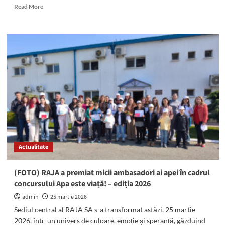
Read
Read More
more
about
Atenție,
se
oprește
apa
în
localitatea
Mircea
Vodă
din
județul
Constanța!
Actualitate
(FOTO) RAJA a premiat micii ambasadori ai apei în cadrul
concursului Apa este viață! – ediția 2026
admin
25 martie 2026
Sediul central al RAJA SA s-a transformat astăzi, 25 martie
2026, într-un univers de culoare, emoție și speranță, găzduind