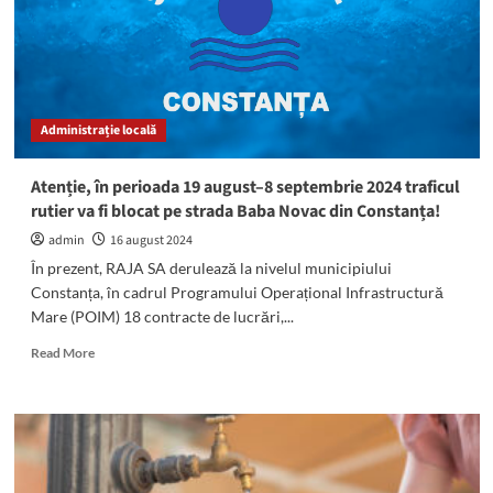
de
Urgență
Administrație locală
Atenție, în perioada 19 august–8 septembrie 2024 traficul
rutier va fi blocat pe strada Baba Novac din Constanța!
admin
16 august 2024
În prezent, RAJA SA derulează la nivelul municipiului
Constanța, în cadrul Programului Operațional Infrastructură
Mare (POIM) 18 contracte de lucrări,...
Read
Read More
more
about
Atenție,
în
perioada
19