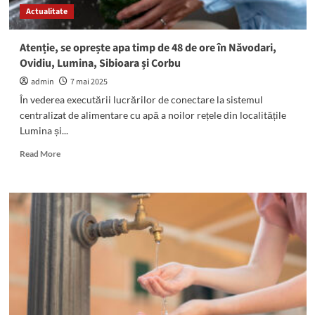
Actualitate
Traian!
Atenție, se oprește apa timp de 48 de ore în Năvodari,
Ovidiu, Lumina, Sibioara și Corbu
admin
7 mai 2025
În vederea executării lucrărilor de conectare la sistemul
centralizat de alimentare cu apă a noilor rețele din localitățile
Lumina și...
Read
Read More
more
about
Atenție,
se
oprește
apa
timp
de
48
de
ore
în