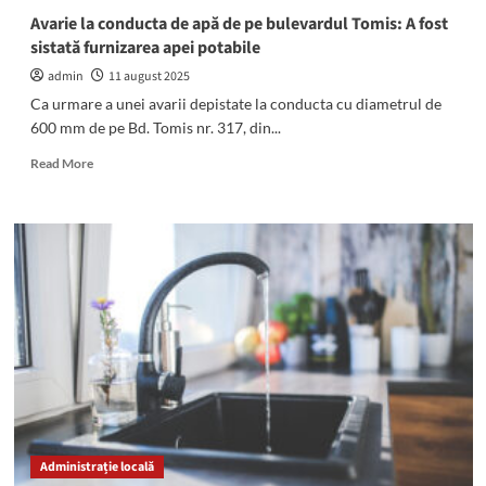
Avarie la conducta de apă de pe bulevardul Tomis: A fost
sistată furnizarea apei potabile
admin
11 august 2025
Ca urmare a unei avarii depistate la conducta cu diametrul de
600 mm de pe Bd. Tomis nr. 317, din...
Read
Read More
more
about
Avarie
la
conducta
de
apă
de
pe
bulevardul
Tomis:
A
fost
sistată
Administrație locală
furnizarea