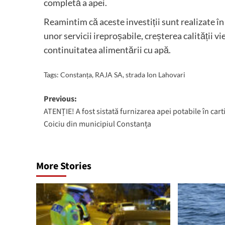
completă a apei.
Reamintim că aceste investiții sunt realizate în
unor servicii ireproșabile, creșterea calității vi
continuitatea alimentării cu apă.
Tags:
Constanța
,
RAJA SA
,
strada Ion Lahovari
Post
Previous:
ATENȚIE! A fost sistată furnizarea apei potabile în cart
navigation
Coiciu din municipiul Constanța
More Stories