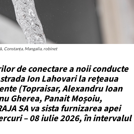
ă, Constanța, Mangalia, robinet
rilor de conectare a noii conducte
strada Ion Lahovari la rețeaua
acente (Topraisar, Alexandru Ioan
nu Gherea, Panait Moșoiu,
RAJA SA va sista furnizarea apei
rcuri – 08 iulie 2026, în intervalul