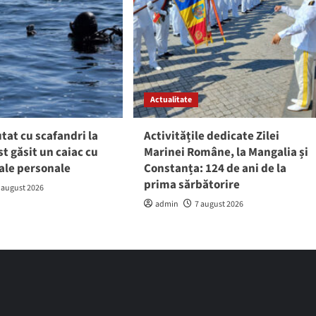
Actualitate
tat cu scafandri la
Activitățile dedicate Zilei
st găsit un caiac cu
Marinei Române, la Mangalia și
sale personale
Constanța: 124 de ani de la
prima sărbătorire
 august 2026
admin
7 august 2026