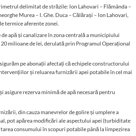
erimetrul delimitat de străzile: Ion Lahovari – Flămânda –
heorghe Murea – I. Ghe. Duca – Călărași – Ion Lahovari,
le termice aferente zonei.
 de apă și canalizare în zona centrală a municipiului
v 20 milioane de lei, derulată prin Programul Operațional
asigurăm pe abonații afectați că echipele constructorului
tervențiilor și reluarea furnizării apei potabile în cel mai
își asigure rezerva minimă de apă necesară pentru
nizării, din cauza manevrelor de golire și umplere a
al, pot apărea modificări ale aspectului apei (turbiditate
itarea consumului în scopuri potabile până la limpezirea