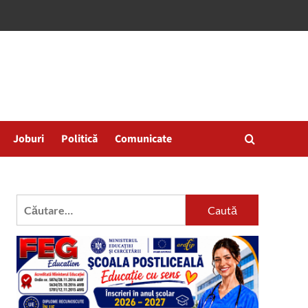
Joburi
Politică
Comunicate
Caută
după: