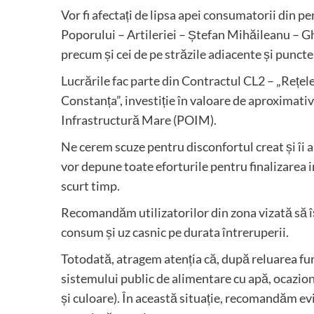
Vor fi afectați de lipsa apei consumatorii din p
Poporului – Artileriei – Ștefan Mihăileanu – G
precum și cei de pe străzile adiacente și puncte
Lucrările fac parte din Contractul CL2 – „Rețele
Constanța”, investiție în valoare de aproximati
Infrastructură Mare (POIM).
Ne cerem scuze pentru disconfortul creat și îi 
vor depune toate eforturile pentru finalizarea in
scurt timp.
Recomandăm utilizatorilor din zona vizată să 
consum și uz casnic pe durata întreruperii.
Totodată, atragem atenția că, după reluarea fur
sistemului public de alimentare cu apă, ocazion
și culoare). În această situație, recomandăm ev