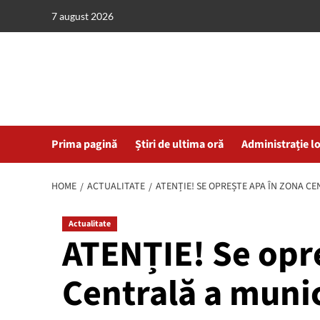
Skip
7 august 2026
to
content
Prima pagină
Știri de ultima oră
Administrație l
HOME
ACTUALITATE
ATENȚIE! SE OPREȘTE APA ÎN ZONA C
Actualitate
ATENȚIE! Se opr
Centrală a muni