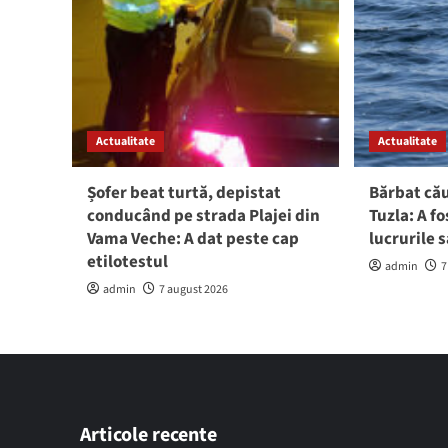
Actualitate
Actualitate
Șofer beat turtă, depistat
Bărbat cău
conducând pe strada Plajei din
Tuzla: A fo
Vama Veche: A dat peste cap
lucrurile 
etilotestul
admin
7
admin
7 august 2026
Articole recente