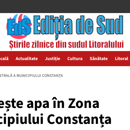
ocală
Actualitate
Justiție
Cultura
Sănătate
Litoral
ENTRALĂ A MUNICIPIULUI CONSTANȚA
ește apa în Zona
cipiului Constanța