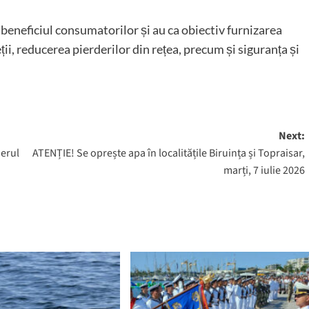
 beneficiul consumatorilor și au ca obiectiv furnizarea
eții, reducerea pierderilor din rețea, precum și siguranța și
Next:
ierul
ATENȚIE! Se oprește apa în localitățile Biruința și Topraisar,
marți, 7 iulie 2026