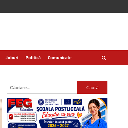
Joburi
Politică
Comunicate
Caută
după: