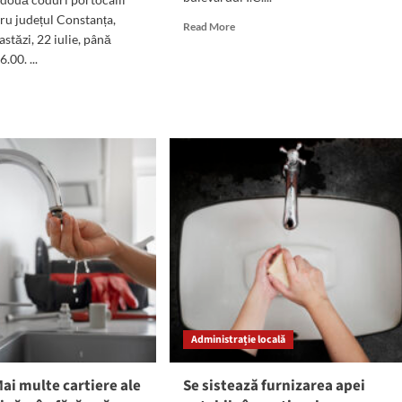
tru județul Constanța,
Read
Read More
stăzi, 22 iulie, până
more
.00. ...
about
14
d
ore
e
fără
ut
apă
D
potabilă
RTOCALIU
în
mai
multe
zone
rse
ale
Constanței
țul
stanța:
ea
Administrație locală
ă
ai multe cartiere ale
Se sistează furnizarea apei