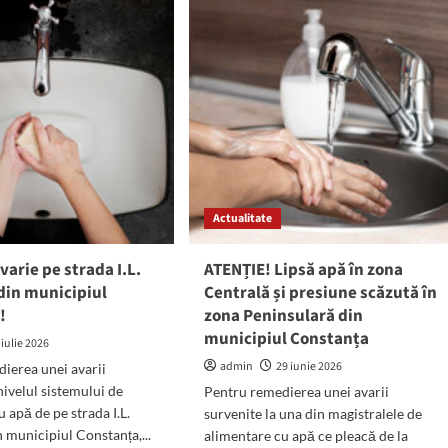
ește
oprește
apa
în
a
localitățile
trală
Biruința
și
icipiului
Topraisar,
stanța
marți,
7
iulie
2026
Actualitate
varie pe strada I.L.
ATENȚIE! Lipsă apă în zona
din municipiul
Centrală și presiune scăzută în
!
zona Peninsulară din
municipiul Constanța
 iulie 2026
admin
29 iunie 2026
ierea unei avarii
nivelul sistemului de
Pentru remedierea unei avarii
 apă de pe strada I.L.
survenite la una din magistralele de
n municipiul Constanța,...
alimentare cu apă ce pleacă de la