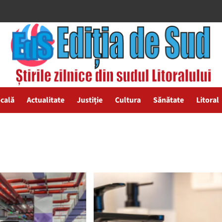
ocală
Actualitate
Justiție
Cultura
Sănătate
Litoral