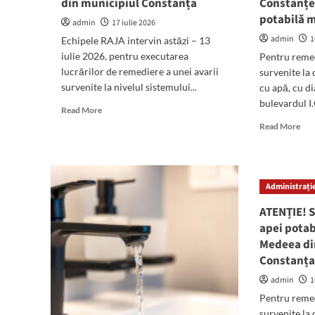
din municipiul Constanța
Constanțe
litri
potabilă m
de
admin
17 iulie 2026
apă
admin
1
Echipele RAJA intervin astăzi – 13
pe
iulie 2026, pentru executarea
Pentru remed
met
lucrărilor de remediere a unei avarii
survenite la
păt
survenite la nivelul sistemului...
cu apă, cu d
bulevardul I.C
Read
Read More
more
Rea
Read More
about
mor
ATENȚIE!
abo
Avarie
ATE
pe
Mai
Administrație
aleea
mul
Daliei
cart
ATENȚIE! S
din
ale
apei potab
municipiul
Con
Constanța
Medeea di
răm
Constanț
făr
apă
admin
1
pot
Pentru remed
marț
21
survenite la