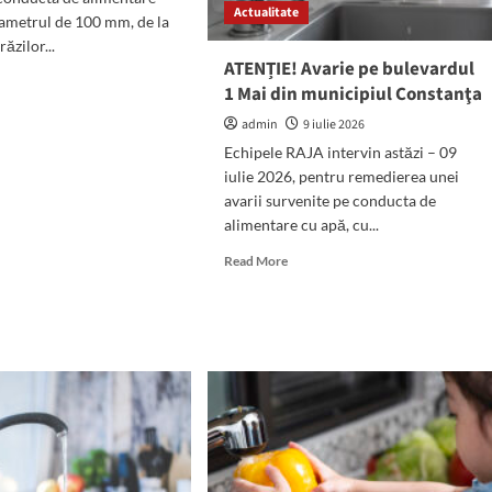
Actualitate
e
iametrul de 100 mm, de la
răzilor...
ATENȚIE! Avarie pe bulevardul
d
1 Mai din municipiul Constanţa
e
ut
admin
9 iulie 2026
NȚIE!
Echipele RAJA intervin astăzi – 09
iulie 2026, pentru remedierea unei
ează
avarii survenite pe conducta de
nizarea
alimentare cu apă, cu...
i
abile
Read
Read More
more
ierul
about
eea
ATENȚIE!
Avarie
icipiul
pe
stanța
bulevardul
1
Mai
din
municipiul
Constanţa