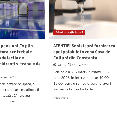
Administrație locală
 pensiuni, în plin
ATENȚIE! Se sistează furnizarea
itoral: ce trebuie
apei potabile în zona Casa de
a detecția de
Cultură din Constanța
hidranți și trapele de
admin
29 iulie 2026
Echipele RAJA intervin astăzi – 13
 august 2026
iulie 2026, în intervalul orar 10:00-
13:00, pentru remedierea unei avarii
te de cazare ocupată, o
survenite la conducta de...
incendiu care nu afișează
antează că întreaga
Read
Read More
funcționa...
more
about
d
ATENȚIE!
e
Se