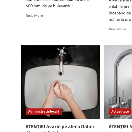
600 mm, de pe bulevardul...
valabile pen
începând de a
Read
Read More
mâine la ora 6
more
about
Rea
Read More
Constanța:
mor
Atenție,
abo
se
CO
oprește
PO
apa
de
în
ploi
cartierele
în
Far,
ave
Km4
în
și
tot
zona
jude
Trezoreria
Con
Constanța!
Vor
căd
Administrație locală
Actualitate
pân
la
90
ATENȚIE! Avarie pe aleea Daliei
ATENȚIE! M
de