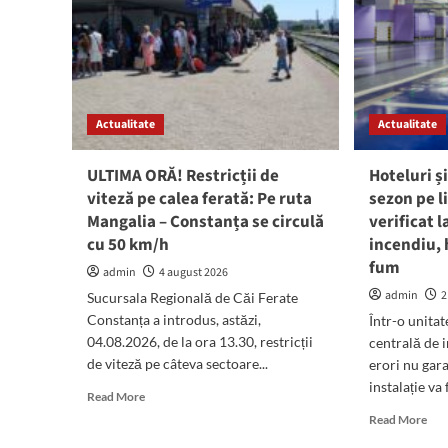
Actualitate
Actualitate
ULTIMA ORĂ! Restricții de
Hoteluri și
viteză pe calea ferată: Pe ruta
sezon pe l
Mangalia – Constanța se circulă
verificat l
cu 50 km/h
incendiu, 
fum
admin
4 august 2026
admin
2
Sucursala Regională de Căi Ferate
Constanța a introdus, astăzi,
Într-o unita
04.08.2026, de la ora 13.30, restricții
centrală de 
de viteză pe câteva sectoare...
erori nu gar
instalație va 
Read
Read More
more
Rea
Read More
about
mor