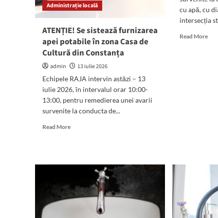
Administrație locală
iuli
cu apă, cu d
intersecția st
ATENȚIE! Se sistează furnizarea
Rea
Read More
apei potabile în zona Casa de
mor
Cultură din Constanța
abo
ATE
admin
13 iulie 2026
Se
Echipele RAJA intervin astăzi – 13
sist
iulie 2026, în intervalul orar 10:00-
fur
13:00, pentru remedierea unei avarii
ape
pot
survenite la conducta de...
în
Read
Read More
cart
more
Med
about
din
ATENȚIE!
mun
Se
Con
sistează
furnizarea
apei
potabile
în
zona