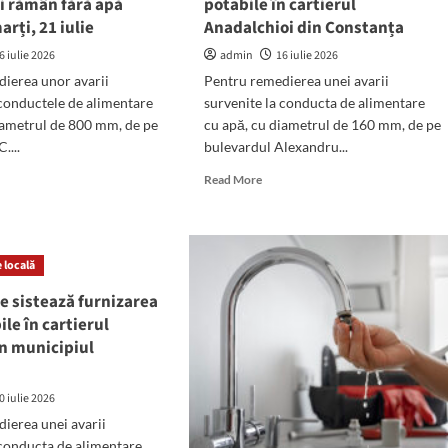
i rămân fără apă
potabile în cartierul
arți, 21 iulie
Anadalchioi din Constanța
6 iulie 2026
admin
16 iulie 2026
ierea unor avarii
Pentru remedierea unei avarii
rul
 conductele de alimentare
survenite la conducta de alimentare
rat
iametrul de 800 mm, de pe
cu apă, cu diametrul de 160 mm, de pe
....
bulevardul Alexandru...
d
Read
Read More
e
more
ut
about
NȚIE!
Se
sistează
 locală
te
furnizarea
iere
apei
e sistează furnizarea
potabile
ile în cartierul
stanței
în
n municipiul
ân
cartierul
a
ă
Anadalchioi
din
0 iulie 2026
abilă
Constanța
ierea unei avarii
i,
 conducta de alimentare