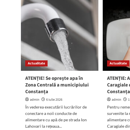
opr
în
apa
zona
în
străzii
Zon
Poporului
Cen
din
a
municipiul
mun
Constanța:
Con
Se
sistează
furnizarea
apei
Actualitate
Actualitate
potabile
ATENȚIE! Se oprește apa în
ATENȚIE: A
Zona Centrală a municipiului
Caragiale 
Constanța
Constanța
admin
6 iulie 2026
admin
1
În vederea executării lucrărilor de
Pentru remed
conectare a noii conducte de
survenite la 
alimentare cu apă de pe strada Ion
alimentare cu
Lahovari la rețeaua...
Caragiale di