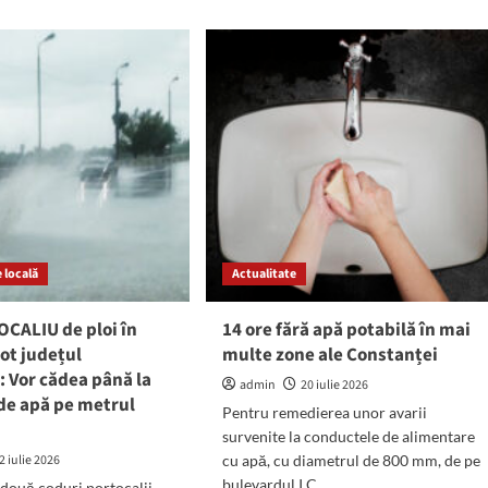
ut
sistează
eluri
furnizarea
apei
iuni,
potabile
în
zona
on
Casa
de
ral:
Cultură
din
buie
Constanța
ficat
 locală
Actualitate
cția
endiu,
CALIU de ploi în
14 ore fără apă potabilă în mai
anți
tot județul
multe zone ale Constanței
 Vor cădea până la
pele
admin
20 iulie 2026
i de apă pe metrul
Pentru remedierea unor avarii
survenite la conductele de alimentare
2 iulie 2026
cu apă, cu diametrul de 800 mm, de pe
bulevardul I.C....
două coduri portocalii