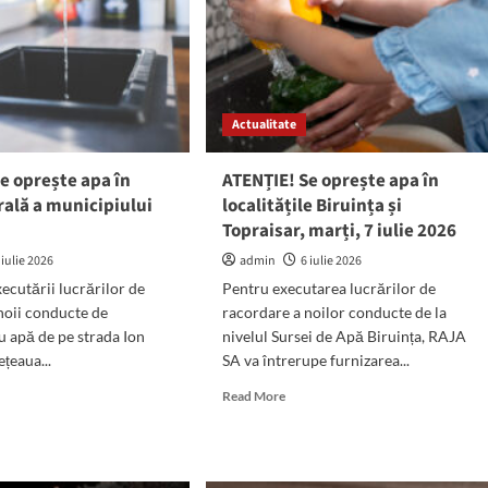
Actualitate
e oprește apa în
ATENȚIE! Se oprește apa în
ală a municipiului
localitățile Biruința și
a
Topraisar, marți, 7 iulie 2026
 iulie 2026
admin
6 iulie 2026
xecutării lucrărilor de
Pentru executarea lucrărilor de
noii conducte de
racordare a noilor conducte de la
u apă de pe strada Ion
nivelul Sursei de Apă Biruința, RAJA
ețeaua...
SA va întrerupe furnizarea...
d
Read
Read More
e
more
ut
about
NȚIE!
ATENȚIE!
Se