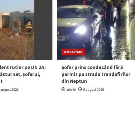
Actualitate
ent rutier pe DN 2A:
Șofer prins conducând fără
răsturnat, șoferul,
permis pe strada Trandafirilor
nt
din Neptun
 august 2026
admin
6 august 2026