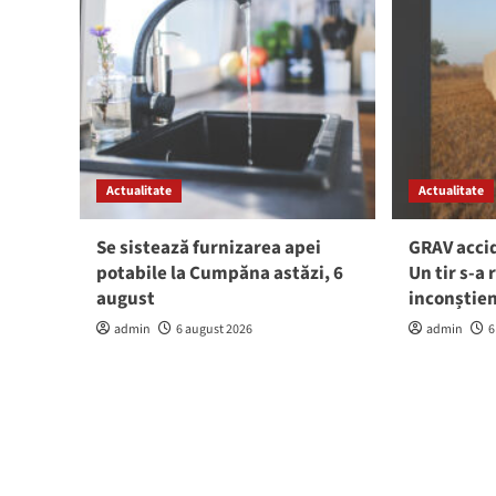
Actualitate
Actualitate
Se sistează furnizarea apei
GRAV accid
potabile la Cumpăna astăzi, 6
Un tir s-a 
august
inconștie
admin
6 august 2026
admin
6