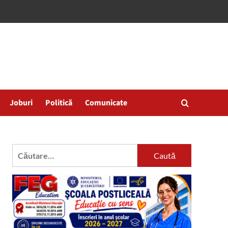
Joburi
Politică
Comunicate
Caută
după: