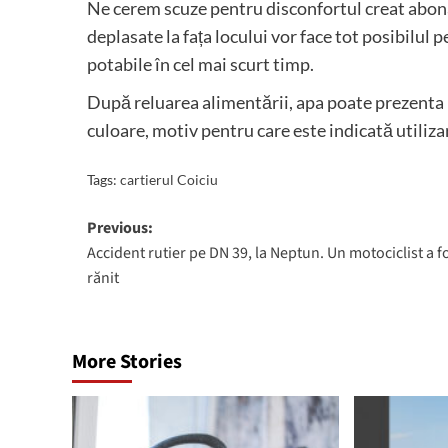
Ne cerem scuze pentru disconfortul creat abonaț
deplasate la fața locului vor face tot posibilul p
potabile în cel mai scurt timp.
După reluarea alimentării, apa poate prezenta
culoare, motiv pentru care este indicată utiliza
Tags:
cartierul Coiciu
Post
Previous:
Accident rutier pe DN 39, la Neptun. Un motociclist a f
navigation
rănit
More Stories