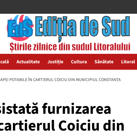
ocală
Actualitate
Justiție
Cultura
Sănătate
Litoral
 APEI POTABILE ÎN CARTIERUL COICIU DIN MUNICIPIUL CONSTANȚA
sistată furnizarea
cartierul Coiciu din