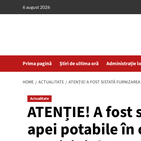
Skip
6 august 2026
to
content
Prima pagină
Știri de ultima oră
Administrație l
HOME
ACTUALITATE
ATENȚIE! A FOST SISTATĂ FURNIZAREA
Actualitate
ATENȚIE! A fost 
apei potabile în 