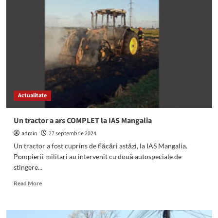
proiectil
antiaerian
din
al
Doilea
Război
Mondial,
descoperit
în
mare,
Actualitate
lângă
Mangalia.
A
Un tractor a ars COMPLET la IAS Mangalia
fost
admin
27 septembrie 2024
detonat,
în
Un tractor a fost cuprins de flăcări astăzi, la IAS Mangalia.
siguranță
Pompierii militari au intervenit cu două autospeciale de
stingere...
Read
Read More
more
about
Un