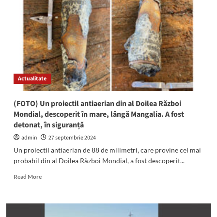
au
emis
un
Cod
PORTOCALIU
pentru
jumătatea
de
Actualitate
est
a
țării
(FOTO) Un proiectil antiaerian din al Doilea Război
Mondial, descoperit în mare, lângă Mangalia. A fost
detonat, în siguranță
admin
27 septembrie 2024
Un proiectil antiaerian de 88 de milimetri, care provine cel mai
probabil din al Doilea Război Mondial, a fost descoperit...
Read
Read More
more
about
(FOTO)
Un