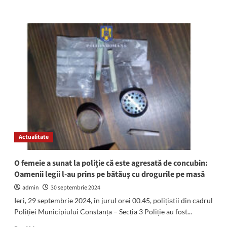
more
about
RAZIE
de
amploare
în
tot
județul
Constanța:
Au
fost
ridicate
zeci
de
Actualitate
permise
de
conducere
O femeie a sunat la poliție că este agresată de concubin:
și
Oamenii legii l-au prins pe bătăuș cu drogurile pe masă
aplicate
peste
admin
30 septembrie 2024
1.000
Ieri, 29 septembrie 2024, în jurul orei 00.45, polițiștii din cadrul
de
Poliției Municipiului Constanța – Secția 3 Poliție au fost...
sancțiuni
contravenționale
Read