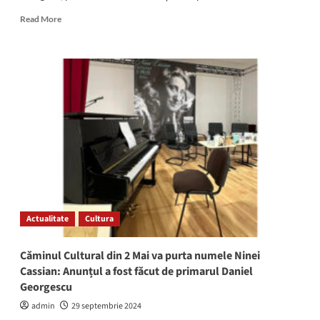
Read
Read More
more
about
Copaci
puși
la
pământ
de
vânt
la
Mangalia
și
23
August!
Actualitate
Cultura
Căminul Cultural din 2 Mai va purta numele Ninei
Cassian: Anunțul a fost făcut de primarul Daniel
Georgescu
admin
29 septembrie 2024