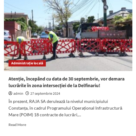
tractor
a
ars
COMPLET
la
IAS
Mangalia
Administrație locală
Atenție, începând cu data de 30 septembrie, vor demara
lucrările în zona intersecției de la Delfinariu!
admin
27 septembrie 2024
În prezent, RAJA SA derulează la nivelul municipiului
Constanța, în cadrul Programului Operațional Infrastructură
Mare (POIM) 18 contracte de lucrări,...
Read
Read More
more
about