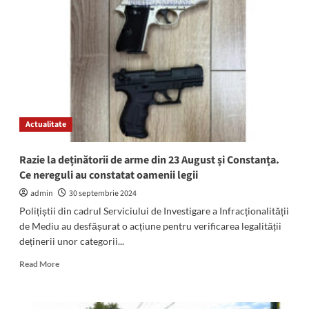
electronică,
extinse
în
toată
țara:
În
ce
cauze
penale
Actualitate
sunt
utilizate
Razie la deținătorii de arme din 23 August și Constanța.
Ce nereguli au constatat oamenii legii
admin
30 septembrie 2024
Polițiștii din cadrul Serviciului de Investigare a Infracționalității
de Mediu au desfășurat o acțiune pentru verificarea legalității
deținerii unor categorii...
Read
Read More
more
about
Razie