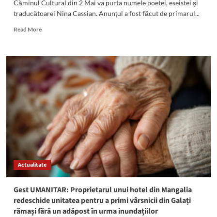
Căminul Cultural din 2 Mai va purta numele poetei, eseistei și
traducătoarei Nina Cassian. Anunțul a fost făcut de primarul...
Read
Read More
more
about
Căminul
Cultural
din
2
Mai
va
purta
numele
Ninei
Cassian:
Anunțul
a
Actualitate
fost
făcut
de
Gest UMANITAR: Proprietarul unui hotel din Mangalia
primarul
redeschide unitatea pentru a primi vârsnicii din Galați
Daniel
rămași fără un adăpost în urma inundațiilor
Georgescu