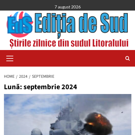
Skip
7 august 2026
to
content
Primary
Menu
HOME
2024
SEPTEMBRIE
Lună:
septembrie 2024