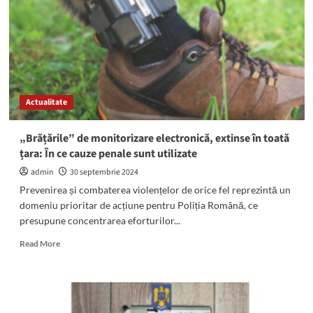
și
chatbot
pe
site-
ul
propriu:
„RAReș”
Actualitate
„Brățările” de monitorizare electronică, extinse în toată
țara: În ce cauze penale sunt utilizate
admin
30 septembrie 2024
Prevenirea și combaterea violențelor de orice fel reprezintă un
domeniu prioritar de acțiune pentru Poliția Română, ce
presupune concentrarea eforturilor...
Read
Read More
more
about
„Brățările”
de
monitorizare