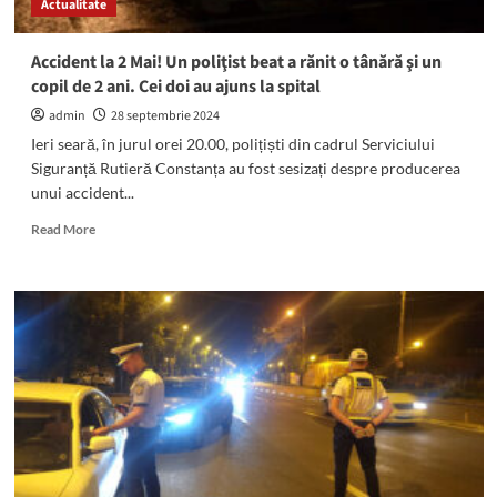
Actualitate
tir
cu
arcul
Accident la 2 Mai! Un poliţist beat a rănit o tânără şi un
și
copil de 2 ani. Cei doi au ajuns la spital
de
kureș,
admin
28 septembrie 2024
mâncăruri
Ieri seară, în jurul orei 20.00, polițiști din cadrul Serviciului
și
Siguranță Rutieră Constanța au fost sesizați despre producerea
meșteșuguri
unui accident...
tradiționale
Read
Read More
more
about
Accident
la
2
Mai!
Un
poliţist
beat
a
rănit
o