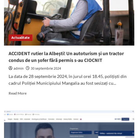
Mangalia
și
Limanu
Actualitate
ACCIDENT rutier la Albești! Un autoturism și un tractor
condus de un șofer fără permis s-au CIOCNIT
admin
30 septembrie 2024
La data de 28 septembrie 2024, în jurul orei 18.45, polițiști din
cadrul Poliției Municipiului Mangalia au fost sesizați cu...
Read
Read More
more
about
ACCIDENT
rutier
la
Albești!
Un