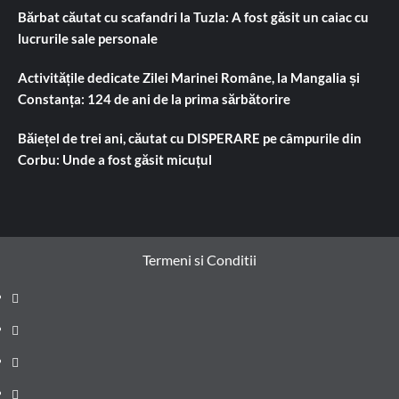
Bărbat căutat cu scafandri la Tuzla: A fost găsit un caiac cu
lucrurile sale personale
Activitățile dedicate Zilei Marinei Române, la Mangalia și
Constanța: 124 de ani de la prima sărbătorire
Băiețel de trei ani, căutat cu DISPERARE pe câmpurile din
Corbu: Unde a fost găsit micuțul
Termeni si Conditii
Prima
pagină
Știri
de
Administrație
ultima
locală
Actualitate