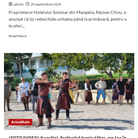
admin
29 septembrie 2024
Proprietarul Hotelului Solymar din Mangalia, Răzvan Chivu, a
anunțat că își redeschide unitatea până la primăvară, pentru a
le oferi...
Read
Read More
more
about
Gest
UMANITAR:
Proprietarul
unui
hotel
din
Mangalia
redeschide
unitatea
pentru
a
primi
Actualitate
vârsnicii
din
Galați