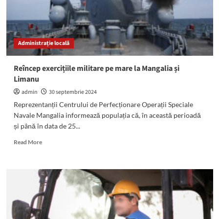
Administrație locală
Reîncep exercițiile militare pe mare la Mangalia și
Limanu
admin
30 septembrie 2024
Reprezentanții Centrului de Perfecționare Operații Speciale
Navale Mangalia informează populația că, în această perioadă
și până în data de 25...
Read
Read More
more
about
Reîncep
exercițiile
militare
pe
mare
la