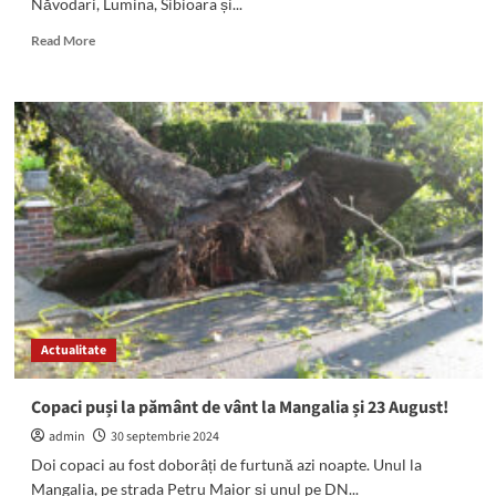
Năvodari, Lumina, Sibioara și...
masă
Read
Read More
more
about
A
fost
amânată
lucrarea
RAJA
programată
din
Năvodari,
Lumina,
Sibioara
și
Corbu
Actualitate
Copaci puși la pământ de vânt la Mangalia și 23 August!
admin
30 septembrie 2024
Doi copaci au fost doborâți de furtună azi noapte. Unul la
Mangalia, pe strada Petru Maior și unul pe DN...