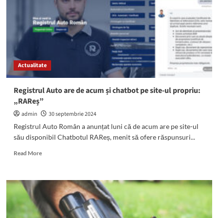
autoturism
și
un
tractor
condus
de
un
Actualitate
șofer
fără
permis
Registrul Auto are de acum și chatbot pe site-ul propriu:
s-
„RAReș”
au
CIOCNIT
admin
30 septembrie 2024
Registrul Auto Român a anunțat luni că de acum are pe site-ul
său disponibil Chatbotul RAReș, menit să ofere răspunsuri...
Read
Read More
more
about
Registrul
Auto
are
de
acum