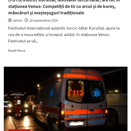
(FOTO/VIDEO) Kurultai, festivalul turcic-tătar, are loc în
rămași
stațiunea Venus: Competiții de tir cu arcul și de kureș,
fără
mâncăruri și meșteșuguri tradiționale
un
adăpost
admin
28 septembrie 2024
în
Festivalul Internațional autentic turcic-tătar Kurultai, ajuns la
urma
cea de-a noua ediție, a început, astăzi, în stațiunea Venus.
inundațiilor
Festivalul se vă...
Read
Read More
more
about
(FOTO/VIDEO)
Kurultai,
festivalul
turcic-
tătar,
are
loc
în
stațiunea
Venus:
Competiții
de