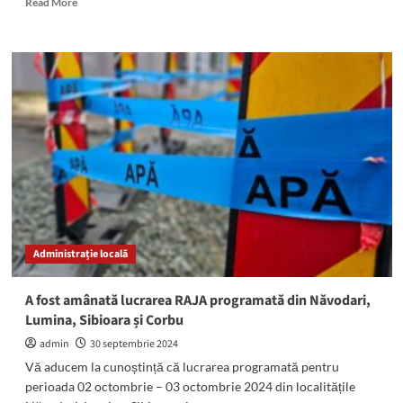
Read More
more
about
O
femeie
a
sunat
la
poliție
că
este
agresată
de
concubin:
Oamenii
Administrație locală
legii
l-
au
A fost amânată lucrarea RAJA programată din Năvodari,
prins
Lumina, Sibioara și Corbu
pe
bătăuș
admin
30 septembrie 2024
cu
Vă aducem la cunoștință că lucrarea programată pentru
drogurile
perioada 02 octombrie – 03 octombrie 2024 din localitățile
pe