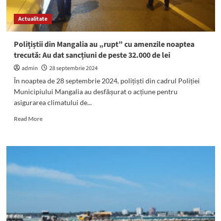
tânără
şi
Actualitate
un
copil
de
Polițiștii din Mangalia au „rupt” cu amenzile noaptea
2
trecută: Au dat sancțiuni de peste 32.000 de lei
ani.
Cei
admin
28 septembrie 2024
doi
În noaptea de 28 septembrie 2024, polițiști din cadrul Poliției
au
Municipiului Mangalia au desfășurat o acțiune pentru
ajuns
asigurarea climatului de...
la
spital
Read
Read More
more
about
Polițiștii
din
Mangalia
au
„rupt”
cu
amenzile
noaptea
trecută: