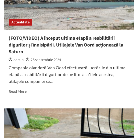
Au
dat
sancțiuni
Actualitate
de
peste
32.000
(FOTO/VIDEO) A început ultima etapă a reabilitării
de
digurilor și înnisipării. Utilajele Van Oord acționează la
lei
Saturn
admin
28 septembrie 2024
Compania olandeză Van Oord efectuează lucrările din ultima
etapă a reabilitării digurilor de pe litoral. Zilele acestea,
utilajele companiei se...
Read
Read More
more
about
(FOTO/VIDEO)
A
început
ultima
etapă
a