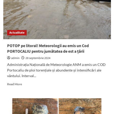
reabilitării
digurilor
și
înnisipării.
Utilajele
Van
Actualitate
Oord
acționează
la
POTOP pe litoral! Meteorologii au emis un Cod
Saturn
PORTOCALIU pentru jumătatea de est a țării
admin
28 septembrie 2024
Administrația Națională de Meteorologie ANM a emis un COD
Portocaliu de ploi torențiale și abundente și intensificări ale
vântului. Interval...
Read
Read More
more
about
POTOP
pe
litoral!
Meteorologii