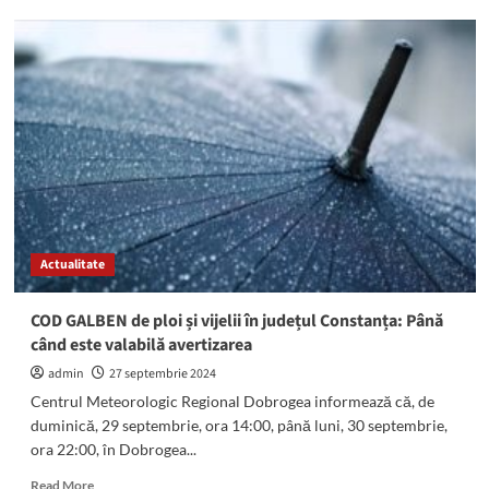
Atenție,
începând
cu
data
de
30
septembrie,
vor
demara
lucrările
în
zona
Actualitate
intersecției
de
la
COD GALBEN de ploi și vijelii în județul Constanța: Până
Delfinariu!
când este valabilă avertizarea
admin
27 septembrie 2024
Centrul Meteorologic Regional Dobrogea informează că, de
duminică, 29 septembrie, ora 14:00, până luni, 30 septembrie,
ora 22:00, în Dobrogea...
Read
Read More