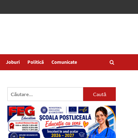
Joburi
Politică
Comunicate
Caută
după: