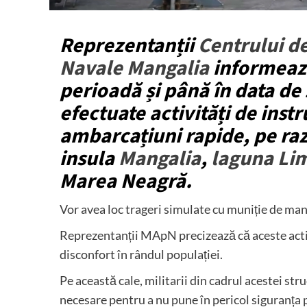
Reprezentanții
Centrului de
Navale Mangalia
informează
perioadă și până în data de
efectuate activități de inst
ambarcațiuni rapide, pe raz
insula
Mangalia
,
laguna Li
Marea Neagră.
Vor avea loc trageri simulate cu muniție de manev
Reprezentanții MApN precizează că aceste activ
disconfort în rândul populației.
Pe această cale, militarii din cadrul acestei str
necesare pentru a nu pune în pericol siguranța p