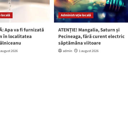
 locală
Administrație locală
: Apa va fi furnizată
ATENȚIE! Mangalia, Saturn și
 în localitatea
Pecineaga, fără curent electric
gălniceanu
săptămâna viitoare
 august 2026
admin
1 august 2026