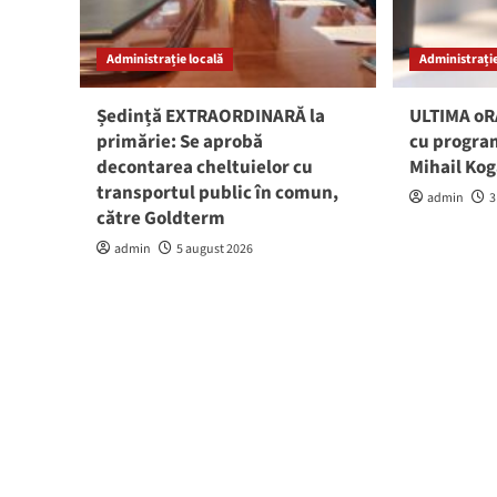
Administrație locală
Administrație
Ședință EXTRAORDINARĂ la
ULTIMA oRĂ
primărie: Se aprobă
cu program
decontarea cheltuielor cu
Mihail Ko
transportul public în comun,
admin
3
către Goldterm
admin
5 august 2026