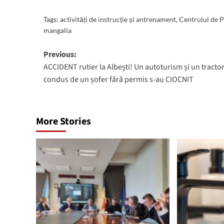
Tags:
activități de instrucție și antrenament
,
Centrului de P
mangalia
Post
Previous:
ACCIDENT rutier la Albești! Un autoturism și un tracto
navigation
condus de un șofer fără permis s-au CIOCNIT
More Stories