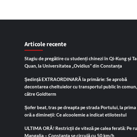
Articole recente
Stagiu de pregătire cu studenți chinezi în Qi-Kung și Tai
Quan, la Universitatea „Ovidius” din Constanța
Ședință EXTRAORDINARĂ la primărie: Se aprobă
decontarea cheltuielor cu transportul public în comun,
către Goldterm
Șofer beat, tras pe dreapta pe strada Portului, la prima
oră a dimineții: Ce alcoolemie a indicat etilotestul
ULTIMA ORĂ! Restricții de viteză pe calea ferată: Pe r
Mangalia – Constanța se circulă cu 50 km/h