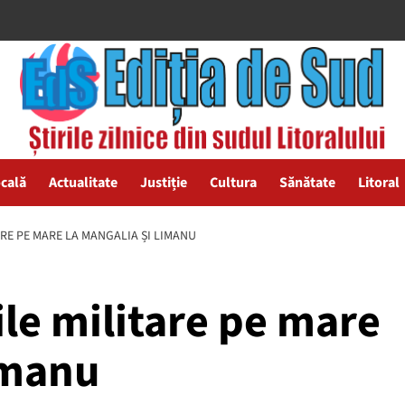
ocală
Actualitate
Justiție
Cultura
Sănătate
Litoral
ARE PE MARE LA MANGALIA ȘI LIMANU
ile militare pe mare
imanu