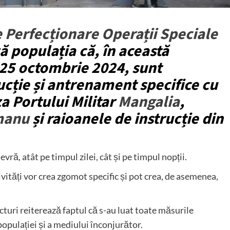
 Perfecționare Operații Speciale
 populația că, în această
 25 octombrie 2024, sunt
rucție și antrenament specifice cu
a Portului Militar
Mangalia
,
manu
și raioanele de instrucție din
ră, atât pe timpul zilei, cât și pe timpul nopții.
ități vor crea zgomot specific și pot crea, de asemenea,
ucturi reiterează faptul că s-au luat toate măsurile
opulației și a mediului înconjurător.