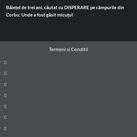
Băiețel de trei ani, căutat cu DISPERARE pe câmpurile din
Corbu: Unde a fost găsit micuțul
Termeni si Conditii
Prima
pagină
Știri
de
Administrație
ultima
locală
Actualitate
oră
Justiție
Cultura
Sănătate