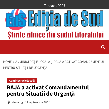
Skip
7 august 2026
to
content
Primary
Menu
HOME
ADMINISTRAȚIE LOCALĂ
RAJA A ACTIVAT COMANDAMENTUL
PENTRU SITUAȚII DE URGENȚĂ
Administrație locală
RAJA a activat Comandamentul
pentru Situații de Urgență
admin
19 septembrie 2024