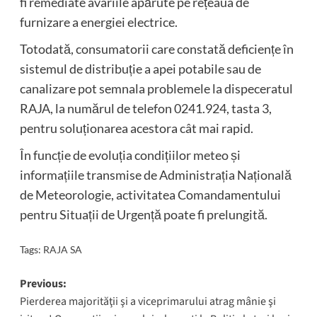
fi remediate avariile apărute pe rețeaua de
furnizare a energiei electrice.
Totodată, consumatorii care constată deficiențe în
sistemul de distribuție a apei potabile sau de
canalizare pot semnala problemele la dispeceratul
RAJA, la numărul de telefon 0241.924, tasta 3,
pentru soluționarea acestora cât mai rapid.
În funcție de evoluția condițiilor meteo și
informațiile transmise de Administrația Națională
de Meteorologie, activitatea Comandamentului
pentru Situații de Urgență poate fi prelungită.
Tags:
RAJA SA
Post
Previous:
Pierderea majorităţii şi a viceprimarului atrag mânie şi
navigation