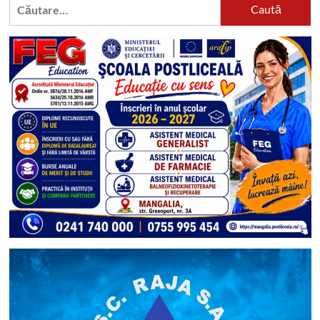
Caută
după: