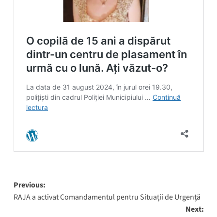
Post
Previous:
RAJA a activat Comandamentul pentru Situații de Urgență
navigation
Next: