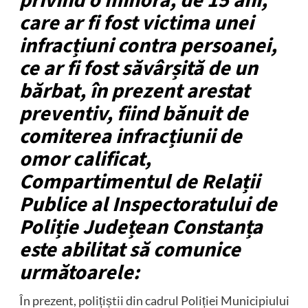
privind o minoră, de 15 ani,
care ar fi fost victima unei
infracțiuni contra persoanei,
ce ar fi fost săvârșită de un
bărbat, în prezent arestat
preventiv, fiind bănuit de
comiterea infracțiunii de
omor calificat,
Compartimentul de Relații
Publice al Inspectoratului de
Poliție Județean Constanța
este abilitat să comunice
următoarele:
În prezent, polițiștii din cadrul Poliției Municipiului