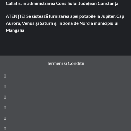
Callatis, în administrarea Consiliului Județean Constanța
ATENȚIE! Se sistează furnizarea apei potabile la Jupiter, Cap
Aurora, Venus și Saturn și în zona de Nord a municipiului
Mangalia
Termeni si Conditii
Prima
pagină
Știri
de
Administrație
ultima
locală
Actualitate
oră
Justiție
Cultura