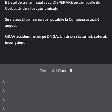
Băiețel de trei ani, căutat cu DISPERARE pe câmpurile din
Corbu: Unde a fost găsit micuțul
Se sistează furnizarea apei potabile la Cumpăna astăzi, 6
august
GRAV accident rutier pe DN 2A: Un tir s-a răsturnat, șoferul,
inconștient
Termeni si Conditii
Prima
pagină
Știri
de
Administrație
ultima
locală
Actualitate