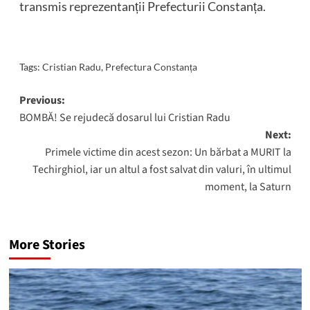
transmis reprezentanții Prefecturii Constanța.
Tags:
Cristian Radu
,
Prefectura Constanța
Post
Previous:
BOMBĂ! Se rejudecă dosarul lui Cristian Radu
navigation
Next:
Primele victime din acest sezon: Un bărbat a MURIT la
Techirghiol, iar un altul a fost salvat din valuri, în ultimul
moment, la Saturn
More Stories