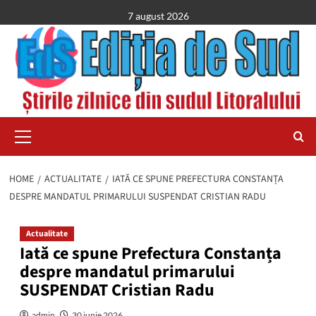
Skip
7 august 2026
to
content
Primary
Menu
HOME
ACTUALITATE
IATĂ CE SPUNE PREFECTURA CONSTANȚA
DESPRE MANDATUL PRIMARULUI SUSPENDAT CRISTIAN RADU
Actualitate
Iată ce spune Prefectura Constanța
despre mandatul primarului
SUSPENDAT Cristian Radu
admin
30 iunie 2026