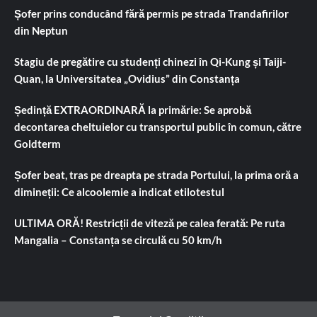
Șofer prins conducând fără permis pe strada Trandafirilor
din Neptun
Stagiu de pregătire cu studenți chinezi în Qi-Kung și Taiji-
Quan, la Universitatea „Ovidius” din Constanța
Ședință EXTRAORDINARĂ la primărie: Se aprobă
decontarea cheltuielor cu transportul public în comun, către
Goldterm
Șofer beat, tras pe dreapta pe strada Portului, la prima oră a
dimineții: Ce alcoolemie a indicat etilotestul
ULTIMA ORĂ! Restricții de viteză pe calea ferată: Pe ruta
Mangalia – Constanța se circulă cu 50 km/h