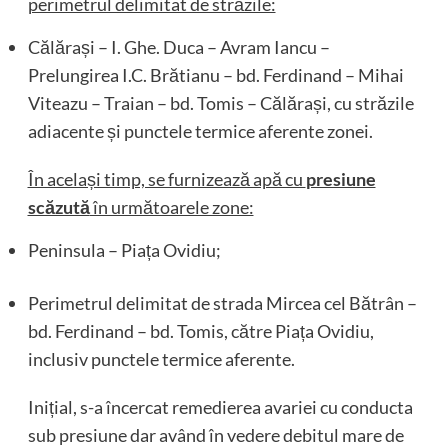
perimetrul delimitat de străzile:
Călărași – I. Ghe. Duca – Avram Iancu –
Prelungirea I.C. Brătianu – bd. Ferdinand – Mihai
Viteazu – Traian – bd. Tomis – Călărași, cu străzile
adiacente și punctele termice aferente zonei.
În același timp, se furnizează apă cu
presiune
scăzută
în următoarele zone:
Peninsula – Piața Ovidiu;
Perimetrul delimitat de strada Mircea cel Bătrân –
bd. Ferdinand – bd. Tomis, către Piața Ovidiu,
inclusiv punctele termice aferente.
Inițial, s-a încercat remedierea avariei cu conducta
sub presiune dar având în vedere debitul mare de