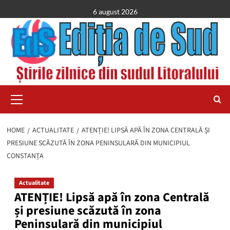
Skip
6 august 2026
to
content
Primary
Menu
HOME
ACTUALITATE
ATENȚIE! LIPSĂ APĂ ÎN ZONA CENTRALĂ ȘI
PRESIUNE SCĂZUTĂ ÎN ZONA PENINSULARĂ DIN MUNICIPIUL
CONSTANȚA
Actualitate
ATENȚIE! Lipsă apă în zona Centrală
și presiune scăzută în zona
Peninsulară din municipiul