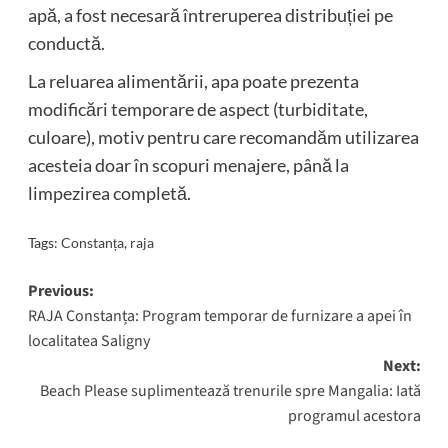
apă, a fost necesară întreruperea distribuției pe
conductă.
La reluarea alimentării, apa poate prezenta
modificări temporare de aspect (turbiditate,
culoare), motiv pentru care recomandăm utilizarea
acesteia doar în scopuri menajere, până la
limpezirea completă.
Tags:
Constanța
,
raja
Post
Previous:
RAJA Constanța: Program temporar de furnizare a apei în
navigation
localitatea Saligny
Next:
Beach Please suplimentează trenurile spre Mangalia: Iată
programul acestora